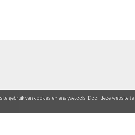
ite gebruik van cookies en analysetools. Door deze website te b
®
y
STRAMAT Vertriebs GmbH
|
blue office
E-Shop - Developed