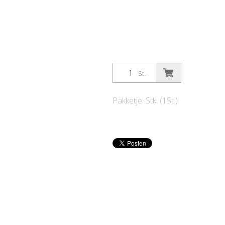
St.
Pakketje: Stk. (1St.)