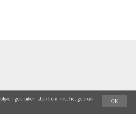
lijven gebruiken, stemt u in met het gebruik
OK
 by
CompuTech