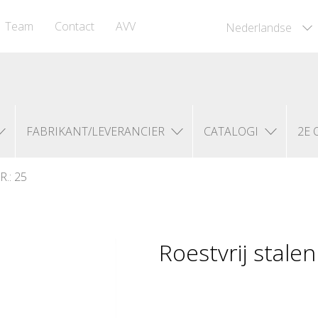
Team
Contact
AVV
Nederlandse
FABRIKANT/LEVERANCIER
CATALOGI
2E 
.: 25
Roestvrij stale