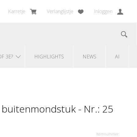
Karretje
Verlanglijstje
Inloggen
OF 3E?
HIGHLIGHTS
NEWS
AI
n buitenmondstuk - Nr.: 25
Itemnummer: