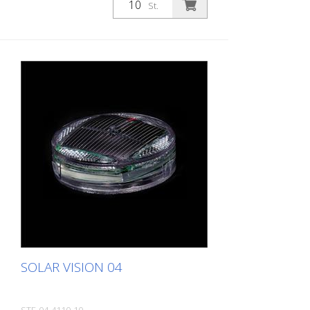
St.
verkeer Ingebouwde zonneled
Polycarbonaat behuizing - verplaatsbaar
met gemiddelde verkeersbelasting LED: 1
Nichia LED kleur wit Batterij: 1650 mAh Li-
Polymeer batterij 4 prisma-reflectoren
Doorsnede: 84 mm zichtbare hoogte na
beschoeiing: 7 mm Gewicht: 155 g
Installatie: lijm in Verpakkingseenheid: 10
stuks
SOLAR VISION 04