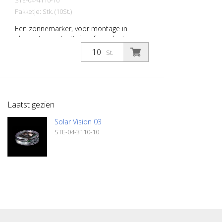
STE-04-4110-10
Pakketje: Stk. (10St.)
Een zonnemarker, voor montage in
elementen en trottoirs of op plaatsen
waar hij niet in aanraking komt met zwaar
St.
verkeer Ingebouwde zonneled
Polycarbonaat behuizing - verplaatsbaar
met gemiddelde verkeersbelasting LED: 1
Nichia LED kleur wit Batterij: 1650 mAh Li-
Polymeer batterij 4 prisma-reflectoren
Laatst gezien
Doorsnede: 84 mm zichtbare hoogte na
beschoeiing: 7 mm Gewicht: 175 g
Solar Vision 03
Installatie: lijm in Verpakkingseenheid: 10
STE-04-3110-10
stuks