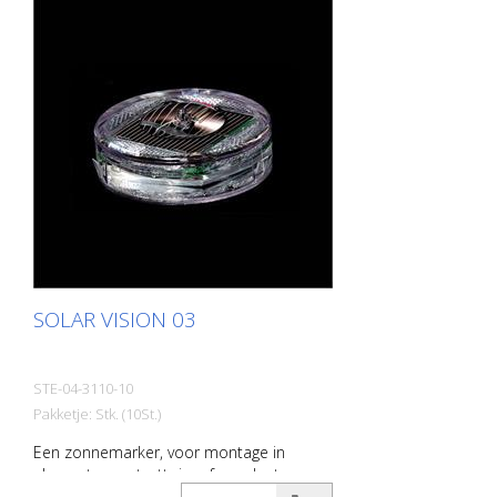
met gemiddelde verkeersbelasting LED: 2
Nichia LED kleur wit (3e LED optioneel)
Batterij: 2200 mAh Li-Polymeer batterij
Afmetingen: 128 x 32 mm zichtbare
hoogte na installatie: 2,5 mm Gewicht:
330 g Installatie: lijm in
Verpakkingseenheid: 6 stuks
SOLAR VISION 03
STE-04-3110-10
Pakketje: Stk. (10St.)
Een zonnemarker, voor montage in
elementen en trottoirs of op plaatsen
waar hij niet in aanraking komt met zwaar