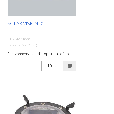
SOLAR VISION 01
STE-04-1110-010
Pakketje: Stk. (10St.)
Een zonnemarker die op straat of op
andere oppervlakken zoals hout, beton,
plastic, steen of andere kan worden
St.
geplaatst Ideaal om te worden bevestigd
aan betonnen vangrails of metselwerk
langs de weg. Verhoogt de veiligheid bij
mist, regen en/of duisternis vele malen
Opbouw-zonne-led Polycarbonaat
behuizing - alleen beperkt verkeer LED: 1
Nichia LED kleur wit Batterij: 1650 mAh Li-
Polymeer batterij Reflectoren: 2
reflectoren wit en rood Afmetingen: 100 x