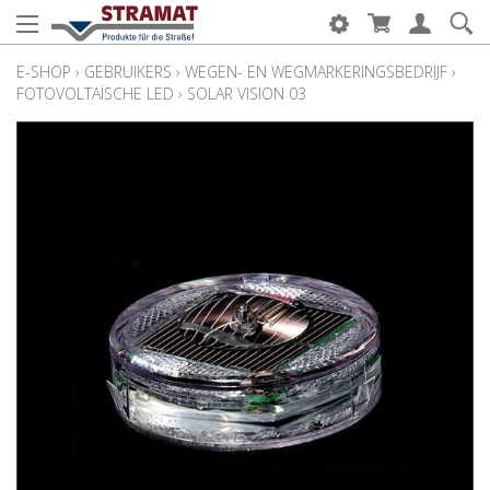
E-SHOP
›
GEBRUIKERS
›
WEGEN- EN WEGMARKERINGSBEDRIJF
›
FOTOVOLTAÏSCHE LED
›
SOLAR VISION 03