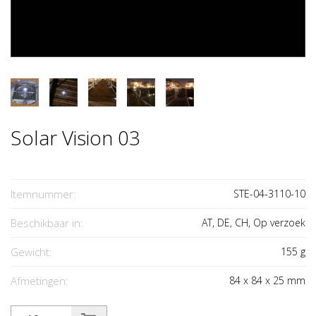
Solar Vision 03
Itemnummer:
STE-04-3110-10
Beschikbaar in:
AT, DE, CH, Op verzoek
Gewicht:
155
g
Afmetingen:
84
x
84
x
25
mm