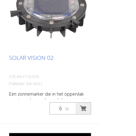
100 mm zichtbare hoogte na
beschoeiing: 20 mm Gewicht: 160 g
Installatie: schroef, lijm in
Verpakkingseenheid: 10 stuks
SOLAR VISION 02
STE-04-2110-010
Pakketje: Stk. (6St.)
Een zonnemarker die in het oppervlak
moet worden ingebouwd door een gat in
het oppervlak te boren. Geschikt voor
St.
traverseren, afhankelijk van de
verschillende soorten modulaire
behuizingen Ingebouwde zonneled
Polycarbonaat behuizing - verplaatsbaar