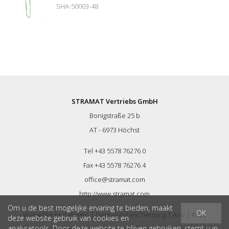
SHA-50003-48
STRAMAT Vertriebs GmbH
Bonigstraße 25 b
AT - 6973 Höchst
Tel +43 5578 76276 0
Fax +43 5578 76276 4
office@stramat.com
http://www.stramat.com
Om u de best mogelijke ervaring te bieden, maakt
OK
Wettelijke bepalingen
|
Gegevensbescherming
|
AVV
| © by
deze website gebruik van cookies en
analysetools. Door deze website te blijven gebruiken, stemt u in
®