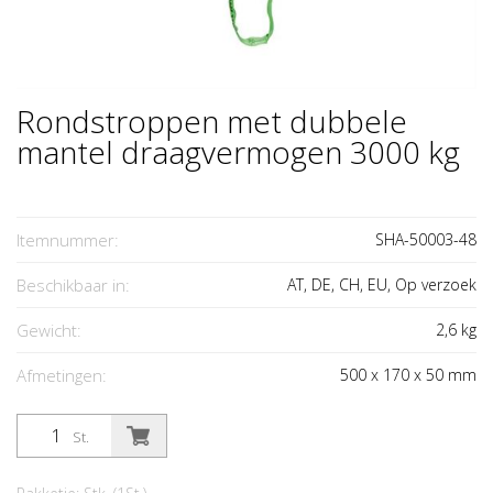
Rondstroppen met dubbele
mantel draagvermogen 3000 kg
Itemnummer:
SHA-50003-48
Beschikbaar in:
AT, DE, CH, EU, Op verzoek
Gewicht:
2,6
kg
Afmetingen:
500
x
170
x
50
mm
St.