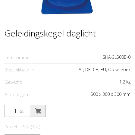
Geleidingskegel daglicht
Itemnummer:
SHA-3L500B-0
Beschikbaar in:
AT, DE, CH, EU, Op verzoek
Gewicht:
1,2
kg
Afmetingen:
500
x
300
x
300
mm
St.
Pakketje: Stk. (1St.)