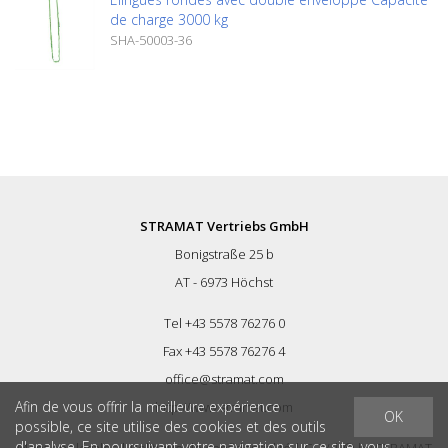
de charge 3000 kg
SHA-50003-36
STRAMAT Vertriebs GmbH
Bonigstraße 25 b
AT - 6973 Höchst
Tel +43 5578 76276 0
Fax +43 5578 76276 4
office@stramat.com
Afin de vous offrir la meilleure expérience
http://www.stramat.com
OK
possible, ce site utilise des cookies et des outils
d'analyse. En poursuivant votre navigation sur ce site, vous