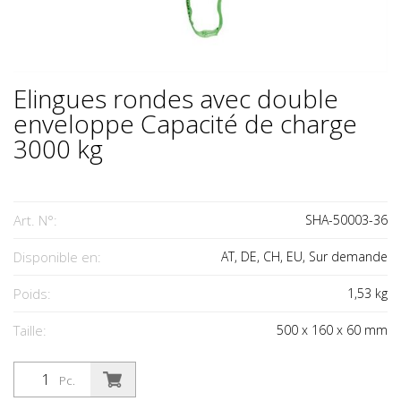
Elingues rondes avec double
enveloppe Capacité de charge
3000 kg
Art. N°:
SHA-50003-36
Disponible en:
AT, DE, CH, EU, Sur demande
Poids:
1,53
kg
Taille:
500
x
160
x
60
mm
Pc.