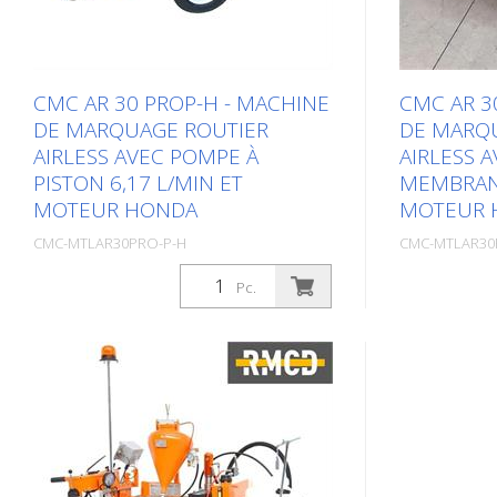
CMC AR 30 PROP-H - MACHINE
CMC AR 3
DE MARQUAGE ROUTIER
DE MARQ
AIRLESS AVEC POMPE À
AIRLESS 
PISTON 6,17 L/MIN ET
MEMBRANE
MOTEUR HONDA
MOTEUR 
CMC-MTLAR30PRO-P-H
CMC-MTLAR30
Confection: Stk. (1Pc.)
Confection: Stk
Pc.
Machine de marquage routier
Machine de 
manuelle simple, légère et facile à
manuelle simp
utiliser pour les petits marquages
utiliser pou
dans le domaine professionnel ou
dans le dom
communal ! Équipée d'une pompe à
communal ! 
piston. Moteur à essence : - Honda -
membrane. M
Puissance 6 CV - Démarreur manuel
Honda - Pui