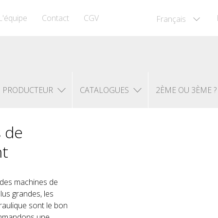
L'équipe
Contact
CGV
Français
PRODUCTEUR
CATALOGUES
2ÈME OU 3ÈME ?
 de
nt
t des machines de
lus grandes, les
aulique sont le bon
commandons une