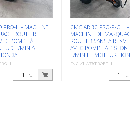
0 PRO-H - MACHINE
CMC AR 30 PRO-P-G H -
UAGE ROUTIER
MACHINE DE MARQUA
AVEC POMPE À
ROUTIER SANS AIR INV
 5,9 L/MIN À
AVEC POMPE À PISTON 
HONDA
L/MIN ET MOTEUR HO
PRO-H
CMC-MTLAR30PROPG-H
. (1Pc.)
Confection: Stk. (1Pc.)
Pc.
Pc.
marquage routier
Machine de marquage routie
le, légère et facile à
spécialement conçue pour le
r les petits marquages
marquage de rayons étroits.
aine professionnel ou
L'empattement court et la c
Équipée d'une pompe à
spéciale avec deux roues à l'
oteur à essence : -
une roue directrice à l'arrièr
ssance 6 CV - Démarreur
la machine idéale pour le m