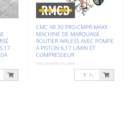
CMC AR 30 PRO-CMPR-MAXX -
GE
MACHINE DE MARQUAGE
ERSÉ
ROUTIER AIRLESS AVEC POMPE
6,17
À PISTON 6,17 L/MIN ET
NDA
COMPRESSEUR
CMC-AR30PROP-CMPR
Confection: Stk. (1Pc.)
Pc.
r
Machine de marquage routier
professionnelle pour les petits et
moyens travaux dans le domaine
onception
professionnel ou communal ! Équipée
avant et
d'une pompe à piston, d'un
e en font
compresseur et de l'unique RMCD -
arquage
Road Marking Control Device. Moteur