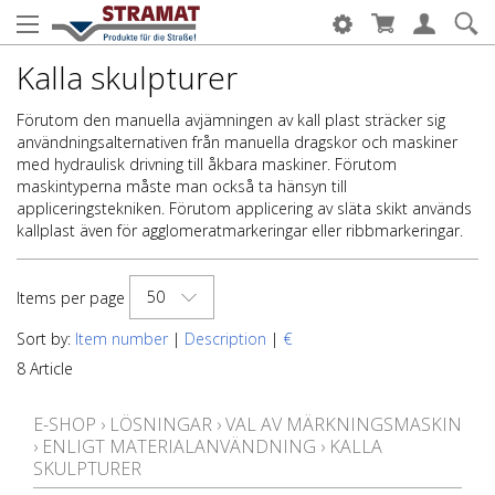
Kalla skulpturer
Förutom den manuella avjämningen av kall plast sträcker sig
användningsalternativen från manuella dragskor och maskiner
med hydraulisk drivning till åkbara maskiner. Förutom
maskintyperna måste man också ta hänsyn till
appliceringstekniken. Förutom applicering av släta skikt används
kallplast även för agglomeratmarkeringar eller ribbmarkeringar.
50
Items per page
Sort by:
Item number
|
Description
|
€
8 Article
E-SHOP
›
LÖSNINGAR
›
VAL AV MÄRKNINGSMASKIN
›
ENLIGT MATERIALANVÄNDNING
›
KALLA
SKULPTURER