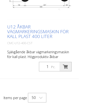
U12 ÅKBAR
VÄGMARKERINGSMASKIN FÖR
KALL PLAST 400 LITER
CMC-U12-400-CST
Självgående åkbar vägmarkeringsmaskin
för kall plast. Högproduktiv åkbar
vägmarkeringsmaskin för kall plast.
Beroende på utrustning kan platta linjer,
Pc.
agglomerat eller räfflade markeringar
appliceras. Utrustad med: Dieselmotor
50 hk, steg V Kompressor 827 l/min Tank
för kall plast 400 liter Pärlbehållare 180
liter (max. 0,5 bar) 1 automatisk pärlpistol
Leverans utan tillhörande sko för
50
Items per page
applicering! 30 cm-linjer är också möjliga
med lämplig utrustning (tillval)