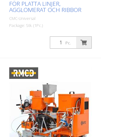
FÖR PLATTA LINJER,
AGGLOMERAT OCH RIBBOR
CMC-Universal
Package: Stk. (1Pc.)
Självgående vägmarkeringsmaskin för
kallplast. Högproduktiv markeringsmaskin
Pc.
för applicering av kallplastmarkeringar.
Beroende på utrustning kan platta linjer,
agglomerat (texturerade markeringar) eller
räfflade markeringar appliceras.
Bensindriven motor: - Effekt 7 hk -
Elektrisk startmotor, med manuell
startmotor för nödsituationer -
Generator, för laddning av batteriet -
Centrifugal remskiva Hydraulisk drivning
med: - 2 motorer direkt kopplade till
bakhjulen - Handtag: kontrollerar fram-,
back- och neutralväxel - PUMPA MED
VARIABELT FLÖDE: garanterar högre
säkerhet för föraren och bättre
prestanda. Möjliggör markering även på