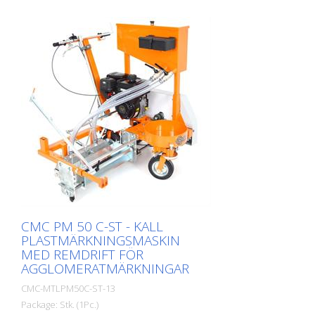
CMC PM 50 C-ST - KALL
PLASTMÄRKNINGSMASKIN
MED REMDRIFT FÖR
AGGLOMERATMÄRKNINGAR
CMC-MTLPM50C-ST-13
Package: Stk. (1Pc.)