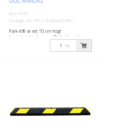
GUL RANDIG
JSG-13190
Package: Stk. (1Pc.) / Palette (120Pc.)
Park-It® är ett 10 cm högt
hastighetshinder som får fordon att
stanna på ett säkert sätt i
Pc.
parkeringsfickor. Hjulstoppet av
återvunnet gummi förhindrar skador på
fordonens framsida och förhindrar också
att fordon kör över den faktiska
parkeringsfältgränsen. Detta förhindrar
skador på andra fordon eller på
byggnaden. De är mer hållbara än trösklar
av betong eller plast. Park-It® trösklar för
parkeringsplatser: - är tillverkade av 100
% återvunnet gummi - är hållbara och
lönsamma - är idealiska för
parkeringsplatser inomhus och utomhus -
får inte smulas sönder, spricka eller
missfärgas - är väl synliga på natten - är
lätta att installera av endast en person -