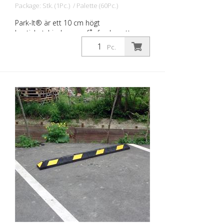
Package: Stk. (1Pc.) / Palette (60Pc.)
Park-It® är ett 10 cm högt
hastighetshinder som får fordon att
stanna på ett säkert sätt i
Pc.
parkeringsfickor. Hjulstoppet av
återvunnet gummi förhindrar skador på
fordonens framsida och förhindrar också
att fordon kör över den faktiska
parkeringsfältgränsen. Detta förhindrar
skador på andra fordon eller på
byggnaden. De är mer hållbara än trösklar
av betong eller plast. Park-It® trösklar för
parkeringsplatser: - är tillverkade av 100
% återvunnet gummi - är hållbara och
lönsamma - är idealiska för
parkeringsplatser inomhus och utomhus -
får inte smulas sönder, spricka eller
missfärgas - är väl synliga på natten - är
lätta att installera av endast en person -
kan monteras på vilken vägyta som helst -
resistenta mot ultraviolett ljus, fukt, olja
och extrema temperaturer - är lämpliga