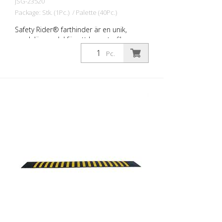
JSG-23520
Package: Stk. (1Pc.) / Palette (40Pc.)
Safety Rider® farthinder är en unik,
modulär modul för att lugna trafiken som
bromsar trafiken samtidigt som det
Pc.
kontinuerliga trafikflödet bibehålls.
Hastighetshindret består av
sammanfogade enheter med ett system
av tunga och spår. Detta gör det möjligt
att koppla ihop modulerna. Lämpliga
slutstycken ger ett snyggt utseende.
Safety Rider® farthinder: - är tillverkade
av 100 % återvunnet gummi - är hållbara
och effektiva - sänka hastigheten till 3-8
km/h eller till 0 km/h - är väl synliga i
dåliga väderförhållanden och på natten -
är lätta att installera - olika längder kan
realiseras - är motståndskraftiga mot
mekaniska påfrestningar, sprickor, smulor
och röta - kan användas på alla vägytor -
är motståndskraftiga mot ultraviolett ljus,
fukt, olja, extrema temperaturer - är