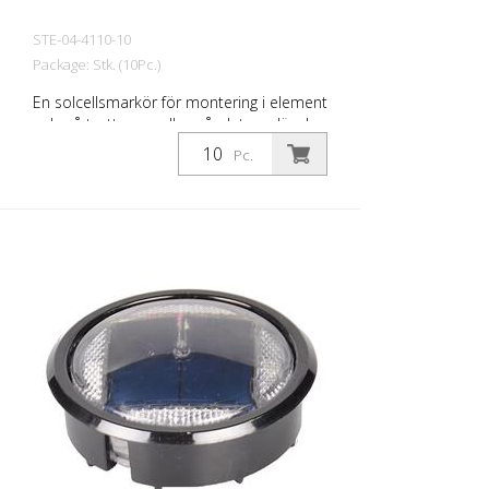
STE-04-4110-10
Package: Stk. (10Pc.)
En solcellsmarkör för montering i element
och på trottoarer eller på platser där den
inte kommer i kontakt med tung trafik.
Pc.
Infälld solcells-LED Hölje av polykarbonat
- kan köras över under normala
trafikförhållanden. LED: 1 Nichia LED färg
vit Batteri: 1650 mAh Li-polymer-batteri 4
prisma-reflektorer diameter: 84 mm synlig
höjd efter montering: 7 mm vikt: 175 g
Installation: limmas in Förpackningsenhet:
10 stycken