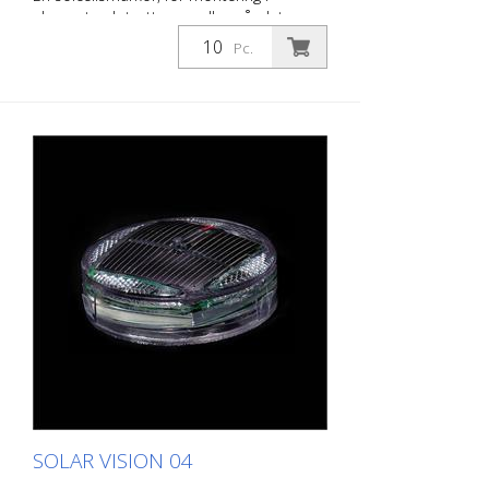
element och trottoarer eller på platser
där den inte kommer i kontakt med tung
Pc.
trafik. Infälld solcells-LED Hölje av
polykarbonat - kan köras över under
normala trafikförhållanden. LED: 1 Nichia
LED, vit färg Batteri: 1650 mAh Li-polymer-
batteri 4 prisma-reflektorer Diameter: 84
mm Synlig höjd efter installation: 7 mm
Vikt: 155 g Installation: limmas in
Förpackningsenhet: 10 stycken
SOLAR VISION 04