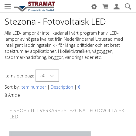
Stezona - Fotovoltaisk LED
Alla LED-lampor är inte likadana! I vårt program har vi LED-
lampor av högsta kvalitet från Nederländerna! Utrustad med
intelligent laddningsteknik - för långa drifttider och ett brett
spektrum av applikationer. I kollektivtrafiken, vägbyggen,
stadsmarknadsföring, bryggor, vandringsleder etc.
50
Items per page
Sort by:
Item number
|
Description
|
€
8 Article
E-SHOP
›
TILLVERKARE
›
STEZONA - FOTOVOLTAISK
LED