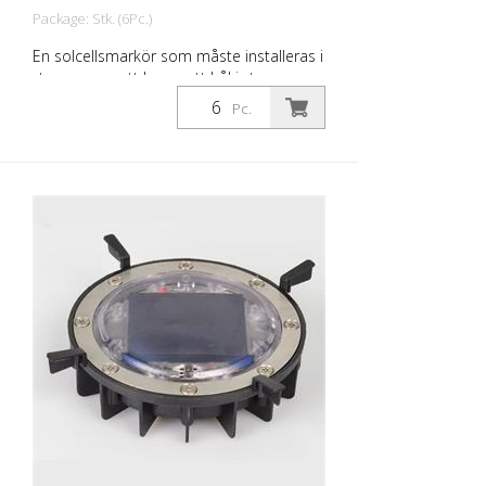
Package: Stk. (6Pc.)
En solcellsmarkör som måste installeras i
ytan genom att borra ett hål i ytan.
Lämplig för överkörning, beroende på
Pc.
olika typer av modulhus. Infälld solcells-
LED Hölje av polykarbonat - kan köras
över under normala trafikförhållanden.
LED: 2 Nichia LED färg vit (3:e LED som
tillval) Batteri: 2200 mAh Li-polymer-
batteri storlek: 128 x 32 mm synlig höjd
efter montering: 2,5 mm vikt: 330 g
Installation: limmas in Förpackningsenhet:
6 stycken