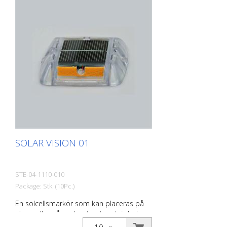
SOLAR VISION 01
STE-04-1110-010
Package: Stk. (10Pc.)
En solcellsmarkör som kan placeras på
vägen eller på andra ytor, t.ex. trä, betong,
plast, sten eller annat. Perfekt för att