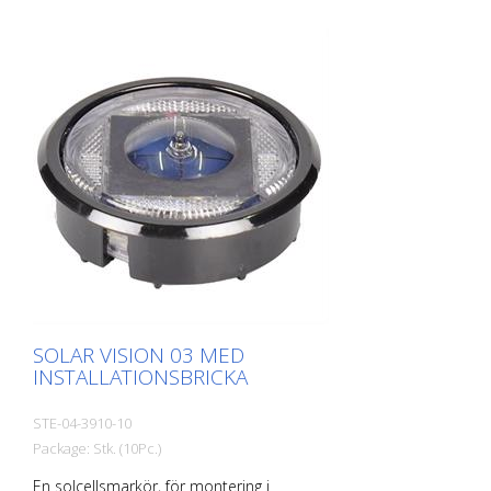
vit Batteri: 1650 mAh Li-polymer-batteri 4
prisma-reflektorer diameter: 84 mm synlig
höjd efter montering: 7 mm vikt: 155 g
Installation: limmas in Förpackningsenhet:
10 stycken
SOLAR VISION 03 MED
INSTALLATIONSBRICKA
STE-04-3910-10
Package: Stk. (10Pc.)
En solcellsmarkör, för montering i