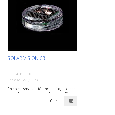
6 stycken
SOLAR VISION 03
STE-04-3110-10
Package: Stk. (10Pc.)
En solcellsmarkör för montering i element
och på trottoarer eller på platser där den
inte kommer i kontakt med tung trafik.
Pc.
Infälld solcells-LED Hölje av polykarbonat
- kan köras över under normala
trafikförhållanden. LED: 1 Nichia LED färg