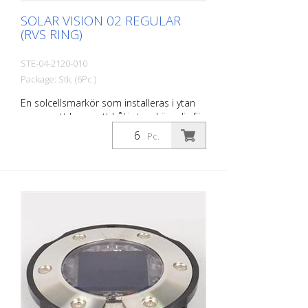
SOLAR VISION 02 REGULAR
(RVS RING)
STE-04-2120-010
Package: Stk. (6Pc.)
En solcellsmarkör som installeras i ytan
genom att borra ett hål i ytan. Lämplig för
att stå över, beroende på olika typer av
Pc.
modulära höljen. Infälld solcells-LED Hölje
av polykarbonat - kan köras över under
normala trafikförhållanden. Lysdioder: 2
Nichia-lysdioder i vit färg (tredje lysdioden
som tillval) Batteri: 2200 mAh Li-polymer-
batteri Storlek: 128 x 32 mm Synlig höjd
efter installation: 2,5 mm Vikt: 330 g
Installation: limmas in Förpackningsenhet:
6 stycken