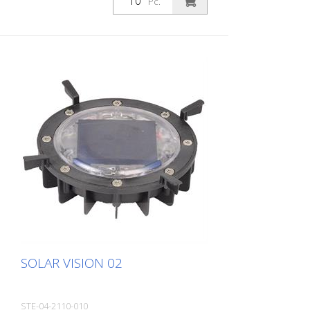
Pc.
fästas på betongväggar eller murverk på
vägen. Ökar säkerheten i dimma, regn och
mörker många gånger om. Ytmonterad
solcells-LED Polykarbonathölje - kan
endast köras över med restriktioner LED:
1 Nichia LED färg vit Batteri: 1650 mAh Li-
polymer-batteri Reflektorer: 2 reflektorer
vita och röda storlek: 100 x 100 mm synlig
höjd efter stöttning: 20 mm vikt: 160 g
Installation: skruv, lim Förpackningsenhet:
10 stycken
SOLAR VISION 02
STE-04-2110-010