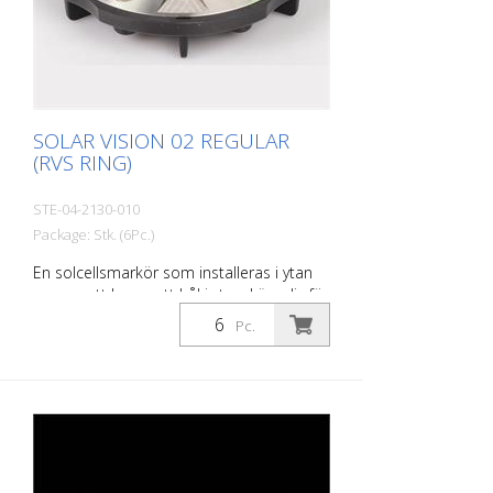
SOLAR VISION 02 REGULAR
(RVS RING)
STE-04-2130-010
Package: Stk. (6Pc.)
En solcellsmarkör som installeras i ytan
genom att borra ett hål i ytan. Lämplig för
att stå över, beroende på olika typer av
Pc.
modulära höljen. Infälld solcells-LED Hölje
av polykarbonat - kan köras över under
normala trafikförhållanden. Lysdioder: 2
Nichia-lysdioder i vit färg (tredje lysdioden
som tillval) Batteri: 2200 mAh Li-polymer-
batteri Storlek: 128 x 32 mm Synlig höjd
efter installation: 2,5 mm Vikt: 330 g
Installation: limmas in Förpackningsenhet: