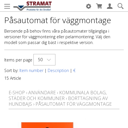
Påsautomat för väggmontage
Beroende på behov finns våra påsautomater tillgängliga i
versioner för väggmontering eller pelarmontering. Välj den
modell som passar dig bäst i respektive version.
50
Items per page
Sort by:
Item number
|
Description
|
€
15 Article
E-SHOP
›
ANVÄNDARE
›
KOMMUNALA BOLAG,
STÄDER OCH KOMMUNER
›
BORTTAGNING AV
HUNDBAJS
›
PÅSAUTOMAT FÖR VÄGGMONTAGE