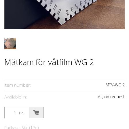
Mätkam för våtfilm WG 2
Item number:
MTV-WG 2
Available in:
AT, on request
Pc.
Package: Stk. (1Pc.)