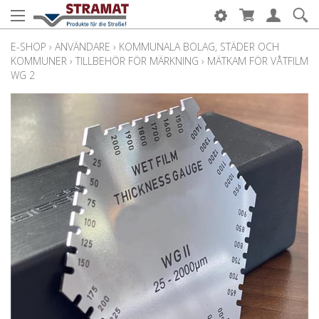
E-SHOP
›
ANVÄNDARE
›
KOMMUNALA BOLAG, STÄDER OCH
KOMMUNER
›
TILLBEHÖR FÖR MÄRKNING
›
MÄTKAM FÖR VÅTFILM
WG 2