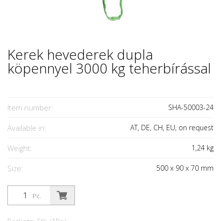
Kerek hevederek dupla
köpennyel 3000 kg teherbírással
Item number:
SHA-50003-24
Available in:
AT, DE, CH, EU, on request
Weight:
1,24
kg
Size:
500
x
90
x
70
mm
Pc.