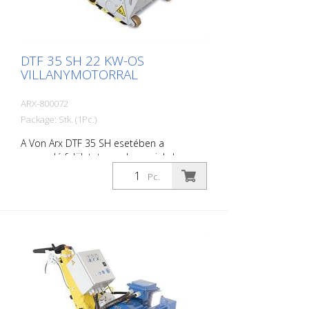
DTF 35 SH 22 KW-OS
VILLANYMOTORRAL
ARX-800072
Package: Stk. (1Pc.)
A Von Arx DTF 35 SH esetében a
marandó felületet nem lecsapjuk, hanem
gondosan lecsiszoljuk. Ezáltal a gép
Pc.
simán jár és egyenletesen finom marási
mintázatot ér el. A DTF 35 SH
gyémánttárcsákkal felszerelt
maróhengerrel rendelkezik, amely
milliméteres pontossággal távolítja el az
anyagot. Áramellátás: 3 x 400 V, 50 HZ
Vágási szélesség: 35 cm Távolság a faltól:
10,7 cm Vágási mélység: 25 mm-ig
Teljesítmény: teljesítmény: 22 kW Szállítás
marószerszámok, dobok stb. nélkül.