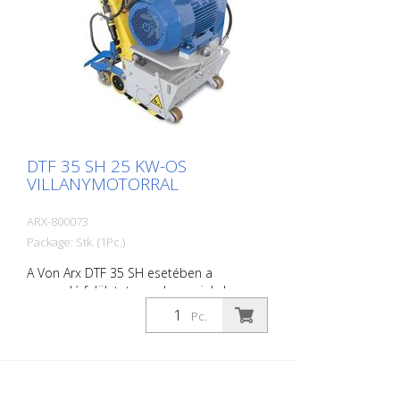
DTF 35 SH 25 KW-OS
VILLANYMOTORRAL
ARX-800073
Package: Stk. (1Pc.)
A Von Arx DTF 35 SH esetében a
marandó felületet nem lecsapjuk, hanem
gondosan lecsiszoljuk. Ezáltal a gép
Pc.
simán jár és egyenletesen finom marási
mintázatot ér el. A DTF 35 SH
gyémánttárcsákkal felszerelt
maróhengerrel rendelkezik, amely
milliméteres pontossággal távolítja el az