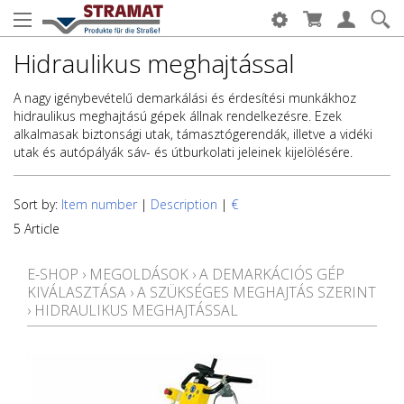
Hidraulikus meghajtással
A nagy igénybevételű demarkálási és érdesítési munkákhoz
hidraulikus meghajtású gépek állnak rendelkezésre. Ezek
alkalmasak biztonsági utak, támasztógerendák, illetve a vidéki
utak és autópályák sáv- és útburkolati jeleinek kijelölésére.
Sort by:
Item number
|
Description
|
€
5 Article
E-SHOP
›
MEGOLDÁSOK
›
A DEMARKÁCIÓS GÉP
KIVÁLASZTÁSA
›
A SZÜKSÉGES MEGHAJTÁS SZERINT
›
HIDRAULIKUS MEGHAJTÁSSAL