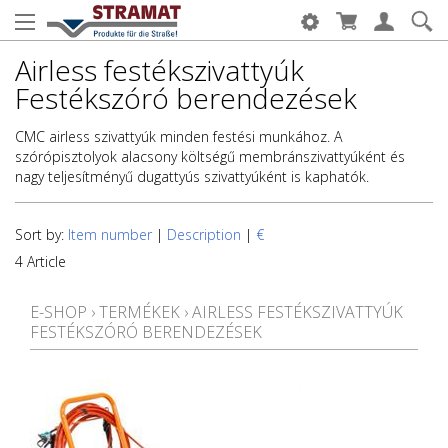
Airless festékszivattyúk
Festékszóró berendezések
CMC airless szivattyúk minden festési munkához. A
szórópisztolyok alacsony költségű membránszivattyúként és
nagy teljesítményű dugattyús szivattyúként is kaphatók.
Sort by:
Item number
|
Description
|
€
4 Article
E-SHOP
›
TERMÉKEK
›
AIRLESS FESTÉKSZIVATTYÚK
FESTÉKSZÓRÓ BERENDEZÉSEK