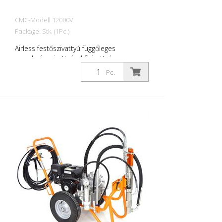
berendezésekhez.
CMC-Modell 12000V
Package: Stk. (1Pc.)
Airless festőszivattyú függőleges
membránszivattyúval Szivattyú
teljesítménye: 7,0 /perc Maximális
Pc.
nyomás: 250 bar Motor: 3,0 PS
elektromos Feszültség: 230 V További
felszerelés szükséges: - Szerelvény
nyomásmérővel - Szívótömlő
miniszűrővel, visszatérő tömlővel és
golyóscsappal - Nagynyomású tömlő 1/4 l
= 10 m - Kézi pisztoly 60 mesh
pisztolyszűrővel (fúvóka és fúvóka tartó
nélkül) - Hosszabbítás kézifegyverhez -
Tartó 11/16 fordítható fúvókához - 1 db.
Fordított fúvóka Felhasznált anyagok -
Akrilfestékek - Szintetikus gyantafestékek -
2K anyagok - emulziók - Latex festékek -
Felszabadítószerek - Alapozó - Lakkok és
alapozók - töltőanyagok. Mindig