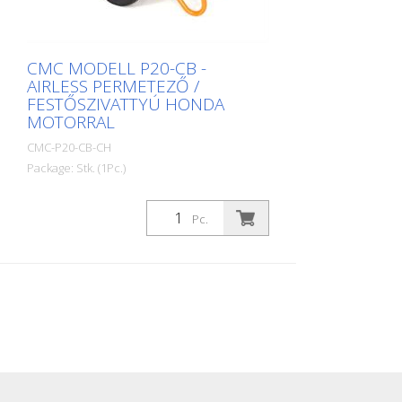
győződjön meg arról, hogy a felhasznált
anyagok alkalmasak-e az airless
berendezésekhez.
CMC MODELL P20-CB -
AIRLESS PERMETEZŐ /
FESTŐSZIVATTYÚ HONDA
MOTORRAL
CMC-P20-CB-CH
Package: Stk. (1Pc.)
CMC P20-CB dugattyús szivattyúval
ellátott airless permetezőgép minden
Pc.
festési munkához. Szivattyú teljesítménye:
6,17 l/min Maximális nyomás: 250 bar
Motor: 6 LE-s belsőégésű motor Súly: 87
kg - Nagynyomású szűrő manométerrel -
Szívótömlő miniszűrővel, visszatérő
tömlővel és golyóscsappal -
Nagynyomású tömlő 1/4 l = 10 m - Kézi
pisztoly 60 mesh pisztolyszűrővel (fúvóka
és fúvóka tartó nélkül) - Tartó 11/16
fordítható fúvókához - 1 db. Fordított