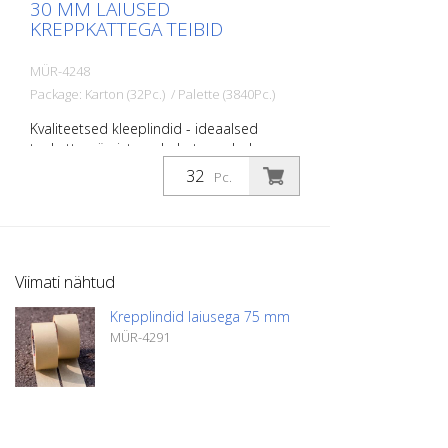
30 MM LAIUSED
KREPPKATTEGA TEIBID
MÜR-4248
Package: Karton (32Pc.) / Palette (3840Pc.)
Kvaliteetsed kleeplindid - ideaalsed
teekattemärgistused ohutusradade,
märkide, sümbolite jne. maskeerimiseks.
Pc.
Laius: Laius: 30 mm Pikkus: 50 meetrit
Temperatuurikindel kuni 60 kraadi
Celsiuse järgi.
Viimati nähtud
Krepplindid laiusega 75 mm
MÜR-4291