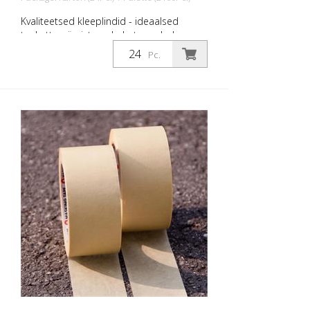
Kvaliteetsed kleeplindid - ideaalsed
teekattemärgistused ohutusradade,
märkide, sümbolite jne. maskeerimiseks.
Pc.
Laius: 50 mm Pikkus: 50 meetrit
Temperatuurikindel kuni 60 kraadi
Celsiuse järgi.