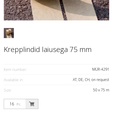
Krepplindid laiusega 75 mm
Item number:
MÜR-4291
Available in:
AT, DE, CH, on request
Size:
50
x
75
m
Pc.