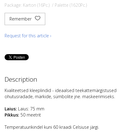
Package: Karton (16Pc.) / Palette (1620Pc.)
Remember
Request for this article ›
Description
Kvaliteetsed kleeplindid - ideaalsed teekattemärgistused
ohutusradade, märkide, sümbolite jne. maskeerimiseks.
Laius:
Laius: 75 mm
Pikkus:
50 meetrit
Temperatuurikindel kuni 60 kraadi Celsiuse järgi.