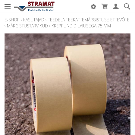
E-SHOP
›
KASUTAJAD
›
TEEDE JA TEEKATTEMÄRGISTUSE ETTEVÕTE
›
MÄRGISTUSTARVIKUD
›
KREPPLINDID LAIUSEGA 75 MM