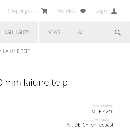
Shopping Cart
Wish lists
Login
HIGHLIGHTS
NEWS
AI
 LAIUNE TEIP
 mm laiune teip
Item number:
MÜR-4246
Available in:
AT, DE, CH, on request