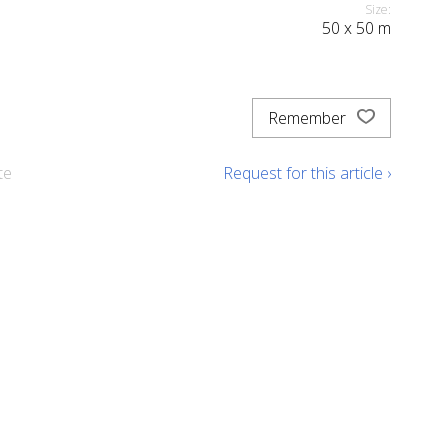
Size:
50
x
50
m
Remember
te
Request for this article ›