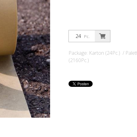
Pc.
Package: Karton (24Pc.) / Palet
(2160Pc.)