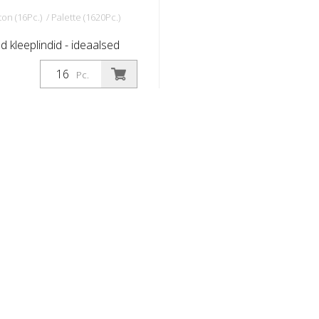
on (16Pc.) / Palette (1620Pc.)
d kleeplindid - ideaalsed
ärgistused ohutusradade,
Pc.
ümbolite jne.
seks. Laius: Laius: 75 mm
 meetrit Temperatuurikindel
adi Celsiuse järgi.