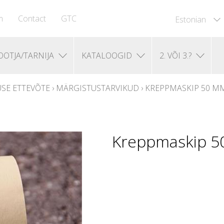
m
Contact
GTC
Estonian
OOTJA/TARNIJA
KATALOOGID
2. VÕI 3.?
USE ETTEVÕTE
›
MÄRGISTUSTARVIKUD
›
KREPPMASKIP 50 MM
Kreppmaskip 50