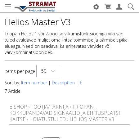
Helios Master V3
Triopan Helios 1 või 2-poolse vilkumisfunktsiooniga vilkuvad
tuled avaldavad muljet oma lihtsa toimimise ja äärmiselt pika
elueaga. Need on saadaval ka erinevates värvides või
värvikombinatsioonides.
50
Items per page
Sort by:
Item number
|
Description
|
€
7 Article
E-SHOP
›
TOOTJA/TARNIJA
›
TRIOPAN -
KOKKUPANDAVAD SIGNAALID JA EHITUSPLATSI
KAITSE
›
HOIATUSTULED
›
HELIOS MASTER V3