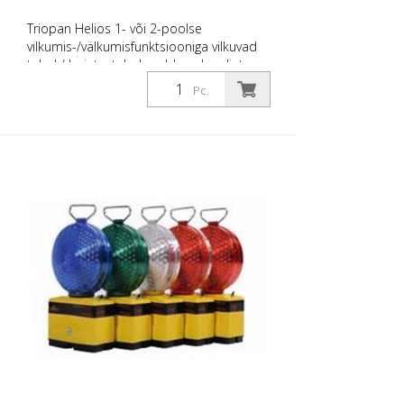
Triopan Helios 1- või 2-poolse
vilkumis-/välkumisfunktsiooniga vilkuvad
tuled / hoiatustuled avaldavad muljet
oma lihtsa toimimise ja äärmise
Pc.
vastupidavusega. Need on saadaval ka
erinevates värvides või
värvikombinatsioonides. Lihtsaks ja
ohutuks objektikaitseks. Diameetriga
vilkumine: 200 mm Vilkufunktsioon:
mõlemal küljel Funktsioonid: Ühe-, kahe-
ja kolmekordse välguga Kahe aku korpus
(ilma hoidikuta), suur klamber, Super LED
äärmiselt kõrge energiatõhususe ja
elueaga, ei vaja lambivahetust Tehnilised
andmed: Valgustugevus 270 cd, valguse
värvus kollane, vilkumiskiirus 60
vilkumist/min. Tööaeg koos
patareivarustusega temperatuuril 20
kraadi Celsiuse järgi: Kuivakuupatarei tüüp
800: Ühe vilkumisega: 150 tundi.
Kahekordne vilkumine: 100 tundi.