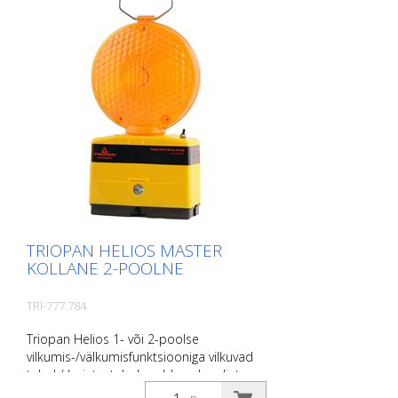
TRIOPAN HELIOS MASTER
KOLLANE 2-POOLNE
TRI-777.784
Triopan Helios 1- või 2-poolse
vilkumis-/välkumisfunktsiooniga vilkuvad
tuled / hoiatustuled avaldavad muljet
oma lihtsa toimimise ja äärmise