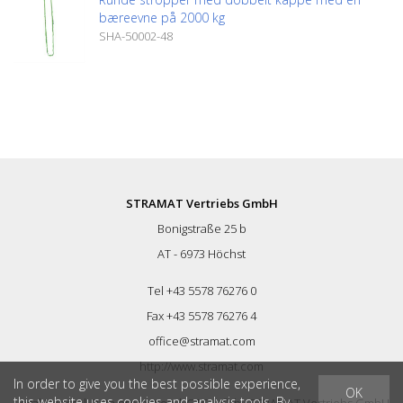
bæreevne på 2000 kg
SHA-50002-48
STRAMAT Vertriebs GmbH
Bonigstraße 25 b
AT - 6973 Höchst
Tel +43 5578 76276 0
Fax +43 5578 76276 4
office@stramat.com
http://www.stramat.com
In order to give you the best possible experience,
OK
this website uses cookies and analysis tools. By