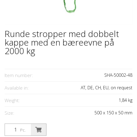
Runde stropper med dobbelt
kappe med en bæreevne på
2000 kg
Item number:
SHA-50002-48
Available in:
AT, DE, CH, EU, on request
Weight:
1,84
kg
Size:
500
x
150
x
50
mm
Pc.