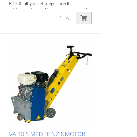
FR 200 tilbyder et meget bredt
ydelsesspektrum. Det spænder fra enkle
rengøringsopgaver til vanskelige
Pc.
afmærkningsopgaver inden for
vejmarkeringssektoren. Takket være dens
kompakte størrelse og håndterbarhed
gør den det muligt at arbejde meget
præcist på små og mellemstore områder
indendørs og udendørs. Tromlen kan
udstyres med forskellige typer lameller.
Tromlen kan udskiftes på ca. 2 minutter.
Dette gør FR 200 til den ideelle maskine til
hurtige og varierede opgaver. Den fås
som benzin- eller elektrisk maskine.
Sidefræseren må ikke betjenes sammen
med hovedtromlen (gælder kun for 1,5
kW-motoren). Meget velafprøvet som
afmærkningsfræser til
afmærkningsvirksomheder.
Arbejdsbredde: 200 mm
VA 30 S MED BENZINMOTOR