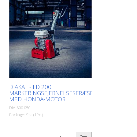
200 millimeter. Borum® LineEraser er
kompakt og let at manøvrere. En
dobbeltrem driver skærehovedet, som er
udstyret med tre knive. - Til at fjerne tynde
lag (f.eks. kolde malingsmærker) skal du
bruge den 48-pinede hårdmetalkniv. - Til
fjernelse af tykkere lag (f.eks. termoplast)
anvendes den 24-stiftede hårdmetalkniv.
Arbejdsbredde: Arbejdsbredde: op til 25
cm (10 in.) Motor: Briggs & Stratton, 13,5
hk (10 Kw). Inkluderer hoved med 3 x 24-
stifts karbidknive med 24-stifts
karbidknive
DIAKAT - FD 200
MARKERINGSFJERNELSESFRÆSER
MED HONDA-MOTOR
DIA-600 050
Package: Stk. (1Pc.)