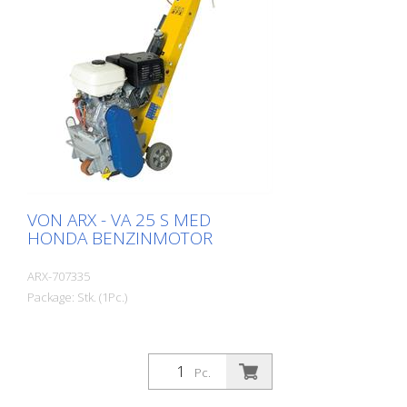
VON ARX - VA 25 S MED
HONDA BENZINMOTOR
ARX-707335
Package: Stk. (1Pc.)
Pc.