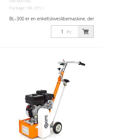
DIA-600 042
Package: Stk. (1Pc.)
BL–300 er en enkeltskiveslibemaskine, der
er udviklet til et bredt
anvendelsesområde. Takket være et stort
Pc.
udvalg af værktøjer og et enkelt
hurtigskiftesystem kan de fleste vandrette
overflader fjernes uden problemer.
Slibemaskinen tilbyder to indstillinger for
værktøjets omdrejningstal. Den lave
omdrejningshastighed på 900 o/min er
beregnet til udjævning (fjernelse af
vandrette kørebanespor). Den høje
omdrejningshastighed på 1.350 o/min er
beregnet til slibning med diamantværktøj.
Egenskaber: - Den enkle, men robuste
konstruktion sikrer langvarig, problemfri
drift - Stor alsidighed takket være et stort
udvalg af tilgængelige værktøjer - Enkel
betjening og indstilling - Nem transport og
opbevaring takket være transportposition
- Højdejusterbart styr for øget