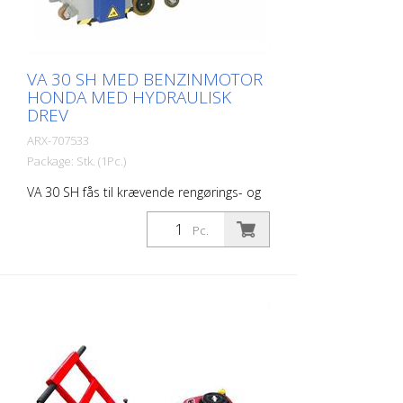
VA 30 SH MED BENZINMOTOR
HONDA MED HYDRAULISK
DREV
ARX-707533
Package: Stk. (1Pc.)
VA 30 SH fås til krævende rengørings- og
oprensningsarbejde. En maskine, der er
manøvredygtig og nem at betjene takket
Pc.
være den hydrauliske fremføring. Den
bruges overalt, hvor storstilet
betonrenovering, fjernelse af betonslam,
smudsskorper eller plastbelægninger er
en del af hverdagen. Den viser også sit
værd ved afgrænsningsarbejde og ved
fjernelse af gummioverflader i lufthavne.
Der findes de rigtige knive til enhver
opgave. VA 30 SH er udstyret med en