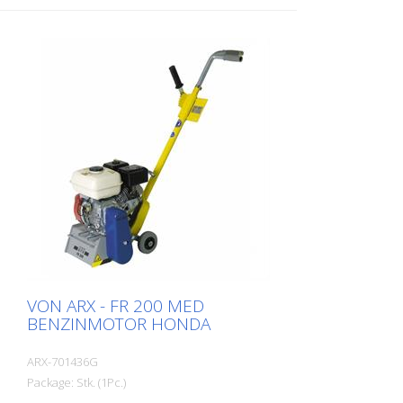
VON ARX - FR 200 MED
BENZINMOTOR HONDA
ARX-701436G
Package: Stk. (1Pc.)