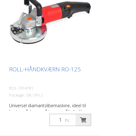
2.200 watt / 230 V Hastighed: 1650
omdrejninger pr. minut vægt: 63 kg
Arbejdsbredde: 300 mm
ROLL-HÅNDKVÆRN RO-125
ROL-1914781
Package: Stk. (1Pc.)
Universel diamantslibemaskine, ideel til
kantområder og på trapper. Til alt slibe-
og fræsearbejde. Med omfattende
Pc.
tilbehør. Inkl. sugeanordning til tilslutning
af en støvsuger til byggeri. Tekniske data:
Motoreffekt: 1530 watt, 230 volt