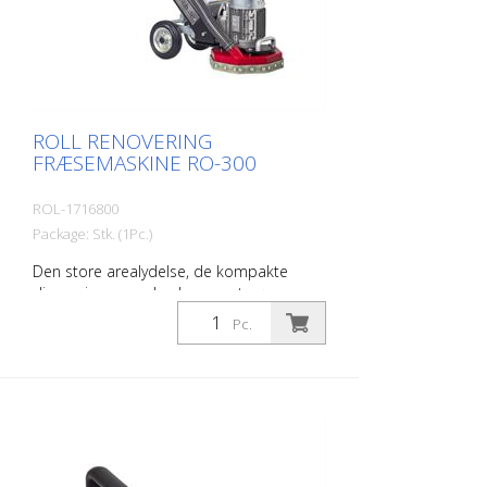
ROLL RENOVERING
FRÆSEMASKINE RO-300
ROL-1716800
Package: Stk. (1Pc.)
Den store arealydelse, de kompakte
dimensioner og den lave vægt gør
maskinen til en ideel følgesvend på alle
Pc.
byggepladser. Innovative komponenter
sætter nye standarder i denne klasse. -
kondensatorløs motor - lavt forbrug af
halm - blød start - justerbart kontakttryk -
sammenklappelig trækstang - integreret
støvudsugningsanordning -
driftstimetæller tekniske data: Effekt: