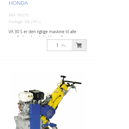
HONDA
ARX-706275
Package: Stk. (1Pc.)
VA 30 S er den rigtige maskine til alle
overflader, der skal rykkes, rilles, rengøres
eller afpudses. Den trinløse
Pc.
dybdejustering sikrer optimal tilpasning til
jordbundsforholdene. Et
vibrationsdæmpningssystem samt den
høje driftskomfort giver et behageligt og
effektivt arbejde. De gør VA 30 S til en
maskine til overfladebehandling til de
hårdeste opgaver. Der findes de rigtige
sæt knive til alle formål. Vægt: ca. 140 -
180 kg (300 - 400 lbs) Drift: Benzin Honda
Strøm: 6,0 kW Arbejdsbredde: 300 mm
(12'') Afstand til væggen: 90 mm (3,5'')
Dimensioner: 1.355 x 555 x 1.090 mm (53
x 22 x 43'') Standardbeslag: 8-sidede
lameller eller dit valg