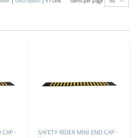
50
mber
|
Description
|
€
/ Unit
Items per page
 CAP -
SAFETY-RIDER MINI END CAP -