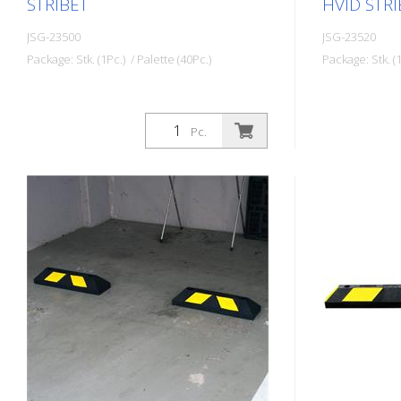
STRIBET
HVID STRI
JSG-23500
JSG-23520
Package: Stk. (1Pc.) / Palette (40Pc.)
Package: Stk. (1
Pc.