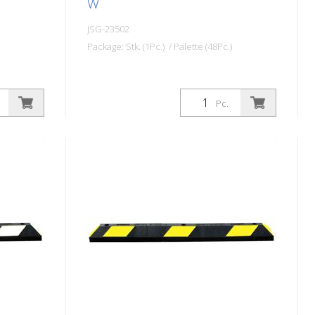
W
JSG-23502
Package: Stk. (1Pc.) / Palette (48Pc.)
Pc.