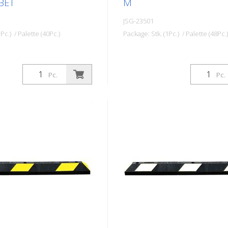
BET
M
JSG-23501
Pc.) / Palette (40Pc.)
Package: Stk. (1Pc.) / Palette (48Pc.)
Pc.
Pc.