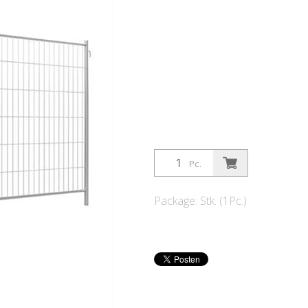
Pc.
Package: Stk. (1Pc.)