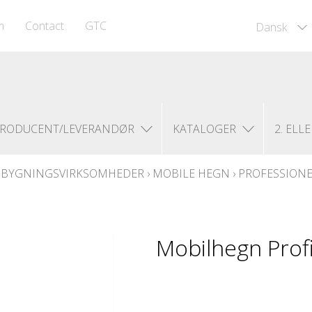
m
Contact
GTC
Dansk
RODUCENT/LEVERANDØR
KATALOGER
2. ELLE
VEJBYGNINGSVIRKSOMHEDER
›
MOBILE HEGN
›
PROFESSIONE
Mobilhegn Prof