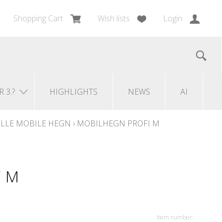
Shopping Cart
Wish lists
Login
R 3.?
HIGHLIGHTS
NEWS
AI
LLE MOBILE HEGN
›
MOBILHEGN PROFI M
i M
Item number: