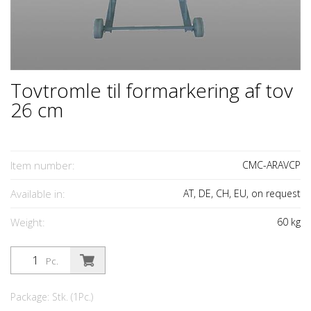
Tovtromle til formarkering af tov
26 cm
Item number:
CMC-ARAVCP
Available in:
AT, DE, CH, EU, on request
Weight:
60
kg
Pc.
Package: Stk. (1Pc.)