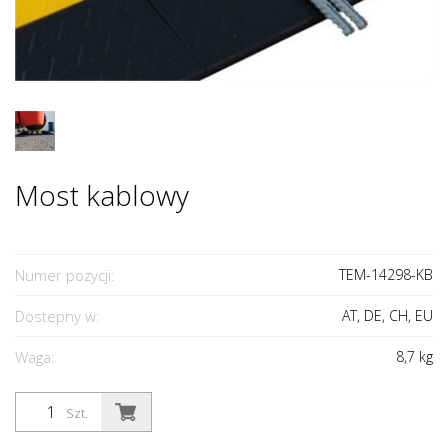
Most kablowy
Numer pozycji:
TEM-14298-KB
Dostepny w:
AT, DE, CH, EU
Waga:
8,7
kg
Szt.