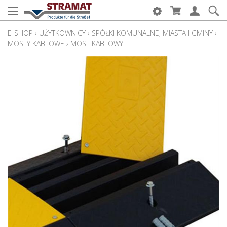
E-SHOP
›
UŻYTKOWNICY
›
SPÓŁKI KOMUNALNE, MIASTA I GMINY
›
MOSTY KABLOWE
›
MOST KABLOWY