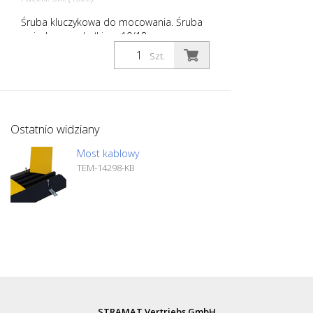
Śruba kluczykowa do mocowania. Śruba
pojedyncza z kołkiem 10/18 mm
Szt.
Ostatnio widziany
Most kablowy
TEM-14298-KB
STRAMAT Vertriebs GmbH