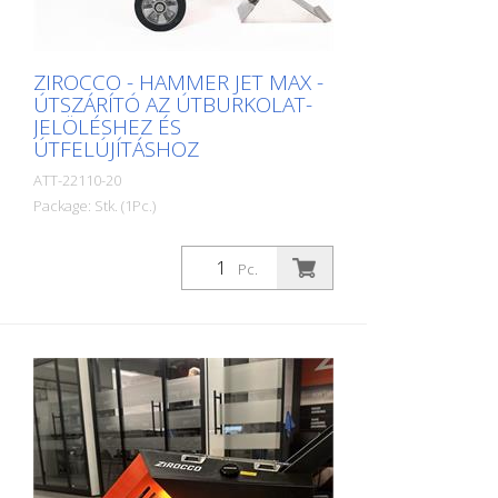
ZIROCCO - HAMMER JET MAX -
ÚTSZÁRÍTÓ AZ ÚTBURKOLAT-
JELÖLÉSHEZ ÉS
ÚTFELÚJÍTÁSHOZ
ATT-22110-20
Package: Stk. (1Pc.)
Zirocco - Hammer Jet MAX: A Hammer Jet
sorozat továbbfejlesztett változata. Akár
Pc.
3,5 km/h szárítási sebességgel. A
Hammer Jet Max könnyű, az ergonomikus
kialakítás és a speciálisan kifejlesztett
fúvóka a legjobb szárítási teljesítményt és
a fúvóka lebegő hatásának köszönhetően
kényelmes munkapozíciót biztosít. A
beépített telematikával, a 30 %-kal
nagyobb teljesítménnyel, a 7,3 literes
üzemanyagtartállyal és a 18 V-os Makita
akkumulátorral 200 perc üzemidővel ez a