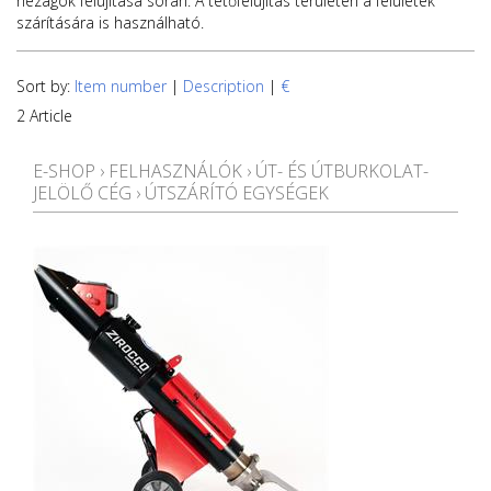
hézagok felújítása során. A tetőfelújítás területén a felületek
szárítására is használható.
Sort by:
Item number
|
Description
|
€
2 Article
E-SHOP
›
FELHASZNÁLÓK
›
ÚT- ÉS ÚTBURKOLAT-
JELÖLŐ CÉG
›
ÚTSZÁRÍTÓ EGYSÉGEK