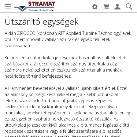
Útszárító egységek
A dán ZIROCCO (korábban ATT Applied Turbine Technology) évek
óta ismert innovatív vállalat az utak és egyéb felületek
szárításában.
Különösen az útburkolati jelzésekhez használt aszfaltfelületek
szárításakor a Zirocco útszárítók számos útburkolati cég
számára nélkülözhetetlen eszköznek számítanak a munkák
határidőre történő befejezéséhez.
A Hammer Jet bevezetésével a vállalat újabb sikert ért el. Ezzel
az alacsony költségű készülékkel még a kisebb útburkolati
jelekre szakosodott útburkolat-javító cégek is képesek
kedvezőtlen időjárási körülmények között elvégezni olyan
munkákat, amelyeket egyébként el kellene halasztaniuk. Jelenleg
ez az egyetlen kapható hordozható útszárító készülék. Az
útburkolati jelzéseken kívül alkalmas a bitumenes fugázás előtti
repedések szárítására vagy a felület szárítására a dilatációs