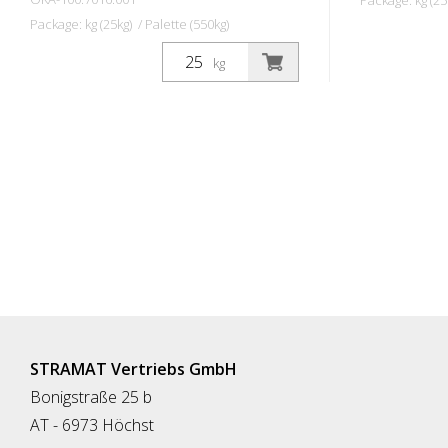
Package: kg (25
Package: kg (25kg) / Palette (550kg)
A STRAMAT ú
A STRAMAT útburkolati festékeket
elsősorban a
kg
elsősorban aszfalt- vagy
betonfelület
betonfelületeken, szegély- és
és középvona
középvonalak, parkolók, útburkolati
űrszelvényje
jelek vagy egyéb jelölések felfestésére
jelölések fe
használják köz- vagy
magánterüle
magánterületeken.
STRAMAT Vertriebs GmbH
Bonigstraße 25 b
AT - 6973 Höchst