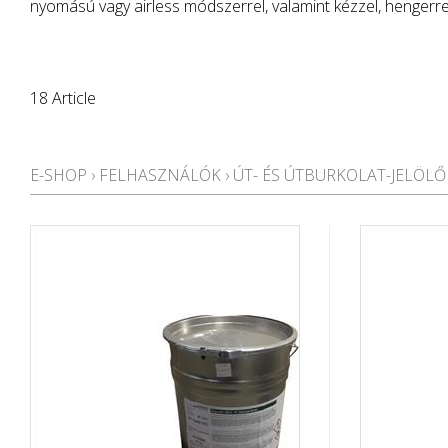
nyomású vagy airless módszerrel, valamint kézzel, hengerrel
18 Article
E-SHOP
›
FELHASZNÁLÓK
›
ÚT- ÉS ÚTBURKOLAT-JELÖLŐ