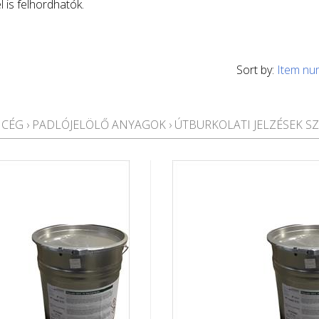
 is felhordhatók.
Sort by:
Item nu
 CÉG
›
PADLÓJELÖLŐ ANYAGOK
›
ÚTBURKOLATI JELZÉSEK SZ