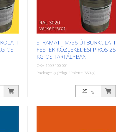
KOLATI
STRAMAT TM/56 ÚTBURKOLATI
KG-OS
FESTÉK KÖZLEKEDÉSI PIROS 25
KG-OS TARTÁLYBAN
OKA-100.3100.001
Package: kg (25kg) / Palette (550kg)
keket
A STRAMAT útburkolati festékeket
elsősorban aszfalt- vagy
kg
szegély-
betonfelületeken használják, szegély-
ek,
és középvonalak, parkolóhelyek,
b
űrszelvényjelzések vagy egyéb
gy
jelölések felfestésére köz- vagy
magánterületeken.