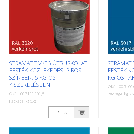
STRAMAT TM/56 ÚTBURKOLATI
STRAMAT 
FESTÉK KÖZLEKEDÉSI PIROS
FESTÉK K
SZÍNBEN, 5 KG-OS
KG-OS TA
KISZERELÉSBEN
OKA-100.5100.
OKA-100.3100.001_5
Package: kg (25
Package: kg (5kg)
A STRAMAT ú
A STRAMAT útburkolati festékeket
elsősorban a
kg
elsősorban aszfalt- vagy
betonfelület
betonfelületeken használják, szegély-
és középvona