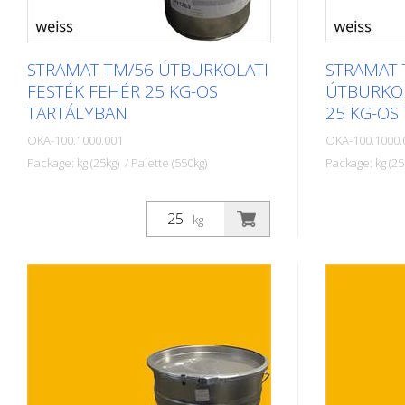
STRAMAT TM/56 ÚTBURKOLATI
STRAMAT 
FESTÉK FEHÉR 25 KG-OS
ÚTBURKOL
TARTÁLYBAN
25 KG-OS
OKA-100.1000.001
OKA-100.1000.
Package: kg (25kg) / Palette (550kg)
Package: kg (25
A STRAMAT útburkolati festékeket
A STRAMAT ú
elsősorban aszfalt- vagy
elsősorban a
kg
betonfelületeken használják, szegély-
betonfelület
és középvonalak, parkolóhelyek,
és középvona
űrszelvényjelzések vagy egyéb
űrszelvényje
jelölések felfestésére köz- vagy
jelölések fe
magánterületeken.
magánterüle