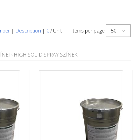
50
mber
|
Description
|
€
/ Unit
Items per page
ÍNEI
›
HIGH SOLID SPRAY SZÍNEK