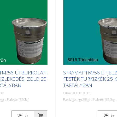
lzések vagy egyéb
űrszelvényjelzések vagy egyé
lfestésére köz- vagy
jelölések felfestésére köz- va
teken.
magánterületeken.
TM/56 ÚTBURKOLATI
STRAMAT TM/56 ÚTJEL
ÖZLEKEDÉSI ZÖLD 25
FESTÉK TÜRKIZKÉK 25 
RTÁLYBAN
TARTÁLYBAN
001
OKA-100.5018.001
kg) / Palette (550kg)
Package: kg (25kg) / Palette (550kg)
tburkolati festékeket
A STRAMAT útburkolati festé
szfalt- vagy
elsősorban aszfalt- vagy
kg
kg