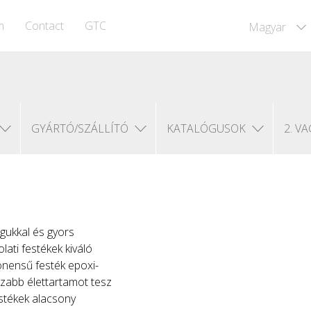
m
Contact
GTC
Magyar
GYÁRTÓ/SZÁLLÍTÓ
KATALÓGUSOK
2. VA
gukkal és gyors
ati festékek kiváló
onensű festék epoxi-
sszabb élettartamot tesz
stékek alacsony