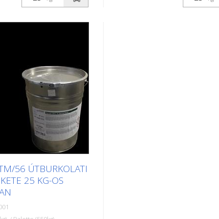
eken használják, szegély-
betonfelületeken, szegély- és
lak, parkolóhelyek,
középvonalak, parkolók, útbur
lzések vagy egyéb
jelek vagy egyéb jelölések fel
lfestésére köz- vagy
használják köz- vagy
teken.
magánterületeken.
TM/56 ÚTBURKOLATI
EKETE 25 KG-OS
BAN
001