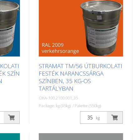
KOLATI
STRAMAT TM/56 ÚTBURKOLATI
ÉK SZÍN
FESTÉK NARANCSSÁRGA
N
SZÍNBEN, 35 KG-OS
TARTÁLYBAN
OKA-100.2100.001_35
Package: kg (35kg) / Palette (550kg)
keket
A STRAMAT útburkolati festékeket
kg
szegély-
elsősorban aszfalt- vagy
ek,
betonfelületeken, szegély- és