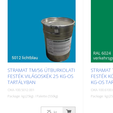
és középvonalak, parkolóhelyek,
űrszelvényje
űrszelvényjelzések vagy egyéb
jelölések fe
jelölések felfestésére köz- vagy
magánterüle
magánterületeken.
STRAMAT TM/56 ÚTBURKOLATI
STRAMAT 
FESTÉK VILÁGOSKÉK 25 KG-OS
FESTÉK K
TARTÁLYBAN
KG-OS TA
OKA-100.5012.001
OKA-100.6100.
Package: kg (25kg) / Palette (550kg)
Package: kg (25
A STRAMAT útburkolati festékeket
A STRAMAT ú
elsősorban aszfalt- vagy
elsősorban a
kg