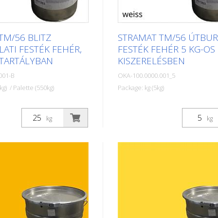
TM/56 BLITZ
STRAMAT TM/56 ÚTBUR
ATI FESTÉK FEHÉR,
FESTÉK FEHÉR 5 KG-OS
 TARTÁLYBAN
KISZERELÉSBEN
001-B
OKA-100.0000.001_5
kg) / Palette (550kg)
Package: kg (5kg)
tburkolati festékeket
A STRAMAT útburkolati festé
szfalt- vagy
elsősorban aszfalt- vagy
kg
kg
eken használják, szegély-
betonfelületeken használják, 
lak, parkolóhelyek,
és középvonalak, parkolóhely
lzések vagy egyéb
űrszelvényjelzések vagy egyé
lfestésére köz- vagy
jelölések felfestésére köz- va
teken. Gyors száradás.
magánterületeken.