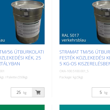
TM/56 ÚTBURKOLATI
STRAMAT TM/56 ÚTBUR
ÖZLEKEDÉSI KÉK, 25
FESTÉK KÖZLEKEDÉSI K
RTÁLYBAN
5 KG-OS KISZERELÉSBE
001
OKA-100.5100.001_5
kg) / Palette (550kg)
Package: kg (5kg)
tburkolati festékeket
A STRAMAT útburkolati festé
szfalt- vagy
elsősorban aszfalt- vagy
kg
kg
eken használják, szegély-
betonfelületeken használják, 
lak, parkolóhelyek,
és középvonalak, parkolóhely