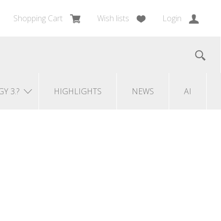
Shopping Cart
Wish lists
Login
GY 3.?
HIGHLIGHTS
NEWS
AI