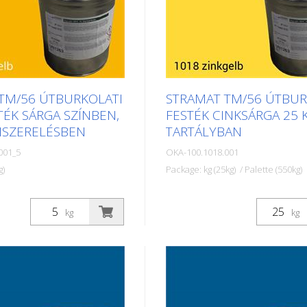
TM/56 ÚTBURKOLATI
STRAMAT TM/56 ÚTBUR
TÉK SÁRGA SZÍNBEN,
FESTÉK CINKSÁRGA 25 
KISZERELÉSBEN
TARTÁLYBAN
001_5
OKA-100.1018.001
g)
Package: kg (25kg) / Palette (550kg)
tburkolati festékeket
A STRAMAT útburkolati festé
szfalt- vagy
elsősorban aszfalt- vagy
kg
kg
eken használják, szegély-
betonfelületeken használják, 
lak, parkolóhelyek,
és középvonalak, parkolóhely
lzések vagy egyéb
űrszelvényjelzések vagy egyé
lfestésére köz- vagy
jelölések felfestésére köz- va
teken.
magánterületeken.