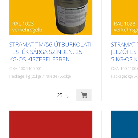
STRAMAT TM/56 ÚTBURKOLATI
STRAMAT 
FESTÉK SÁRGA SZÍNBEN, 25
JELZŐFES
KG-OS KISZERELÉSBEN
5 KG-OS 
OKA-100.1100.001
OKA-100.1100.
Package: kg (25kg) / Palette (550kg)
Package: kg (5k
A STRAMAT útburkolati festékeket
A STRAMAT ú
elsősorban aszfalt- vagy
elsősorban a
kg
betonfelületeken használják, szegély-
betonfelület
és középvonalak, parkolóhelyek,
és középvona
űrszelvényjelzések vagy egyéb
űrszelvényje
jelölések felfestésére köz- vagy
jelölések fe
magánterületeken.
magánterüle