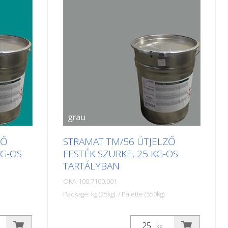
b
középvonalak, parkolók, útburkolati
gy
jelek vagy egyéb jelölések felfestésére
használják köz- vagy
magánterületeken.
ZŐ
STRAMAT TM/56 ÚTJELZŐ
KG-OS
FESTÉK SZÜRKE, 25 KG-OS
TARTÁLYBAN
OKA-100.7100.001
Package: kg (25kg) / Palette (550kg)
keket
A STRAMAT útburkolati festékeket
elsősorban aszfalt- vagy
kg