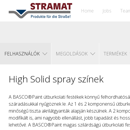
Home
Jobs
Tea
FELHASZNÁLÓK
MEGOLDÁSOK
TERMÉKEK
High Solid spray színek
A BASCO®Paint útburkolati festékek könnyű felhordhatósá
száradásukkal nyűgöznek le. Az 1 és 2 komponensű útburkol
minőségű tiszta akrilátgyanták alapján készülnek. A 2 komp
modifikált is, ami nagyobb ellenállást, jobb tapadást és ho
lehetővé. A BASCO®Paint magas szilárdságú útburkolati fe