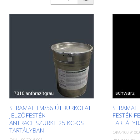
betonfelületeken, szegély- és
betonfelület
középvonalak, parkolók, útburkolati
és középvona
jelek vagy egyéb jelölések felfestésére
űrszelvényje
használják köz- vagy
jelölések fe
magánterületeken.
magánterüle
STRAMAT TM/56 ÚTBURKOLATI
STRAMAT 
JELZŐFESTÉK
FESTÉK F
ANTRACITSZÜRKE 25 KG-OS
TARTÁLY
TARTÁLYBAN
OKA-100.9100.
OKA-100.7016.001