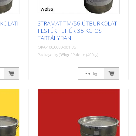
KOLATI
STRAMAT TM/56 ÚTBURKOLATI
FESTÉK FEHÉR 35 KG-OS
TARTÁLYBAN
OKA-100.0000-001_35
Package: kg (35kg) / Palette (490kg)
keket
A STRAMAT útburkolati festékeket
elsősorban aszfalt- vagy
kg
szegély-
betonfelületeken használják, szegély-
ek,
és középvonalak, parkolóhelyek,
b
űrszelvényjelzések vagy egyéb
gy
jelölések felfestésére köz- vagy
magánterületeken.