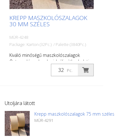
KREPP MASZKOLÓSZALAGOK
30 MM SZÉLES
MÜR-4248
Package: Karton (32Pc.) / Palette (3840Pc.)
Kiváló minőségű maszkolószalagok
Öntapadó szalagok - ideális útburkolati
jelek, jelek, szimbólumok stb.
Pc.
maszkolásához. Szélesség: 30 mm
Hosszúság: 30 mm: Méret: 50 méter
Hőmérsékletálló 60 Celsius-fokig
Utoljára látott
Krepp maszkolószalagok 75 mm széles
MÜR-4291