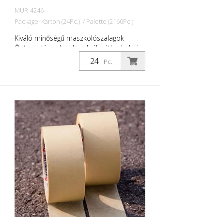
MÜR-4246
Package: Karton (24Pc.) / Palette (2160Pc.)
Kiváló minőségű maszkolószalagok
Öntapadó szalagok - ideális útburkolati
jelek, jelek, szimbólumok stb.
Pc.
maszkolásához. Szélesség: szélesség: 50
mm Hosszúság: 50 mm: Méret: 50 méter
Hőmérsékletálló 60 Celsius-fokig