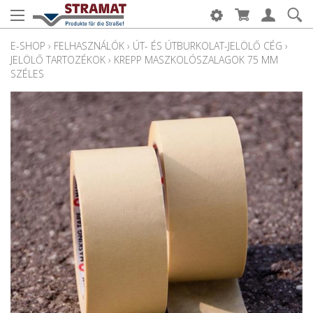
E-SHOP
›
FELHASZNÁLÓK
›
ÚT- ÉS ÚTBURKOLAT-JELÖLŐ CÉG
›
JELÖLŐ TARTOZÉKOK
›
KREPP MASZKOLÓSZALAGOK 75 MM
SZÉLES