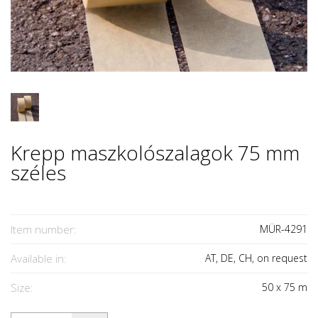
Krepp maszkolószalagok 75 mm
széles
Item number:
MÜR-4291
Available in:
AT, DE, CH, on request
Size:
50
x
75
m