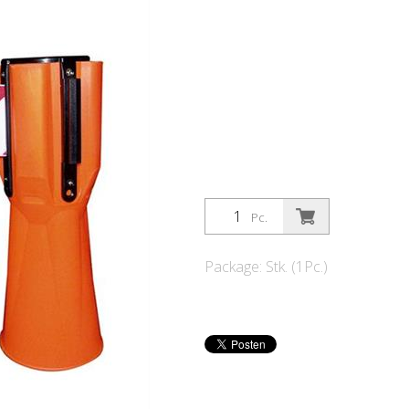
Pc.
Package: Stk. (1Pc.)