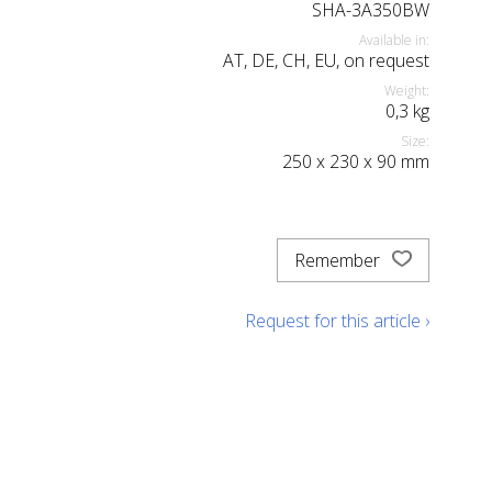
SHA-3A350BW
Available in:
AT, DE, CH, EU, on request
Weight:
0,3
kg
Size:
250
x
230
x
90
mm
Remember
Request for this article ›