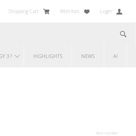
Shopping Cart
Wish lists
Login
GY 3.?
HIGHLIGHTS
NEWS
AI
Item number: