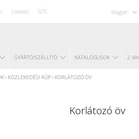
m
Contact
GTC
Magyar
GYÁRTÓ/SZÁLLÍTÓ
KATALÓGUSOK
2. VA
ÓK
›
KÖZLEKEDÉSI KÚP
›
KORLÁTOZÓ ÖV
Korlátozó öv