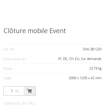
Clôture mobile Event
Art. N°:
SHA-3B1230
Disponible en:
AT, DE, CH, EU, Sur demande
Poids:
23,79
kg
Taille:
3000
x
1200
x
42
mm
Pc.
Confection: Stk. (1Pc.)