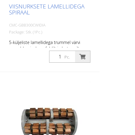
VIISNURKSETE LAMELLIDEGA
SPIRAAL
CMC-GBB300CWIDIA
Package: Stk. (1Pc.)
5-küljeliste lamellidega trummel värvi
eemaldamiseks asfaldilt ja betoonilt.
Sobib CMC CM 300 ja CM 300 D jaoks.
Pc.
Vastab standardvarustusele.