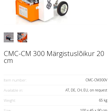
CMC-CM 300 Märgistuslõikur 20
cm
Item number:
CMC-CM300V
Available in:
AT, DE, CH, EU, on request
Weight:
65
kg
Size:
100
x
45
x
90
cm