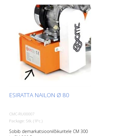
ESIRATTA NAILON Ø 80
CMC-RU00007
Package: Stk. (1Pc.)
Sobib demarkatsioonilõikuritele CM 300