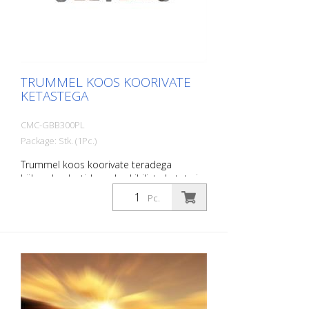
TRUMMEL KOOS KOORIVATE
KETASTEGA
CMC-GBB300PL
Package: Stk. (1Pc.)
Trummel koos koorivate teradega
külmade plastide, paksukihiliste katete ja
termoplastide eemaldamiseks. Sobib
Pc.
CMC CM 300 ja CM 300 D jaoks.