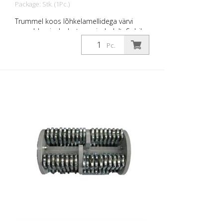
Package: Stk. (1Pc.)
Trummel koos lõhkelamellidega värvi
eemaldamiseks betoonpindadelt. Sobib
CMC CM 300 ja CM 300 D jaoks.
Pc.