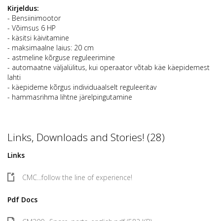
Kirjeldus:
- Bensiinimootor
- Võimsus 6 HP
- käsitsi käivitamine
- maksimaalne laius: 20 cm
- astmeline kõrguse reguleerimine
- automaatne väljalülitus, kui operaator võtab käe käepidemest
lahti
- käepideme kõrgus individuaalselt reguleeritav
- hammasrihma lihtne järelpingutamine
Links, Downloads and Stories! (28)
Links
CMC...follow the line of experience!
Pdf Docs