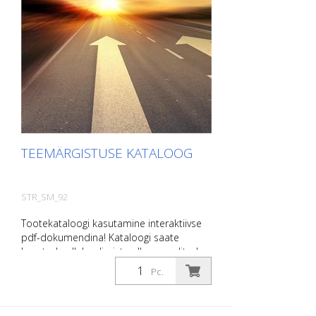
TEEMÄRGISTUSE KATALOOG
STR_SM_92
Tootekataloogi kasutamine interaktiivse
pdf-dokumendina! Kataloogi saate
kasutada allalaadimiste all oma valitud
keeles. Kui vajate ka kataloogi koos
Pc.
hindadega (ainult olemasolevatele
klientidele või soovi korral), andke meile
sellest teada. Vastavale lehele saate