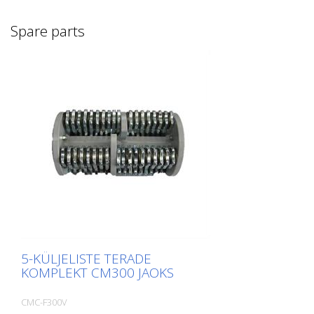
hõlpsasti liikuda, klõpsates vastaval pildil.
Kui vajate lisateavet, klõpsake palun toote
Spare parts
pildil. Seejärel suunatakse teid meie
veebilehele. Siin saate meile saata ka
mittesiduvat päringut. Te võite tellida
seda tooteinfot ka trükituna. Siiski
võtame teilt tasu tootmiskulude,
käitlemistasu ja lähetamise eest.
5-KÜLJELISTE TERADE
KOMPLEKT CM300 JAOKS
CMC-F300V