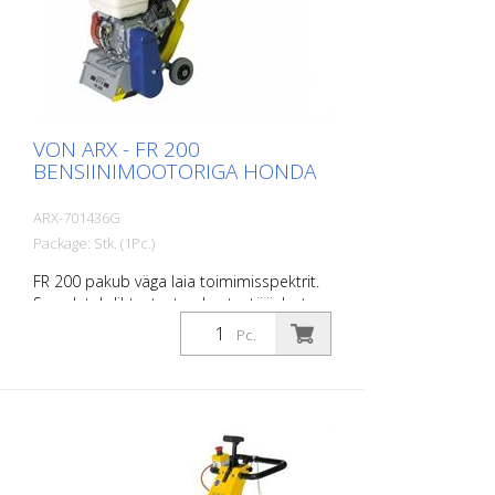
VON ARX - FR 200
BENSIINIMOOTORIGA HONDA
ARX-701436G
Package: Stk. (1Pc.)
FR 200 pakub väga laia toimimisspektrit.
See ulatub lihtsatest puhastustöödest
kuni keeruliste demarkatsioonitöödeni
Pc.
teede märgistamise sektoris. Tänu oma
kompaktsele suurusele ja juhitavusele
võimaldab see väga täpset tööd väikestel
ja keskmise suurusega pindadel nii sise-
kui ka välistingimustes. Trummel võib olla
varustatud eri tüüpi lamellidega. Trumlit
saab vahetada umbes 2 minutiga. See