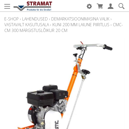
E-SHOP
›
LAHENDUSED
›
DEMARKATSIOONIMASINA VALIK
›
VASTAVALT KASUTUSALA
›
KUNI 200 MM LAIUNE PIIRITLUS
›
CMC-
CM 300 MÄRGISTUSLÕIKUR 20 CM