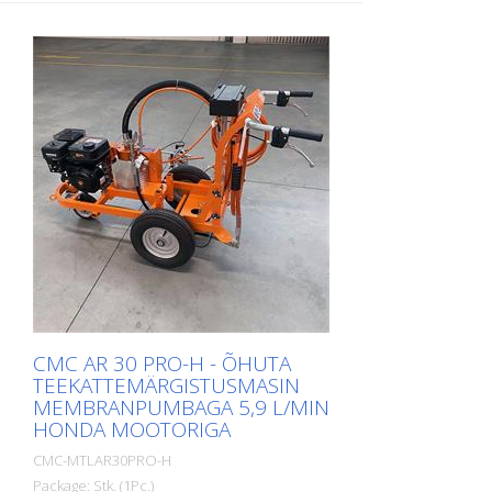
seadmega, pakub VA 25 S maksimaalset
töömugavust ja maksimaalset
töötulemust. Iga väljakutse jaoks on
saadaval õiged kettad. VA 25 S on
saadaval bensiini- või elektrilise masinana.
Väga hästi tõestatud piiritlusfreesijana
markeerimisfirmadele. Töölaius: 250 mm
Kaal: 95 - 105 kg (210 - 230 naela).
Töötamine: Honda bensiinimootor
Võimsus: Võimsus: 6 kW Töölaius: 250
mm (10'') Kaugus seinast: 67 mm (2,6'')
Mõõdud: 950 x 455 x 1165 mm (37 x 18 x
46'') Standardne paigaldus:
kuuskantliistud
CMC AR 30 PRO-H - ÕHUTA
TEEKATTEMÄRGISTUSMASIN
MEMBRANPUMBAGA 5,9 L/MIN
HONDA MOOTORIGA
CMC-MTLAR30PRO-H
Package: Stk. (1Pc.)