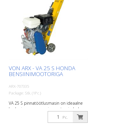
muudab FR 200 ideaalseks masinaks
kiireks ja mitmekülgseks tööks. See on
saadaval bensiini- või elektrilise masinana.
Külgfreesi ei tohi kasutada koos
põhitrumliga (kehtib ainult 1,5 kW mootori
puhul). Väga hästi tõestatud
märgistamisfirmade markeerimispoolt.
Töölaius: 200 mm
VON ARX - VA 25 S HONDA
BENSIINIMOOTORIGA
ARX-707335
Package: Stk. (1Pc.)
VA 25 S pinnatöötlusmasin on ideaalne
keskmise suurusega ja suurte pindade
töötlemiseks. Varustatud
Pc.
vibratsioonisummutussüsteemi ja sujuvalt
reguleeritava sügavuse reguleerimise