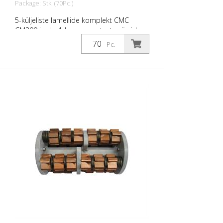
Package: Stk. (70Pc.)
5-küljeliste lamellide komplekt CMC
CM300 jaoks 1-komponentsete värvide
märgistamiseks asfaldil. 70 tükki täielikuks
Pc.
asenduskomplektiks. Pildil number 5