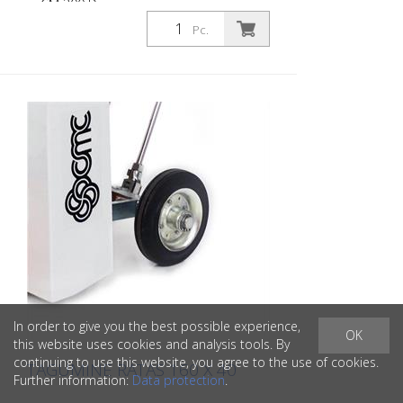
ja CM 300 D.
Pc.
In order to give you the best possible experience,
OK
this website uses cookies and analysis tools. By
continuing to use this website, you agree to the use of cookies.
TAGUMINE RATAS 160 X 40
Further information:
Data protection
.