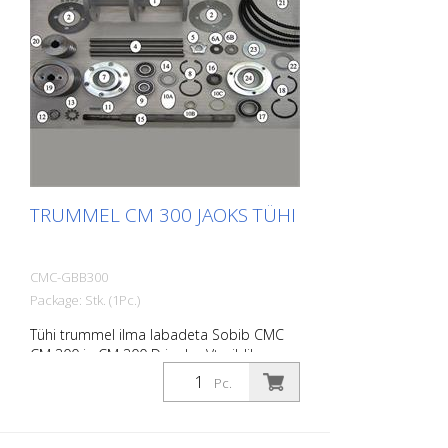
TRUMMEL CM 300 JAOKS TÜHI
CMC-GBB300
Package: Stk. (1Pc.)
Tühi trummel ilma labadeta Sobib CMC
CM 300 ja CM 300 D jaoks. Vt pildil
number 1
Pc.