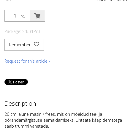
Pc.
Package: Stk. (1Pc.)
Remember
Request for this article ›
Description
20 cm laiune masin / frees, mis on mõeldud tee- ja
põrandamärgistuse eemaldamiseks. Lihtsate käepidemetega
saab trummi vahetada.