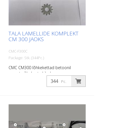
TALA LAMELLIDE KOMPLEKT
CM 300 JAOKS
CMC-F300C
Package: Stk. (344Pc.)
CMC CM300 lõhkekettad betoonil
asuvate õhukeste kilede
demarkatsiooniks. 344 tükki täieliku
Pc.
asenduskomplekti jaoks. Ilma
lamellivõllideta