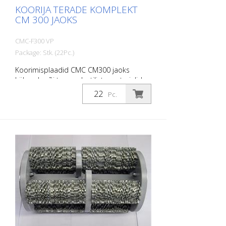
KOORIJA TERADE KOMPLEKT
CM 300 JAOKS
CMC-F300 VP
Package: Stk. (22Pc.)
Koorimisplaadid CMC CM300 jaoks
külmade või termoplastiliste materjalide
eemaldamiseks. 22 tükki täieliku
Pc.
vahetuskomplekti jaoks