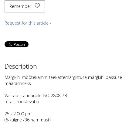
Remember
Request for this article ›
Description
Märgkihi mõõtekamm teekattemärgistuse märgkihi paksuse
määramiseks.
Vastab standardile ISO 2808-7B
teras, roostevaba
25 - 2.000 µm
(6-külgne /36 hammast)