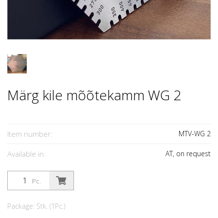
Märg kile mõõtekamm WG 2
Item number:
MTV-WG 2
Available in:
AT, on request
Pc.
Package: Stk. (1Pc.)