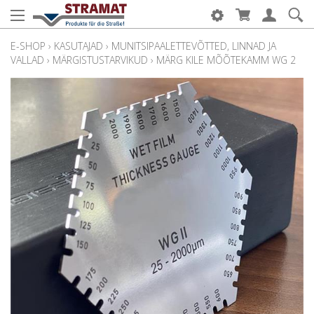
E-SHOP
›
KASUTAJAD
›
MUNITSIPAALETTEVÕTTED, LINNAD JA
VALLAD
›
MÄRGISTUSTARVIKUD
›
MÄRG KILE MÕÕTEKAMM WG 2