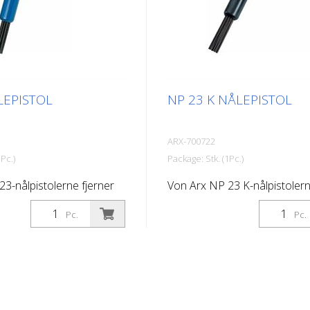
si) maks. Forbindelse: G
Lufttryk: maks. 7 bar (100 psi)
veau: 101 dB (A)
Tilslutning: G 3/8 '' Støjnivea
(A)
LEPISTOL
NP 23 K NÅLEPISTOL
ARX-700722
Pc.)
Package: Stk. (1Pc.)
3-nålpistolerne fjerner
Von Arx NP 23 K-nålpistolern
 renser, afskalker og
hurtigt rust, renser, afskalker
Pc.
Pc.
 udjævner i det
opruster. De udjævner i det
jævne overflader. Fordi
væsentlige ujævne overflader
r sig frit, tilpasser de
nålene bevæger sig frit, tilpa
verflade, herunder
sig enhver overflade, herund
Der findes en Von Arx-
fremspring. Der findes en Vo
l enhver opgave. Fås med 2,
nålpistol til enhver opgave. F