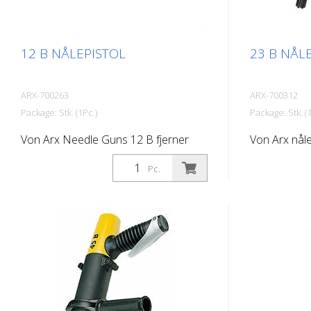
12 B NÅLEPISTOL
23 B NÅL
ARX-700263
ARX-700312
Package: Stk. (1Pc.)
Package: Stk. (1
Von Arx Needle Guns 12 B fjerner
Von Arx nåle
hurtigt rust, renser, afskalker og
hurtigt rust,
Pc.
opruster. De udjævner i det
opruster. De
væsentlige ujævne overflader. Fordi
væsentlige u
nålene bevæger sig frit, tilpasser de
nålene bevæge
sig enhver overflade, herunder
sig enhver o
fremspring. Der findes en Von Arx-
fremspring. 
nålpistol til enhver opgave. Fås med 2,
nålpistol ti
3 eller 4 mm pinde efter ønske. Vægt:
3 eller 4 mm
1,3 kg (2,9 lbs) Luftforbrug: 96 L/min.
2,2 kg (4,9 l
(3,4 cfm) Nåle ø 3mm: 12 stk. Lufttryk:
(3,5 cfm) Nål