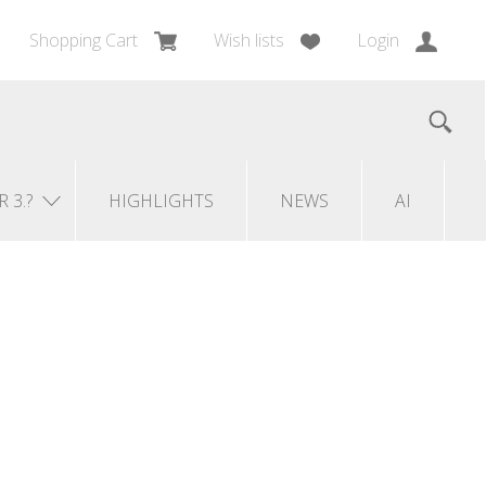
Shopping Cart
Wish lists
Login
R 3.?
HIGHLIGHTS
NEWS
AI