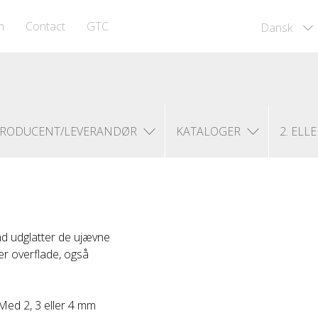
m
Contact
GTC
Dansk
RODUCENT/LEVERANDØR
KATALOGER
2. ELLE
und udglatter de ujævne
ver overflade, også
 Med 2, 3 eller 4 mm