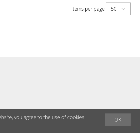
50
Items per page
ebsite, you agree to the use of cookies.
OK