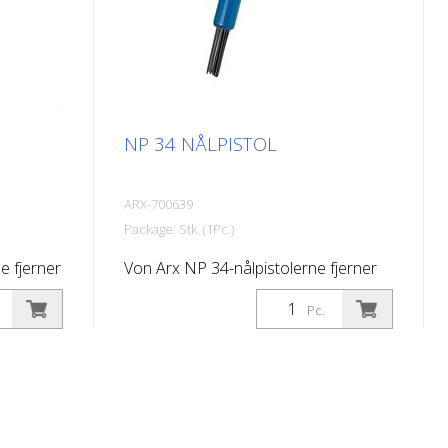
7 bar (100 psi) maks. Forbindelse: G
u: 101 dB
3/8 '' Støjniveau: 101 dB (A)
NP 34 NÅLPISTOL
ARX-700639
Package: Stk. (1Pc.)
e fjerner
Von Arx NP 34-nålpistolerne fjerner
 og
hurtigt rust, renser, afskalker og
Pc.
opruster. De udjævner i det
. Fordi
væsentlige ujævne overflader. Fordi
sser de
nålene bevæger sig frit, tilpasser de
er
sig enhver overflade, herunder
n Arx-
fremspring. Der findes en Von Arx-
ås med 2,
nålpistol til enhver opgave. Fås med 2,