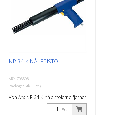
3 eller 4 mm pinde efter ønske. Vægt:
3 eller 4 mm
6,8 kg (10,6 lbs) Luftforbrug: 158
2,6 kg (5,7 l
L/min. (5,6 cfm) Nåle ø 3mm: 49 stk.
(3,5 cfm) Nål
Lufttryk: 7 bar (100 psi) maks.
7 bar (100 p
Forbindelse: G 3/8 Støjniveau: 101 dB
3/8 '' Støjni
(A)
NP 34 K NÅLEPISTOL
ARX-706598
Package: Stk. (1Pc.)
Von Arx NP 34 K-nålpistolerne fjerner
hurtigt rust, renser, afskalker og
Pc.
opruster. De udjævner i det
væsentlige ujævne overflader. Fordi
nålene bevæger sig frit, tilpasser de