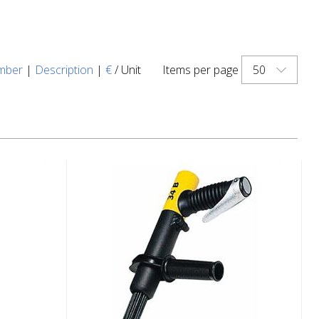
50
mber
|
Description
|
€
/ Unit
Items per page