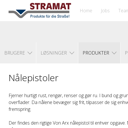
Home
Jobs
Tea
BRUGERE
LØSNINGER
PRODUKTER
P
Nålepistoler
Fjerner hurtigt rust, rengør, renser og gør ru. I bund og gr
overflader. Da nålene bevæger sig frit, tilpasser de sig enh
fremspring.
Der findes den rigtige Von Arx nålepistol til enhver opgave.