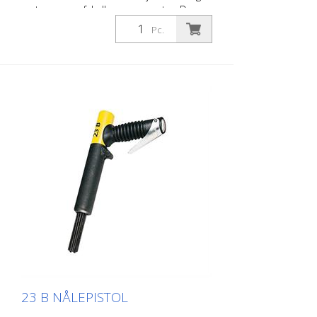
rust, renser, afskalker og opruster. De
udjævner i det væsentlige ujævne
Pc.
overflader. Fordi nålene bevæger sig frit,
tilpasser de sig enhver overflade,
herunder fremspring. Der findes en Von
Arx-nålpistol til enhver opgave. Fås med 2,
3 eller 4 mm pinde efter ønske. Vægt: 1,3
kg (2,9 lbs) Luftforbrug: 96 L/min. (3,4 cfm)
Nåle ø 3mm: 12 stk. Lufttryk: max. 6 bar
(85 psi) Forbindelse: G 3/8 '' Støjniveau:
101 dB (A)
23 B NÅLEPISTOL