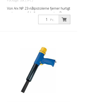
Package: Stk. (1Pc.)
Von Arx NP 23-nålpistolerne fjerner hurtigt
rust, renser, afskalker og opruster. De
udjævner i det væsentlige ujævne
Pc.
overflader. Fordi nålene bevæger sig frit,
tilpasser de sig enhver overflade,
herunder fremspring. Der findes en Von
Arx-nålpistol til enhver opgave. Fås med 2,
3 eller 4 mm pinde efter ønske. Vægt: 2,6
kg (5,7 lbs) Luftforbrug: 100 L/min. (3,5
cfm) Nåle ø 3mm: 19 stk. Lufttryk: 7 bar
(100 psi) maks. Forbindelse: G 3/8 ''
Støjniveau: 109 dB (A)