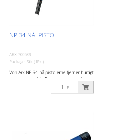
NP 34 NÅLPISTOL
ARX-700639
Package: Stk. (1Pc.)
Von Arx NP 34-nålpistolerne fjerner hurtigt
rust, renser, afskalker og opruster. De
udjævner i det væsentlige ujævne
Pc.
overflader. Fordi nålene bevæger sig frit,
tilpasser de sig enhver overflade,
herunder fremspring. Der findes en Von
Arx-nålpistol til enhver opgave. Fås med 2,
3 eller 4 mm pinde efter ønske. Vægt: 3,2
kg (7,0 lbs) Luftforbrug: 125 L/min. (4,4
cfm) Nåle ø 3mm: 28 stk. Lufttryk: 7 bar
(100 psi) maks. Forbindelse: G 3/8 ''