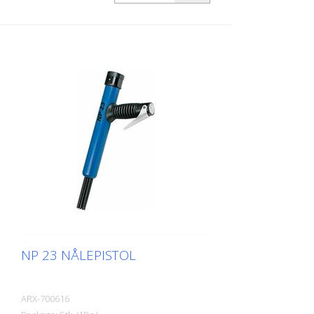
tilpasser de sig enhver overflade,
herunder fremspring. Der findes en Von
Arx-nålpistol til enhver opgave. Fås med 2,
3 eller 4 mm pinde efter ønske. Vægt: 6,8
kg (10,6 lbs) Luftforbrug: 158 L/min. (5,6
cfm) Nåle ø 3mm: 49 stk. Lufttryk: 7 bar
(100 psi) maks. Forbindelse: G 3/8
Støjniveau: 101 dB (A)
NP 23 NÅLEPISTOL
ARX-700616