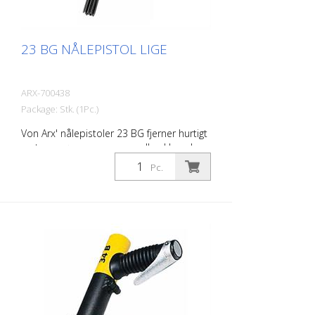
23 BG NÅLEPISTOL LIGE
ARX-700438
Package: Stk. (1Pc.)
Von Arx' nålepistoler 23 BG fjerner hurtigt
rust, rengør, renser og opruller. I bund og
grund glatter de ujævne overflader. Da
Pc.
nålene bevæger sig frit, tilpasser de sig
enhver overflade, også fremspring. Der
findes den rigtige Von Arx nålepistol til
enhver opgave. Med 2, 3 eller 4 mm nåle
alt efter behov. Vægt: 2,0 kg (4,4 lbs) Tara:
2,5 kg (5,5 lbs) Luftforbrug: 100 L/min (3,5
cfm) Nåle ø 3 mm: 19 stk. Lufttryk: maks.
7 bar (100 psi) Tilslutning: G 3/8 ''
Støjniveau: 101 dB (A)