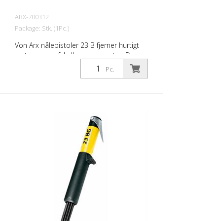
ARX-700312
Package: Stk. (1Pc.)
Von Arx nålepistoler 23 B fjerner hurtigt
rust, renser, afskalker og opruster. De
udjævner i det væsentlige ujævne
Pc.
overflader. Fordi nålene bevæger sig frit,
tilpasser de sig enhver overflade,
herunder fremspring. Der findes en Von
Arx-nålpistol til enhver opgave. Fås med 2,
3 eller 4 mm pinde efter ønske. Vægt: 2,2
kg (4,9 lbs) Luftforbrug: 100 L/min. (3,5
cfm) Nåle ø 3mm: 19 stk. Lufttryk: 7 bar
(100 psi) maks. Forbindelse: G 3/8 ''
Støjniveau: 101 dB (A)