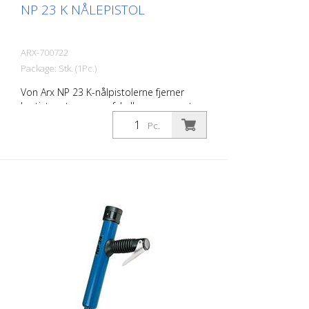
NP 23 K NÅLEPISTOL
ARX-700722
Package: Stk. (1Pc.)
Von Arx NP 23 K-nålpistolerne fjerner
hurtigt rust, renser, afskalker og opruster.
De udjævner i det væsentlige ujævne
Pc.
overflader. Fordi nålene bevæger sig frit,
tilpasser de sig enhver overflade,
herunder fremspring. Der findes en Von
Arx-nålpistol til enhver opgave. Fås med 2,
3 eller 4 mm pinde efter ønske. Vægt: 2,2
kg (4,9 lbs) Luftforbrug: 100 L/min. (3,5
cfm) Nåle ø 3mm: 19 stk. Lufttryk: 7 bar
(100 psi) maks. Forbindelse: G 1/4 ''
Støjniveau: 109 dB (A)