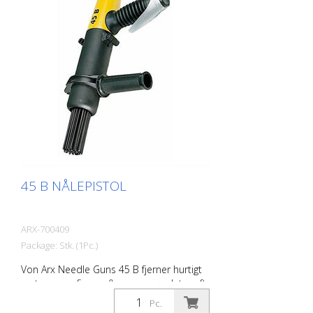
cfm) Nåle ø 3mm: 28 stk. Lufttryk: 7 bar
(100 psi) maks. Forbindelse: G 3/8 ''
Støjniveau: 101 dB (A)
45 B NÅLEPISTOL
ARX-700409
Package: Stk. (1Pc.)
Von Arx Needle Guns 45 B fjerner hurtigt
rust, renser, fjerner flager og gør det groft.
De udjævner i det væsentlige ujævne
Pc.
overflader. Fordi nålene bevæger sig frit,