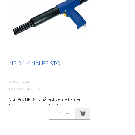
Støjniveau: 109 dB (A)
NP 34 K NÅLEPISTOL
ARX-706598
Package: Stk. (1Pc.)
Von Arx NP 34 K-nålpistolerne fjerner
hurtigt rust, renser, afskalker og opruster.
De udjævner i det væsentlige ujævne
Pc.
overflader. Fordi nålene bevæger sig frit,
tilpasser de sig enhver overflade,
herunder fremspring. Der findes en Von