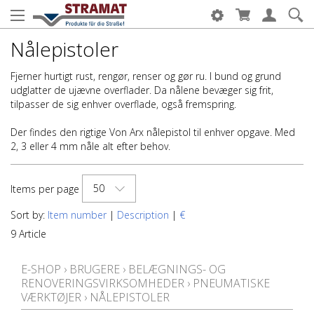
Nålepistoler
Fjerner hurtigt rust, rengør, renser og gør ru. I bund og grund
udglatter de ujævne overflader. Da nålene bevæger sig frit,
tilpasser de sig enhver overflade, også fremspring.
Der findes den rigtige Von Arx nålepistol til enhver opgave. Med
2, 3 eller 4 mm nåle alt efter behov.
50
Items per page
Sort by:
Item number
|
Description
|
€
9 Article
E-SHOP
›
BRUGERE
›
BELÆGNINGS- OG
RENOVERINGSVIRKSOMHEDER
›
PNEUMATISKE
VÆRKTØJER
›
NÅLEPISTOLER