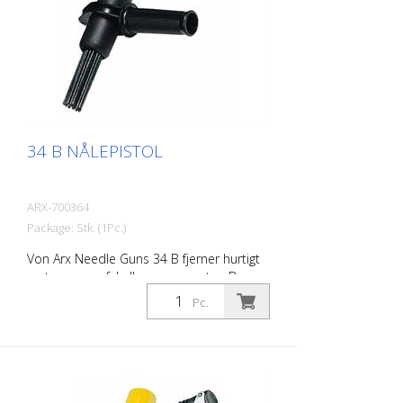
34 B NÅLEPISTOL
ARX-700364
Package: Stk. (1Pc.)
Von Arx Needle Guns 34 B fjerner hurtigt
rust, renser, afskalker og opruster. De
udjævner i det væsentlige ujævne
Pc.
overflader. Fordi nålene bevæger sig frit,
tilpasser de sig enhver overflade,
herunder fremspring. Der findes en Von
Arx-nålpistol til enhver opgave. Fås med 2,
3 eller 4 mm pinde efter ønske. Vægt: 2,9
kg (6,4 lbs) Luftforbrug: 125 L/min. (4,4