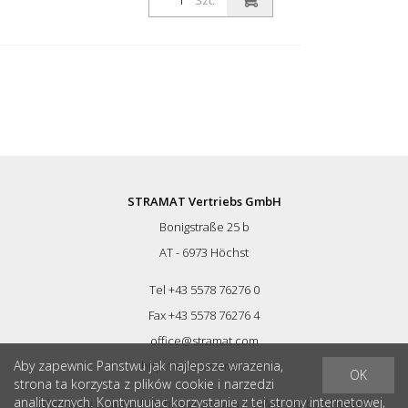
Szt.
frezarskich. Z obszernymi akcesoriami.
Wraz z urządzeniem ssącym do
podłączenia odkurzacza budowlanego.
Dane techniczne: Moc silnika: 2200 Watt,
230 Volt Prędkość obrotowa: 1900 - 7500
obr/min bezstopniowo regulowana Masa:
9,5 kg szerokość robocza: 180 mm
Dostawa bez tarczy diamentowej.
Dostawa w metalowej walizce.
STRAMAT Vertriebs GmbH
Bonigstraße 25 b
AT - 6973 Höchst
Tel +43 5578 76276 0
Fax +43 5578 76276 4
office@stramat.com
Aby zapewnic Panstwu jak najlepsze wrazenia,
http://www.stramat.com
OK
strona ta korzysta z plików cookie i narzedzi
analitycznych. Kontynuujac korzystanie z tej strony internetowej,
Informacja prawna
|
Ochrona danych
|
OWH
| © by
STRAMAT