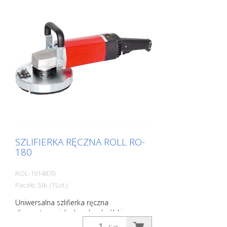
obr/min bezstopniowo regulowana Masa:
4,5 kg szerokość robocza: 125 mm
Dostawa bez tarczy diamentowej.
Dostawa w metalowej walizce.
SZLIFIERKA RĘCZNA ROLL RO-
180
ROL-1914870
Paczki: Stk. (1Szt.)
Uniwersalna szlifierka ręczna
diamentowa, idealna do obróbki
krawędzi. Do wszystkich prac szlifierskich i