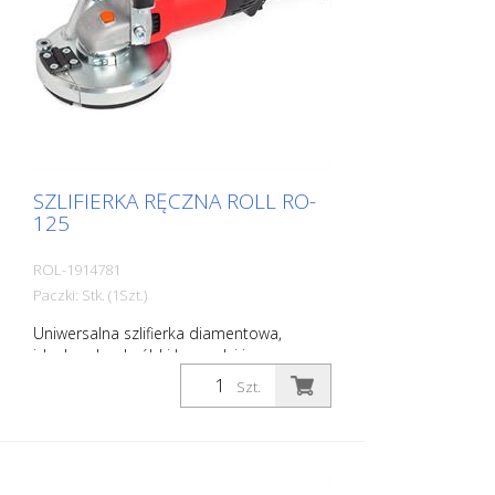
SZLIFIERKA RĘCZNA ROLL RO-
125
ROL-1914781
Paczki: Stk. (1Szt.)
Uniwersalna szlifierka diamentowa,
idealna do obróbki krawędzi i na
schodach. Do wszystkich prac szlifierskich
Szt.
i frezarskich. Z obszernymi akcesoriami.
Wraz z urządzeniem ssącym do
podłączenia odkurzacza budowlanego.
Dane techniczne: Moc silnika: 1530 Watt,
230 Volt Prędkość obrotowa: 3400 - 8000