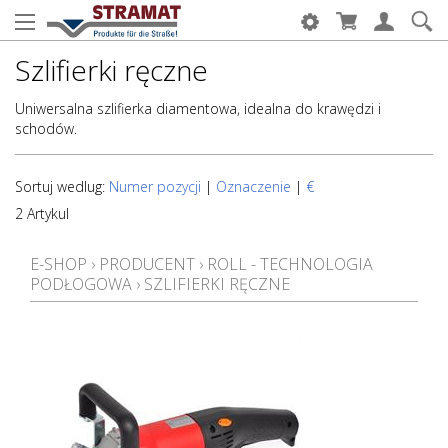
Szlifierki ręczne
Uniwersalna szlifierka diamentowa, idealna do krawędzi i
schodów.
Sortuj wedlug:
Numer pozycji
|
Oznaczenie
|
€
2 Artykul
E-SHOP
›
PRODUCENT
›
ROLL - TECHNOLOGIA
PODŁOGOWA
›
SZLIFIERKI RĘCZNE