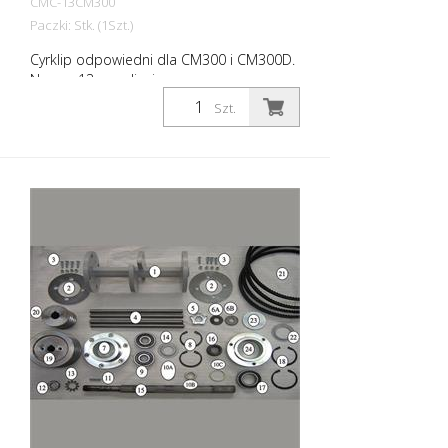
CMC-13CM300
Paczki: Stk. (1Szt.)
Cyrklip odpowiedni dla CM300 i CM300D.
Numer 13 na zdjęciu
Szt.