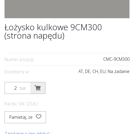
Łożysko kulkowe 9CM300
(strona napędu)
Numer pozycji:
CMC-9CM300
Dostepny w:
AT, DE, CH, EU, Na zadanie
Szt.
Paczki: Stk. (2Szt.)
Pamietaj, ze
Zapytanie o ten artykul ›