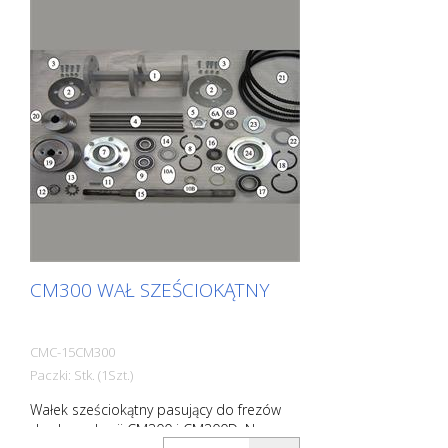
CM300 WAŁ SZEŚCIOKĄTNY
CMC-15CM300
Paczki: Stk. (1Szt.)
Wałek sześciokątny pasujący do frezów
do demarkacji CM300 i CM300D. Numer