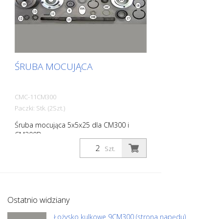
ŚRUBA MOCUJĄCA
CMC-11CM300
Paczki: Stk. (2Szt.)
Śruba mocująca 5x5x25 dla CM300 i
CM300D.
Szt.
Ostatnio widziany
Łożysko kulkowe 9CM300 (strona napędu)