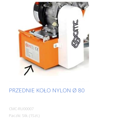
uchwytu regulowana indywidualnie - łatwe
ponowne napinanie pasa zębatego
PRZEDNIE KOŁO NYLON Ø 80
CMC-RU00007
Paczki: Stk. (1Szt.)