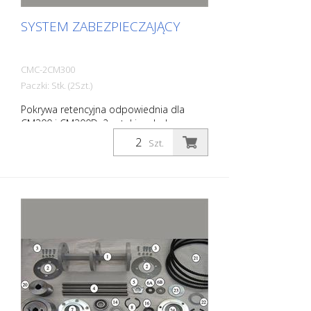
SYSTEM ZABEZPIECZAJĄCY
CMC-2CM300
Paczki: Stk. (2Szt.)
Pokrywa retencyjna odpowiednia dla
CM300 i CM300D. 2 sztuki na bęben
Numer 12 na zdjęciu
Szt.