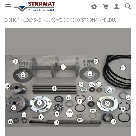
E-SHOP
›
ŁOŻYSKO KULKOWE 9CM300 (STRONA NAPĘDU)