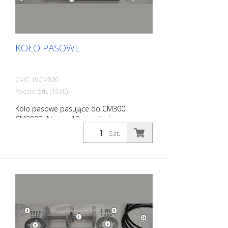
KOŁO PASOWE
CMC-19CM300
Paczki: Stk. (1Szt.)
Koło pasowe pasujące do CM300 i
CM300D. Numer 19 na zdjęciu
Szt.