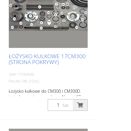
ŁOŻYSKO KULKOWE 17CM300
(STRONA POKRYWY)
CMC-17CM300
Paczki: Stk. (1Szt.)
Łożysko kulkowe do CM300 i CM300D.
Łożysko po stronie pokrywy Numer 17 na
zdjęciu
Szt.