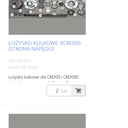
ŁOŻYSKO KULKOWE 9CM300
(STRONA NAPĘDU)
CMC-9CM300
Paczki: Stk. (2Szt.)
Łożysko kulkowe dla CM300 i CM300D.
Łożysko strony napędu Numer 9 na
zdjęciu
Szt.