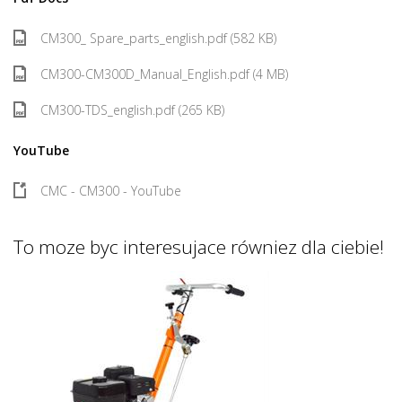
CM300_ Spare_parts_english.pdf (582 KB)
CM300-CM300D_Manual_English.pdf (4 MB)
CM300-TDS_english.pdf (265 KB)
YouTube
CMC - CM300 - YouTube
To moze byc interesujace równiez dla ciebie!