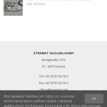
CMC-9CM300
STRAMAT Vertriebs GmbH
Bonigstraße 25 b
AT - 6973 Höchst
Tel +43 5578 76276 0
Fax +43 5578 76276 4
office@stramat.com
Aby zapewnic Panstwu jak najlepsze wrazenia,
http://www.stramat.com
OK
strona ta korzysta z plików cookie i narzedzi
analitycznych. Kontynuujac korzystanie z tej strony internetowej,
Informacja prawna
|
Ochrona danych
|
OWH
| © by
STRAMAT