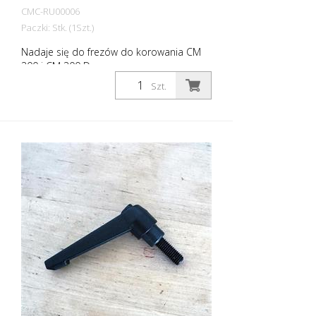
CMC-RU00006
Paczki: Stk. (1Szt.)
Nadaje się do frezów do korowania CM
300 i CM 300 D.
Szt.