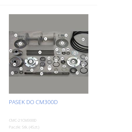
PASEK DO CM300D
CMC-21CM300D
Paczki: Stk. (4Szt.)