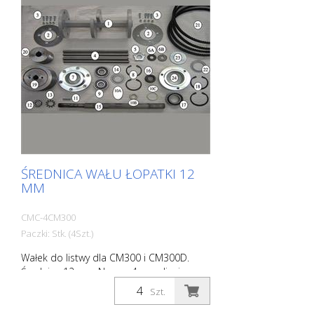
ŚREDNICA WAŁU ŁOPATKI 12
MM
CMC-4CM300
Paczki: Stk. (4Szt.)
Wałek do listwy dla CM300 i CM300D.
Średnica 12 mm Numer 4 na zdjęciu
Szt.