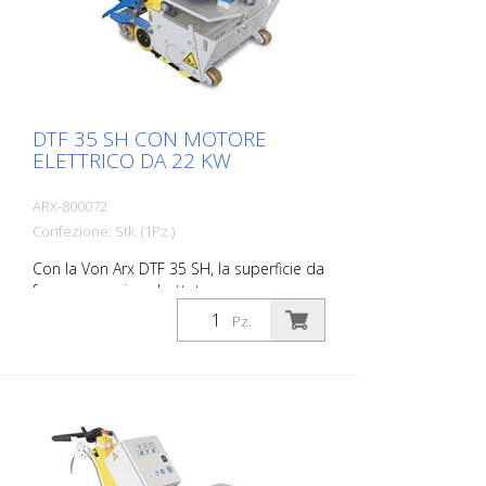
DTF 35 SH CON MOTORE
ELETTRICO DA 22 KW
ARX-800072
Confezione: Stk. (1Pz.)
Con la Von Arx DTF 35 SH, la superficie da
fresare non viene battuta, ma
accuratamente rettificata. In questo
Pz.
modo la macchina ha una guida fluida e
ottiene un disegno di fresatura
uniformemente fine. Il DTF 35 SH è dotato
di un cilindro di fresatura con dischi
diamantati che asportano il materiale
con precisione millimetrica.
Alimentazione: 3 x 400 V, 50 HZ
Larghezza di taglio: 35 cm Distanza dalla