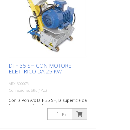
parete: 10,7 cm Profondità di taglio: fino a
25 mm Potenza: 22 kW Consegna senza
utensili di fresatura, tamburi, ecc.
DTF 35 SH CON MOTORE
ELETTRICO DA 25 KW
ARX-800073
Confezione: Stk. (1Pz.)
Con la Von Arx DTF 35 SH, la superficie da
fresare non viene battuta, ma
accuratamente rettificata. In questo
Pz.
modo la macchina ha una guida fluida e
ottiene un disegno di fresatura
uniformemente fine. Il DTF 35 SH è dotato