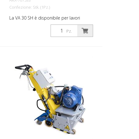
ARX-707533
Confezione: Stk. (1Pz.)
La VA 30 SH è disponibile per lavori
pesanti di pulizia e sgrossatura. Una
macchina maneggevole e facile da usare
Pz.
grazie all'alimentazione idraulica. Viene
utilizzata in tutti i casi in cui il risanamento
del calcestruzzo su larga scala, la
rimozione di fanghi di cemento, di croste
di sporco o di rivestimenti in plastica
fanno parte dell'attività quotidiana. Si
rivela inoltre utile nei lavori di
demarcazione e nella rimozione di
superfici in gomma negli aeroporti. Per
ogni applicazione sono disponibili le lame
giuste. Il VA 30 SH è dotato di un
dispositivo di regolazione continua della
profondità e di un sistema di
smorzamento delle vibrazioni. Per ogni
applicazione sono disponibili i set di
lame adatti. Peso: circa 280 - 300 kg (600
- 660 lbs) Funzionamento: Benzina Honda