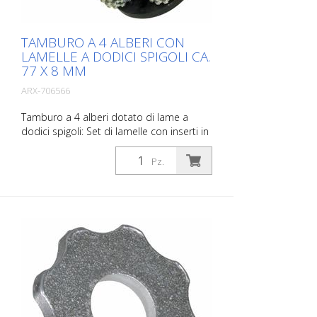
TAMBURO A 4 ALBERI CON
LAMELLE A DODICI SPIGOLI CA.
77 X 8 MM
ARX-706566
Tamburo a 4 alberi dotato di lame a
dodici spigoli: Set di lamelle con inserti in
metallo duro, per irruvidire e scanalare
calcestruzzo e asfalto, per rimuovere
Pz.
vecchi rivestimenti e per demarcare strati
sottili come le vernici 1K. Adatto per Von
Arx VA 30, VA 30 SH