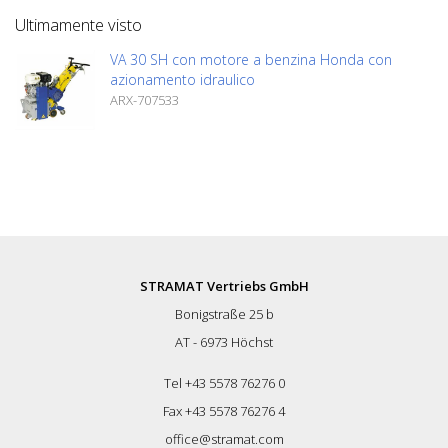
sottili come le vernici 1K. Adatto per Von
Ultimamente visto
Arx VA 30, VA 30 SH
VA 30 SH con motore a benzina Honda con
azionamento idraulico
ARX-707533
STRAMAT Vertriebs GmbH
Bonigstraße 25 b
AT - 6973 Höchst
Tel +43 5578 76276 0
Fax +43 5578 76276 4
office@stramat.com