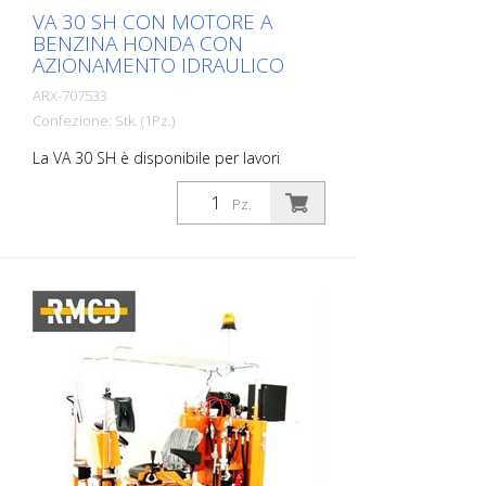
VA 30 SH CON MOTORE A
BENZINA HONDA CON
AZIONAMENTO IDRAULICO
ARX-707533
Confezione: Stk. (1Pz.)
La VA 30 SH è disponibile per lavori
pesanti di pulizia e sgrossatura. Una
macchina maneggevole e facile da usare
Pz.
grazie all'alimentazione idraulica. Viene
utilizzata in tutti i casi in cui il risanamento
del calcestruzzo su larga scala, la
rimozione di fanghi di cemento, di croste
di sporco o di rivestimenti in plastica
fanno parte dell'attività quotidiana. Si
rivela inoltre utile nei lavori di
demarcazione e nella rimozione di
superfici in gomma negli aeroporti. Per
ogni applicazione sono disponibili le lame
giuste. Il VA 30 SH è dotato di un
dispositivo di regolazione continua della
profondità e di un sistema di