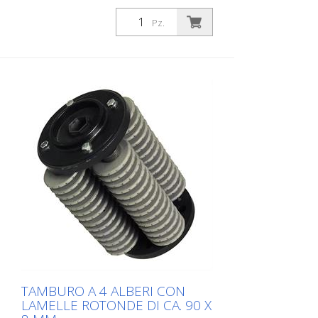
metallo duro per la rimozione di vecchi
rivestimenti e per la demarcazione di
Pz.
rivestimenti a strato spesso come
materiali freddi o termoplastici. Adatto
per Von Arx VA 30, VA 30 SH
TAMBURO A 4 ALBERI CON
LAMELLE ROTONDE DI CA. 90 X