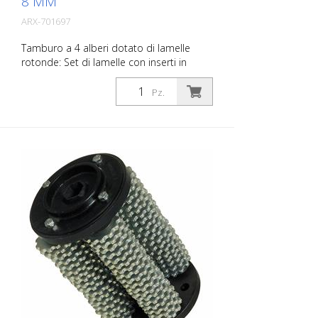
8 MM
ARX-701697
Tamburo a 4 alberi dotato di lamelle
rotonde: Set di lamelle con inserti in
metallo duro, per irruvidire e scanalare il
calcestruzzo e l'asfalto, per rimuovere
Pz.
vecchi rivestimenti e per demarcare strati
sottili come le vernici a 1 componente.
Adatto per Von Arx VA 30, VA 30 SH