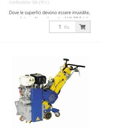
Confezione: Stk. (1Pz.)
Dove le superfici devono essere irruvidite,
scanalate, pulite o decoate, il VA 30 S è la
macchina giusta. Il dispositivo di
Pz.
regolazione della profondità a
regolazione continua garantisce un
adattamento ottimale alle condizioni del
terreno. Un sistema di smorzamento
delle vibrazioni e l'elevato livello di
comfort operativo consentono un lavoro
piacevole ed efficiente. Queste
caratteristiche rendono la VA 30 S una
macchina per la preparazione delle
superfici per le applicazioni più difficili.
Per ogni applicazione esiste un set di
lame adatto. Peso: ca. 140 - 180 kg (300 -
400 libbre) Tensione: 3 x 400V / 50Hz Il
potere: 7,5 kW Larghezza di lavoro: 300
mm (12''') Distanza dal muro: 90 mm
(3,5''') Dimensioni: 1.355 x 555 x 1.090 mm
(53 x 22 x 43''') Equipaggiamento
standard: Lamelle a 8 bordi o a scelta