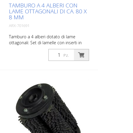
marcatura). - Consente di controllare fino
TAMBURO A 4 ALBERI CON
a 3 pistole (se la macchina è dotata di 3
LAME OTTAGONALI DI CA. 80 X
pistole)
8 MM
ARX-701691
Tamburo a 4 alberi dotato di lame
ottagonali: Set di lamelle con inserti in
metallo duro, per irruvidire e scanalare
calcestruzzo e asfalto, per rimuovere
Pz.
vecchi rivestimenti e per demarcare strati
sottili come le vernici a 1 componente.
Adatto per Von Arx VA 30, VA 30 SH