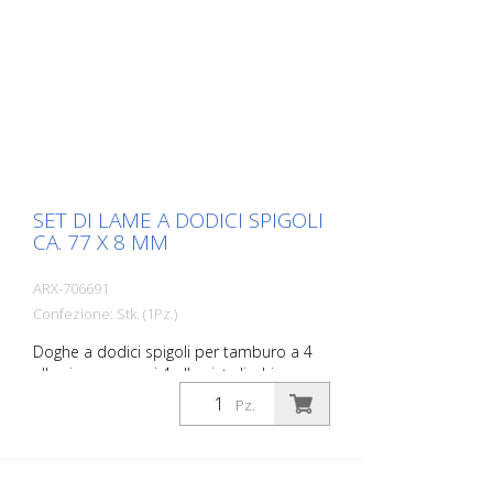
SET DI LAME A DODICI SPIGOLI
CA. 77 X 8 MM
ARX-706691
Confezione: Stk. (1Pz.)
Doghe a dodici spigoli per tamburo a 4
alberi: - compresi 4 alberi + dischi
intermedi per tamburo a 4 alberi VA 30 S,
Pz.
VA 30 SH Set di lamelle con inserti in
metallo duro, per irruvidire e scanalare
calcestruzzo e asfalto, per rimuovere
vecchi rivestimenti e per demarcare strati