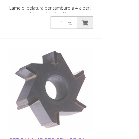
Lame di pelatura per tamburo a 4 alberi:
- compresi 4 alberi + dischi intermedi per
tamburo a 4 alberi VA 30 S, VA 30 SH Set
Pz.
di lame con inserti in metallo duro per la
rimozione di vecchi rivestimenti e per la
demarcazione di rivestimenti a film
spesso come materiali freddi o
termoplastici. Adatto per Von Arx VA 30,
VA 30 SH