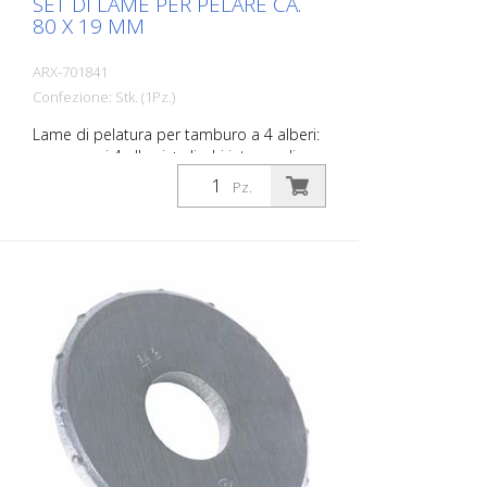
SET DI LAME PER PELARE CA.
80 X 19 MM
ARX-701841
Confezione: Stk. (1Pz.)
Lame di pelatura per tamburo a 4 alberi:
- compresi 4 alberi + dischi intermedi per
tamburo a 4 alberi VA 30 S, VA 30 SH Set
Pz.
di lame con inserti in metallo duro per la
rimozione di vecchi rivestimenti e per la
demarcazione di rivestimenti a film
spesso come materiali freddi o
termoplastici. Adatto per Von Arx VA 30,
VA 30 SH