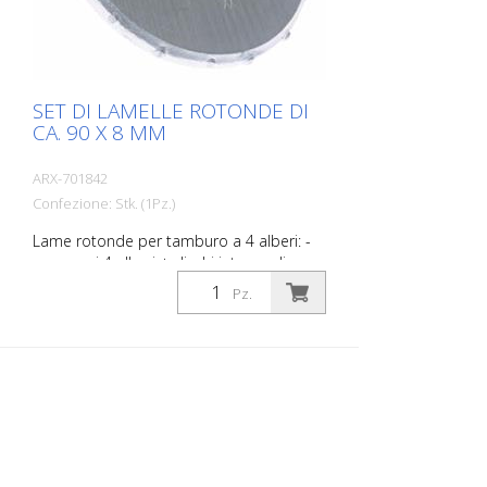
SET DI LAMELLE ROTONDE DI
CA. 90 X 8 MM
ARX-701842
Confezione: Stk. (1Pz.)
Lame rotonde per tamburo a 4 alberi: -
compresi 4 alberi + dischi intermedi per
tamburo a 4 alberi VA 30 S, VA 30 SH Set
Pz.
di lamelle con inserti in metallo duro, per
irruvidire e scanalare calcestruzzo e
asfalto, per rimuovere vecchi rivestimenti
e per demarcare strati sottili come le
vernici 1K. Adatto per Von Arx VA 30, VA
30 SH