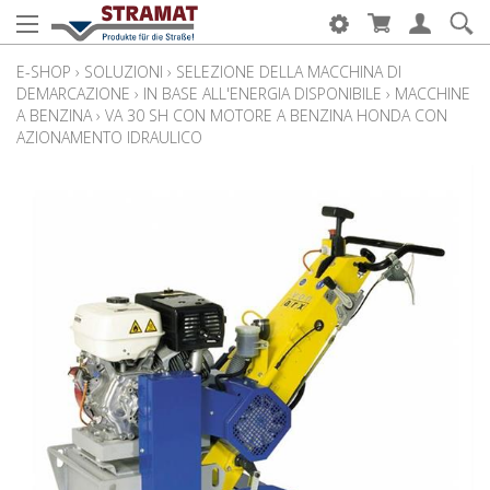
E-SHOP
›
SOLUZIONI
›
SELEZIONE DELLA MACCHINA DI
DEMARCAZIONE
›
IN BASE ALL'ENERGIA DISPONIBILE
›
MACCHINE
A BENZINA
›
VA 30 SH CON MOTORE A BENZINA HONDA CON
AZIONAMENTO IDRAULICO