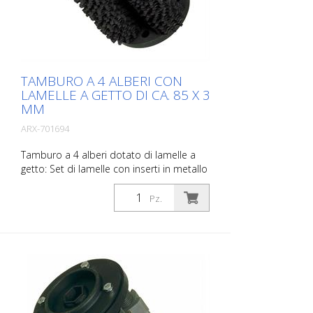
TAMBURO A 4 ALBERI CON
LAMELLE A GETTO DI CA. 85 X 3
MM
ARX-701694
Tamburo a 4 alberi dotato di lamelle a
getto: Set di lamelle con inserti in metallo
duro, per irruvidire e scanalare
calcestruzzo e asfalto, per rimuovere
Pz.
vecchi rivestimenti e per demarcare strati
sottili come le vernici a 1 componente.
Adatto per Von Arx VA 30, VA 30 SH