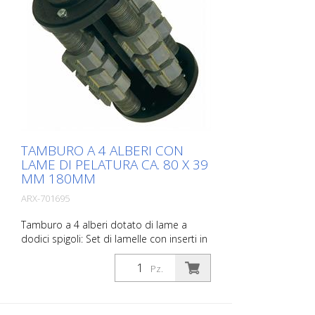
TAMBURO A 4 ALBERI CON
LAME DI PELATURA CA. 80 X 39
MM 180MM
ARX-701695
Tamburo a 4 alberi dotato di lame a
dodici spigoli: Set di lamelle con inserti in
metallo duro per la rimozione di vecchi
rivestimenti e per la demarcazione di
Pz.
rivestimenti a strato spesso come
materiali freddi o termoplastici. Adatto
per Von Arx VA 30, VA 30 SH