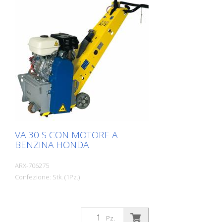
VA 30 S CON MOTORE A
BENZINA HONDA
ARX-706275
Confezione: Stk. (1Pz.)
Pz.