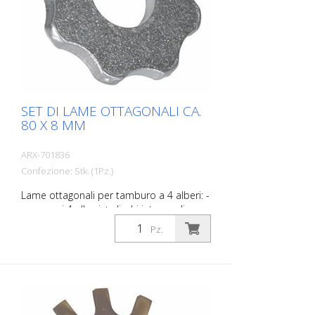
SET DI LAME OTTAGONALI CA.
80 X 8 MM
ARX-701836
Confezione: Stk. (1Pz.)
Lame ottagonali per tamburo a 4 alberi: -
compresi 4 alberi + dischi intermedi per
tamburo a 4 alberi VA 30 S, VA 30 SH Set
Pz.
di lamelle con inserti in metallo duro, per
irruvidire e scanalare calcestruzzo e
asfalto, per rimuovere vecchi rivestimenti
e per demarcare strati sottili come le
vernici 1K. Adatto per Von Arx VA 30, VA
30 SH