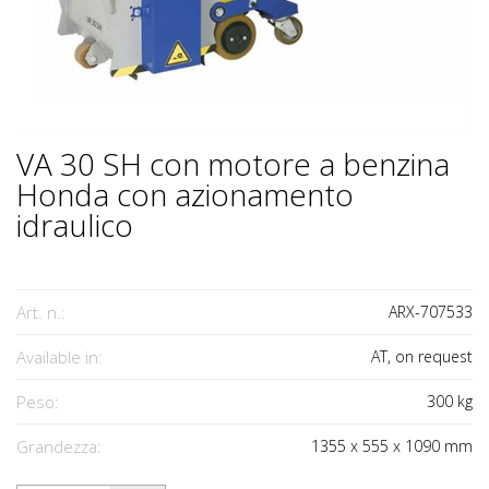
VA 30 SH con motore a benzina
Honda con azionamento
idraulico
Art. n.:
ARX-707533
Available in:
AT, on request
Peso:
300
kg
Grandezza:
1355
x
555
x
1090
mm