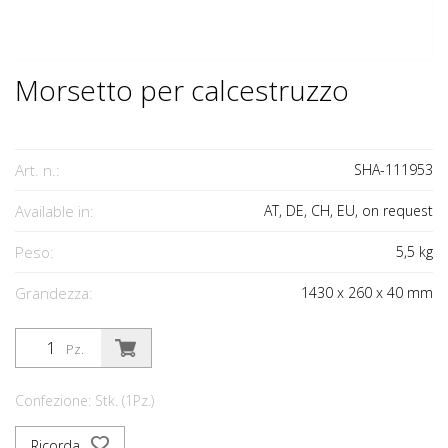
Morsetto per calcestruzzo
Art. n.:
SHA-111953
Available in:
AT, DE, CH, EU, on request
Peso:
5,5
kg
Grandezza:
1430
x
260
x
40
mm
Pz.
Confezione: Stk. (1Pz.)
Ricorda