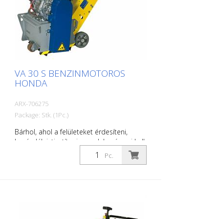
gépként kapható. Az oldalmaró nem
működtethető a fődobdal együtt (csak az
1,5 kW-os motorra vonatkozik). Nagyon jól
bevált jelölőgépként a jelölő cégek
számára. Munkaszélesség: 200 mm
VA 30 S BENZINMOTOROS
HONDA
ARX-706275
Package: Stk. (1Pc.)
Bárhol, ahol a felületeket érdesíteni,
barázdálni, tisztítani vagy dekopírozni kell,
a VA 30 S a megfelelő gép. A
Pc.
fokozatmentesen állítható mélységállító
berendezés optimális alkalmazkodást
biztosít a talajviszonyokhoz. A
rezgéscsillapító rendszer, valamint a
magas kezelési kényelem kellemes és
hatékony munkát tesz lehetővé. Ezek