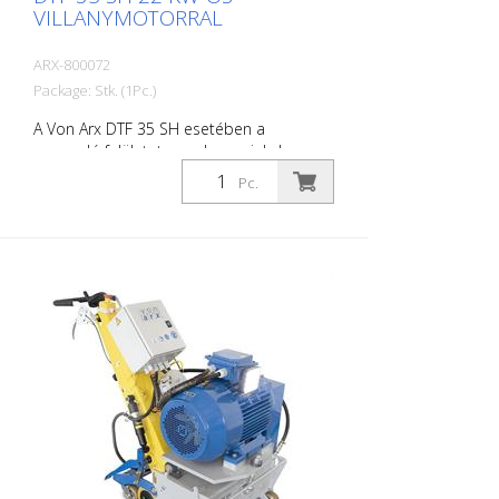
VILLANYMOTORRAL
ARX-800072
Package: Stk. (1Pc.)
A Von Arx DTF 35 SH esetében a
marandó felületet nem lecsapjuk, hanem
gondosan lecsiszoljuk. Ezáltal a gép
Pc.
simán jár és egyenletesen finom marási
mintázatot ér el. A DTF 35 SH
gyémánttárcsákkal felszerelt
maróhengerrel rendelkezik, amely
milliméteres pontossággal távolítja el az
anyagot. Áramellátás: 3 x 400 V, 50 HZ
Vágási szélesség: 35 cm Távolság a faltól:
10,7 cm Vágási mélység: 25 mm-ig
Teljesítmény: teljesítmény: 22 kW Szállítás
marószerszámok, dobok stb. nélkül.