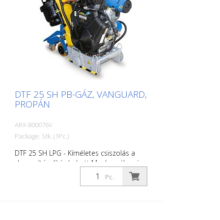
marószerszámok, dobok stb. nélkül.
DTF 25 SH PB-GÁZ, VANGUARD,
PROPÁN
ARX-800076V
Package: Stk. (1Pc.)
DTF 25 SH LPG - Kíméletes csiszolás a
durva eltávolítás helyett Munkaszélesség:
250 mm A DTF 25 SH LPG-t kifejezetten a
Pc.
felületek kíméletes eltávolítására
fejlesztették ki. Az anyag tépése vagy
forgácsolása helyett ez a gép ellenőrzött
és sima módon csiszolja a felületet. Ez