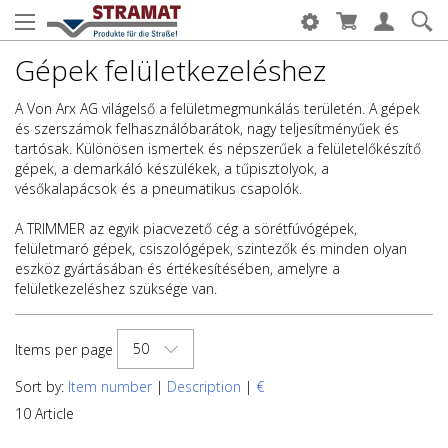
Gépek felületkezeléshez
A Von Arx AG világelső a felületmegmunkálás területén. A gépek
és szerszámok felhasználóbarátok, nagy teljesítményűek és
tartósak. Különösen ismertek és népszerűek a felületelőkészítő
gépek, a demarkáló készülékek, a tűpisztolyok, a
vésőkalapácsok és a pneumatikus csapolók.
A TRIMMER az egyik piacvezető cég a sörétfúvógépek,
felületmaró gépek, csiszológépek, szintezők és minden olyan
eszköz gyártásában és értékesítésében, amelyre a
felületkezeléshez szüksége van.
50
Items per page
Sort by:
Item number
|
Description
|
€
10 Article