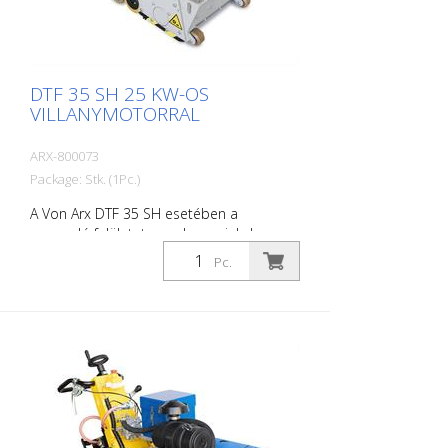
DTF 35 SH 25 KW-OS
VILLANYMOTORRAL
ARX-800073
Package: Stk. (1Pc.)
A Von Arx DTF 35 SH esetében a
marandó felületet nem lecsapjuk, hanem
gondosan lecsiszoljuk. Ezáltal a gép
Pc.
simán jár és egyenletesen finom marási
mintázatot ér el. A DTF 35 SH
gyémánttárcsákkal felszerelt
maróhengerrel rendelkezik, amely
milliméteres pontossággal távolítja el az
anyagot. Áramellátás: 3 x 480 V, 60 HZ
Vágási szélesség: 35 cm Távolság a faltól:
10,7 cm Vágási mélység: 25 mm-ig
Teljesítmény: teljesítmény: 25 kW Szállítás