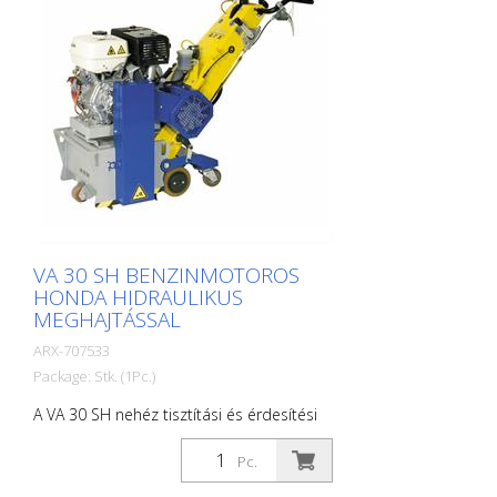
teszik a VA 30 S-t a legkeményebb
alkalmazásokhoz való felület-előkészítő
géppé. Minden alkalmazáshoz létezik a
megfelelő pengekészlet. Súly: kb. 140 -
180 kg (300 - 400 font) Művelet: Benzines
Honda Teljesítmény: 6,0 kW
Munkaszélesség: 300 mm (12'') Távolság a
faltól: 90 mm (3,5'') Méretek: 1355 x 555 x
1090 mm (53 x 22 x 43'') Szabványos
szerelvények: 8 oldalú lamellák vagy az Ön
választása szerint
VA 30 SH BENZINMOTOROS
HONDA HIDRAULIKUS
MEGHAJTÁSSAL
ARX-707533
Package: Stk. (1Pc.)
A VA 30 SH nehéz tisztítási és érdesítési
munkákhoz áll rendelkezésre. A gép a
hidraulikus előtolásnak köszönhetően jól
Pc.
manőverezhető és könnyen kezelhető.