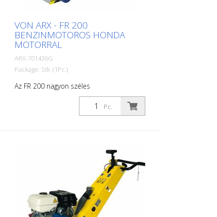
VON ARX - FR 200
BENZINMOTOROS HONDA
MOTORRAL
ARX-701436G
Package: Stk. (1Pc.)
Az FR 200 nagyon széles
teljesítményspektrumot kínál. Az egyszerű
takarítási tevékenységektől kezdve az
Pc.
útburkolat-jelölési ágazatban végzett
bonyolult demarkációs munkákig terjed.
Kompakt méretének és kezelhetőségének
köszönhetően nagyon precíz munkát tesz
lehetővé kis és közepes méretű
területeken, beltéren és kültéren egyaránt.
A dob különböző típusú lamellákkal
szerelhető fel. A dob kb. 2 perc alatt
cserélhető. Ez teszi az FR 200-at a gyors
és változatos alkalmazások ideális
gépévé. Benzines vagy elektromos