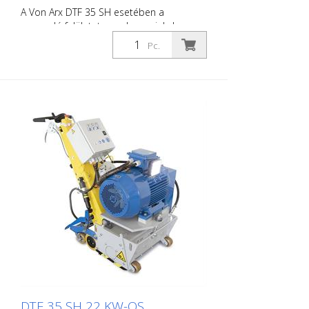
A Von Arx DTF 35 SH esetében a
marandó felületet nem lecsapjuk, hanem
gondosan lecsiszoljuk. Ezáltal a gép
Pc.
simán jár és egyenletesen finom marási
mintázatot ér el. A DTF 35 SH
gyémánttárcsákkal felszerelt
maróhengerrel rendelkezik, amely
milliméteres pontossággal távolítja el az
anyagot. Áramellátás: 3 x 400 V, 50 HZ
Vágási szélesség: 35 cm Távolság a faltól:
10,7 cm Vágási mélység: 25 mm-ig
Teljesítmény: teljesítmény: 15 kW Szállítás
marószerszámok, dobok stb. nélkül.
DTF 35 SH 22 KW-OS