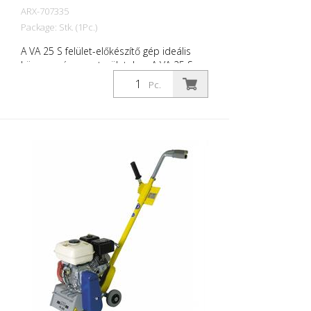
ARX-707335
Package: Stk. (1Pc.)
A VA 25 S felület-előkészítő gép ideális
közepes és nagy területekre. A VA 25 S
rezgéscsillapító rendszerrel és
Pc.
fokozatmentesen állítható
mélységbeállító berendezéssel felszerelve
maximális kezelési kényelmet és
maximális munkateljesítményt kínál.
Minden kihíváshoz a megfelelő tárcsák
állnak rendelkezésre. A VA 25 S benzines
vagy elektromos gépként is kapható.
Nagyon jól bevált demarkációs
marógépként a jelölő cégek számára.
Munkaszélesség: 250 mm Súly: 250 mm:
95 - 105 kg (210 - 230 lbs) Működés:
Honda benzinüzemű Teljesítmény: 6 kW
Munkaszélesség: 250 mm (10'') Távolság a
faltól: 67 mm (2,6'') Méretek: (37 x 18 x
46'') Szabványos szerelvény: hatszögletű
lécek