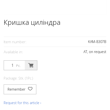
Кришка циліндра
Item number:
KAM-8307B
Available in:
AT, on request
Pc.
Package: Stk. (1Pc.)
Remember
Request for this article ›