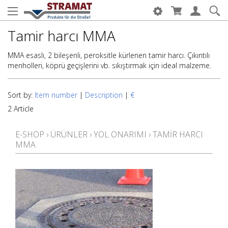
Tamir harcı MMA
MMA esaslı, 2 bileşenli, peroksitle kürlenen tamir harcı. Çıkıntılı
menholleri, köprü geçişlerini vb. sıkıştırmak için ideal malzeme.
Sort by:
Item number
|
Description
|
€
2 Article
E-SHOP
›
ÜRÜNLER
›
YOL ONARIMI
›
TAMIR HARCI
MMA