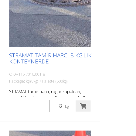
STRAMAT TAMIR HARCI 8 KG'LIK
KONTEYNERDE
OKA-116.7016.001_8
Package: kg (8kg) / Palette (600kg)
STRAMAT tamir harcı, rögar kapakları,
sahanlıklar vb. gibi engellerin mevcut alt
tabakaya sorunsuz bir şekilde
kg
uyarlanması için dayanıklı, aşınmaya
dirençli ve hava koşullarına dayanıklı bir
kaplamadır. Yol menholleri ve küçük
çukurlar tamir harcımızla doldurulabilir.
Çıkıntılı rögarları / rögar kapaklarını kışa