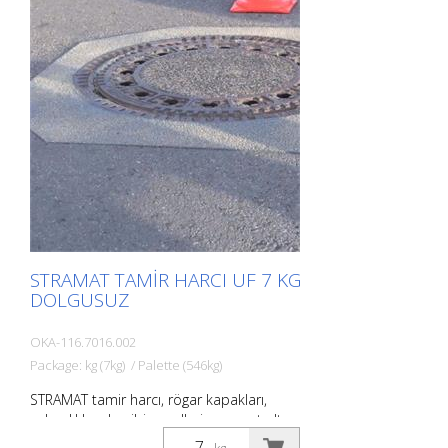
dayanıklı bir şekilde sıkıştırmak için ideal
malzeme. Aynı işlevi köprü geçişleri
alanındaki genleşme derzlerindeki çıkıntılı
metal parçalar için de yerine getirir.
Malzeme sıfıra kadar çekilebilir. Bununla
birlikte, küçük hareketleri karşılayacak
kadar da elastiktir. Bu, diğer
malzemelerde olduğu gibi dökülmeyi
önler.
STRAMAT TAMIR HARCI UF 7 KG
DOLGUSUZ
OKA-116.7016.002
Package: kg (7kg) / Palette (546kg)
STRAMAT tamir harcı, rögar kapakları,
sahanlıklar vb. gibi engellerin mevcut alt
tabakaya sorunsuz bir şekilde