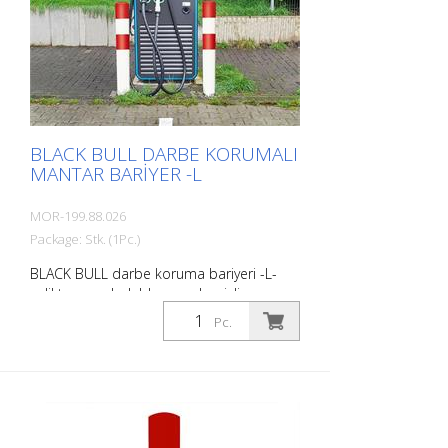
kapıları, yükleme rampalarını vb. korur.
Yüzey işleme : Sıcak daldırma galvanizli ve
kaplamalı Orta ila ağır yükler için. Alanın
sınırlı olduğu yerlerde önerilir. Dübel için
darbe koruma bariyeri S, esnek bir PU yay
elemanı ile de donatılabilir. <p
BLACK BULL DARBE KORUMALI
MANTAR BARIYER -L
MOR-199.88.026
Package: Stk. (1Pc.)
BLACK BULL darbe koruma bariyeri -L-
çelikten, sıcak daldırma galvanizli ve
KIRMIZI-BEYAZ kaplamalı, betona
Pc.
yerleştirmek için Duvar kalınlığı: 4,5 mm
Çap: 159 mm Toplam yükseklik: 1600 mm
Yerden yükseklik: 1200 mm The BLACK
BULL darbe koruma bariyeri kaliteli
çelikten yapılmış son derece esnek bir
bariyerdir. Çarpışma hasarını etkili bir