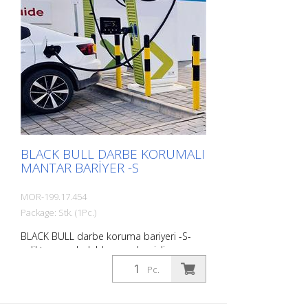
kapıları, yükleme rampalarını vb. korur.
Yüzey işleme : Sıcak daldırma galvanizli ve
kaplamalı Ağır yükler için. Kritik uygulama
alanları için önerilir: Kamyon ve forklift
trafiği, araba yolları, bina köşeleri.
BLACK BULL DARBE KORUMALI
MANTAR BARIYER -S
MOR-199.17.454
Package: Stk. (1Pc.)
BLACK BULL darbe koruma bariyeri -S-
çelikten, sıcak daldırma galvanizli ve
siyah/sarı kaplamalı, beton içine
Pc.
yerleştirmek için, 90/1600 mm, et kalınlığı:
3,6 mm. The BLACK BULL darbe koruma
bariyeri kaliteli çelikten yapılmış son