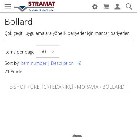
Bollard
Çok çeşitli uygulamalara yönelik bariyerler için mantar bariyerler.
50
Items per page
Sort by:
Item number
|
Description
|
€
21 Article
E-SHOP
›
ÜRETICI/TEDARIKÇI
›
MORAVIA
›
BOLLARD