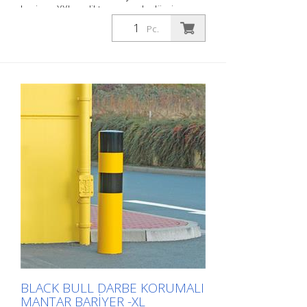
bariyer -XXL- çelikten, gevşek alüminyum
kapaklı, sıcak daldırma galvanizli ve
Pc.
siyah/sarı kaplamalı, dübel için, 273/1200
mm, et kalınlığı: 5mm. The BLACK BULL
darbe koruma bariyeri kaliteli çelikten
yapılmış son derece esnek bir bariyerdir.
Çarpışma hasarını etkili bir şekilde önler,
envanteri, trafik yollarını ve çalışma
alanlarını güvence altına alır. Darbe
koruma babaları makineleri, direkleri,
destekleri, sütunları, rafları, (silindir)
kapıları, yükleme rampalarını vb. korur.
Yüzey işleme : Sıcak daldırma galvanizli ve
kaplamalı Aşırı yükler için. Kritik uygulama
alanları için önerilir: Kamyon ve forklift
trafiği, araba yolları, bina köşeleri. Darbe
koruma bariyerleri beton veya kum ile
doldurulabilir. Kapak sonradan takılır.
BLACK BULL DARBE KORUMALI
MANTAR BARIYER -XL