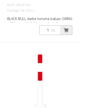
MOR-199.28.165
Package: Stk. (1Pc.)
BLACK BULL darbe koruma babası SWING
çelikten, sıcak daldırma galvanizli ve sarı
kaplamalı, siyah halkalı, dübel için, esnek,
Pc.
159/665 mm, et kalınlığı: 4,5 mm, taban
plakası (yuvarlak): 270/10 mm Akıllı darbe
koruma bariyeri: Elastik poliüretan
tampon ile birlikte, dahili çelik spiral yay
oluşan darbe kuvvetlerini emer (aşamalı
kuvvet emilimi). Babanın ve aracın (forklift,
kamyon) hasar görmesini en aza indirir.
Mantar bariyer maks. 25°'ye kadar eğilir
ve otomatik olarak başlangıç konumuna
geri döner. S BLACK BULL darbe korumalı
mantar bariyerinin özellikleri SWING
Bariyer kaliteli çelikten yapılmıştır, 159 mm
Ø, et kalınlığı 4,5 mm Esnektir Taban
plakası 270 mm Ø x 10 mm Yüzey işlemi:
Sadece kaplamalı (iç mekan kullanımı)
veya sıcak daldırma galvanizli ve kaplamalı