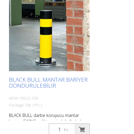
çelikten yapılmış son derece esnek bir
bariyerdir. Çarpışma hasarını etkili bir
şekilde önler, envanteri, trafik yollarını ve
çalışma alanlarını güvence altına alır.
Darbe koruma babaları makineleri,
direkleri, destekleri, sütunları, rafları,
(silindir) kapıları, yükleme rampalarını vb.
korur. Yüzey işleme : Sıcak daldırma
galvanizli ve kaplamalı
BLACK BULL MANTAR BARIYER
DÖNDÜRÜLEBILIR
MOR-199.22.128
Package: Stk. (1Pc.)
BLACK BULL darbe koruyucu mantar
bariyer SWING çelikten, siyah halkalarla
sarı kaplamalı, siyah kapaklı, 6 bilyalı
Pc.
rulmanlı döner taban plakası, dübelleme,