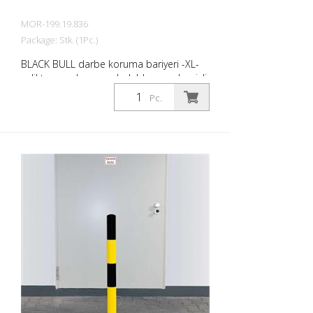
MOR-199.19.836
Package: Stk. (1Pc.)
BLACK BULL darbe koruma bariyeri -XL-
çelikten yapılmış, sıcak daldırma galvanizli
ve siyah/sarı kaplamalı, betona
Pc.
yerleştirmek için Duvar kalınlığı: 4,5 mm
Çap: 194 mm Toplam yükseklik: 1600 mm
Zemin üstü: 1200 mm The BLACK BULL
darbe koruma bariyeri kaliteli çelikten
yapılmış son derece esnek bir bariyerdir.
Çarpışma hasarını etkili bir şekilde önler,
envanteri, trafik yollarını ve çalışma
alanlarını güvence altına alır. Darbe
koruma babaları makineleri, direkleri,
destekleri, sütunları, rafları, (silindir)
kapıları, yükleme rampalarını vb. korur.
Yüzey işleme : Sıcak daldırma galvanizli ve
kaplamalı Çok ağır yükler için. Kritik
uygulama alanları için önerilir: Kamyon ve
forklift trafiği, araba yolları, bina köşeleri.