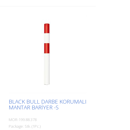
mm, 250x250x15 mm taban plakası ile
dübellenmek için. The BLACK BULL darbe
koruma bariyeri kaliteli çelikten yapılmış
son derece esnek bir bariyerdir. Çarpışma
hasarını etkili bir şekilde önler, envanteri,
trafik yollarını ve çalışma alanlarını
güvence altına alır. Darbe koruma
babaları makineleri, direkleri, destekleri,
sütunları, rafları, (silindir) kapıları, yükleme
rampalarını vb. korur. Yüzey işleme : Sıcak
daldırma galvanizli ve kaplamalı Ağır yükler
için. Kritik uygulama alanları için önerilir:
Kamyon ve forklift trafiği, araba yolları,
bina köşeleri.
BLACK BULL DARBE KORUMALI
MANTAR BARIYER -S
MOR-199.88.378
Package: Stk. (1Pc.)