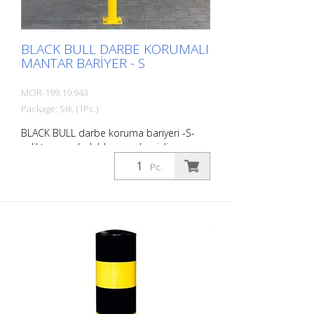
BLACK BULL DARBE KORUMALI
MANTAR BARIYER - S
MOR-199.19.943
Package: Stk. (1Pc.)
BLACK BULL darbe koruma bariyeri -S-
çelikten, sıcak daldırma galvanizli ve
siyah/sarı kaplamalı, dübel için, 90/1200
Pc.
mm, et kalınlığı 3,6 mm. The BLACK BULL
darbe koruma bariyeri kaliteli çelikten
yapılmış son derece esnek bir bariyerdir.
Çarpışma hasarını etkili bir şekilde önler,
envanteri, trafik yollarını ve çalışma
alanlarını güvence altına alır. Darbe
koruma babaları makineleri, direkleri,
destekleri, kolonları, rafları, (silindir)
kapıları, yükleme rampalarını vb. korur.
Yüzey işleme : Sıcak daldırma galvanizli ve