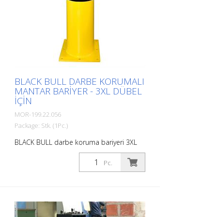
kaplamalı Orta ila ağır yükler için. Alanın
sınırlı olduğu yerlerde önerilir. Dübel için
darbe koruma bariyeri S, esnek bir PU yay
elemanı ile de donatılabilir. <p
BLACK BULL DARBE KORUMALI
MANTAR BARIYER - 3XL DÜBEL
IÇIN
MOR-199.22.056
Package: Stk. (1Pc.)
BLACK BULL darbe koruma bariyeri 3XL
çelikten, gevşek alüminyum kapaklı, sıcak
daldırma galvanizli ve sarı-siyah kaplamalı,
Pc.
dübelleme için Çap: 323 mm Duvar
kalınlığı: 6,3 mm Yükseklik: 1200 mm
Taban plakası: 450 x 450 x 15 mm her biri
20 mm'lik 8 matkap deliği dahil The
BLACK BULL darbe koruma bariyeri kaliteli