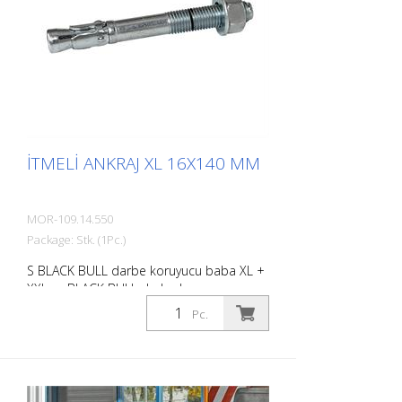
İTMELI ANKRAJ XL 16X140 MM
MOR-109.14.550
Package: Stk. (1Pc.)
S BLACK BULL darbe koruyucu baba XL +
XXL ve BLACK BULL darbe koruyucu
braket XL için 16/140 mm delikli dübel.
Pc.
Beton zeminlerde direkleri, darbe
korumasını vb. sabitlemek için delikli
dübel .