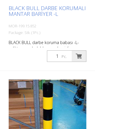
BLACK BULL DARBE KORUMALI
MANTAR BARIYER -L
MOR-199.15.852
Package: Stk. (1Pc.)
BLACK BULL darbe koruma babası -L-
çelikten, sıcak daldırma galvanizli ve
siyah/sarı kaplamalı, betona yerleştirmek
Pc.
için, 159/1600 mm, et kalınlığı: 4,5 mm The
BLACK BULL darbe koruma babası kaliteli
çelikten yapılmış son derece dayanıklı bir
babadır. Çarpışma hasarını etkili bir
şekilde önler, envanteri, trafik yollarını ve
çalışma alanlarını güvence altına alır.
Darbe koruma babaları makineleri,
direkleri, destekleri, sütunları, rafları,
(silindir) kapıları, yükleme rampalarını vb.
korur. Yüzey işleme : Sıcak daldırma
galvanizli ve kaplamalı Ağır yükler için. Kritik
uygulama alanları için önerilir: Kamyon ve
forklift trafiği, araba yolları, bina köşeleri.