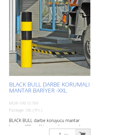
BLACK BULL DARBE KORUMALI
MANTAR BARIYER -XXL
MOR-199.13.769
Package: Stk. (1Pc.)
BLACK BULL darbe koruyucu mantar
bariyer -XXL- çelikten yapılmış, gevşek
kapaklı, sıcak daldırma galvanizli ve