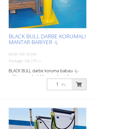
BLACK BULL DARBE KORUMALI
MANTAR BARIYER -L
MOR-199.16.549
Package: Stk. (1Pc.)
BLACK BULL darbe koruma babası -L-
çelikten, sıcak daldırma galvanizli ve
siyah/sarı kaplamalı, dübel için, 159/1200
Pc.
mm, et kalınlığı: 4,5 mm. The BLACK BULL
darbe koruma bariyeri kaliteli çelikten
yapılmış son derece esnek bir bariyerdir.
Çarpışma hasarını etkili bir şekilde önler,
envanteri, trafik yollarını ve çalışma
alanlarını güvence altına alır. Darbe
koruma babaları makineleri, direkleri,
destekleri, sütunları, rafları, (silindir)