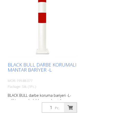
şekilde önler, envanteri, trafik yollarını ve
çalışma alanlarını güvence altına alır.
Darbe koruma babaları makineleri,
direkleri, destekleri, sütunları, rafları,
(silindir) kapıları, yükleme rampalarını vb.
korur. Yüzey işleme : Sıcak daldırma
galvanizli ve kaplamalı Ağır yükler için. Kritik
uygulama alanları için önerilir: Kamyon ve
forklift trafiği, araba yolları, bina köşeleri.
BLACK BULL DARBE KORUMALI
MANTAR BARIYER -L
MOR-199.88.077
Package: Stk. (1Pc.)
BLACK BULL darbe koruma bariyeri -L-
çelikten, sıcak daldırma galvanizli ve
KIRMIZI/BEYAZ kaplamalı, çap: 159 mm,
Pc.
toplam yükseklik: 1200 mm, et kalınlığı: 4,5