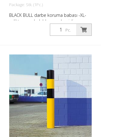
Package: Stk. (1Pc.)
BLACK BULL darbe koruma babası -XL-
çelikten, sıcak daldırma galvanizli ve
siyah/sarı kaplamalı, dübel için, 194/1200
Pc.
mm, et kalınlığı: 4,5 mm. The BLACK BULL
darbe koruma bariyeri kaliteli çelikten
yapılmış son derece esnek bir bariyerdir.
Çarpışma hasarını etkili bir şekilde önler,
envanteri, trafik yollarını ve çalışma
alanlarını güvence altına alır. Darbe
koruma babaları makineleri, direkleri,
destekleri, sütunları, rafları, (silindir)
kapıları, yükleme rampalarını vb. korur.
Yüzey işleme : Sıcak daldırma galvanizli ve
kaplamalı Çok ağır yükler için. Kritik
uygulama alanları için önerilir: Kamyon ve
forklift trafiği, araba yolları, bina köşeleri.