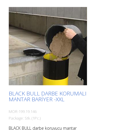
derece esnek bir bariyerdir. Çarpışma
hasarını etkili bir şekilde önler, envanteri,
trafik yollarını ve çalışma alanlarını
güvence altına alır. Darbe koruma
babaları makineleri, direkleri, destekleri,
sütunları, rafları, (silindir) kapıları, yükleme
rampalarını vb. korur. Yüzey işleme : Sıcak
daldırma galvanizli ve kaplamalı Orta ila
ağır yükler için. Alanın sınırlı olduğu
yerlerde önerilir.
BLACK BULL DARBE KORUMALI
MANTAR BARIYER -XXL
MOR-199.19.146
Package: Stk. (1Pc.)
BLACK BULL darbe koruyucu mantar