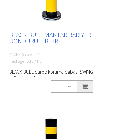
BLACK BULL MANTAR BARIYER
DÖNDÜRÜLEBILIR
MOR-199.25.417
Package: Stk. (1Pc.)
BLACK BULL darbe koruma babası SWING
çelikten, siyah halkalarla sarı kaplamalı,
siyah kapaklı, 6 bilyalı rulmanlı döner
Pc.
taban plakası, dübel için, esnek ve
döndürülebilir Duvar kalınlığı: 4,5 mm Çap:
159 mm Toplam yükseklik: 1000 mm
Teknik olarak akma darbe koruma babası
SWING 'e dayanmaktadır. Altı gömülü
bilyalı rulmana sahip sağlam bir çelik
taban plakası sayesinde ek olarak
döndürülebilir. Bu, kuvvetleri iki kez emer: