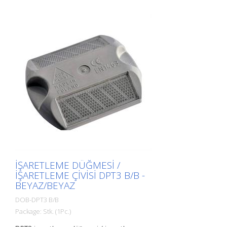
İŞARETLEME DÜĞMESI /
IŞARETLEME ÇIVISI DPT3 B/B -
BEYAZ/BEYAZ
DOB-DPT3 B/B
Package: Stk. (1Pc.)