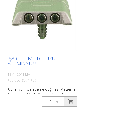
İŞARETLEME TOPUZU
ALÜMINYUM
TEM-12011-MA
Package: Stk. (1Pc.)
Alüminyum işaretleme düğmesi Malzeme
Alüminyum Ağırlık: 0.375 kg Yerleştirme için
şaft ile ø 20 mm L 50 mm Otoparkların
Pc.
veya park yerlerinin kolay sınırlandırılması
için.