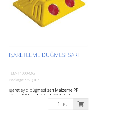
İŞARETLEME DÜĞMESI SARI
TEM-14000-MG
Package: Stk. (1Pc.)
İşaretleyici düğmesi sarı Malzeme PP
Ağırlık: 0,20 kg 4 vida deliği Sabitleme
malzemesi olmadan Otoparkların veya
Pc.
park yerlerinin kolayca sınırlandırılması
için.