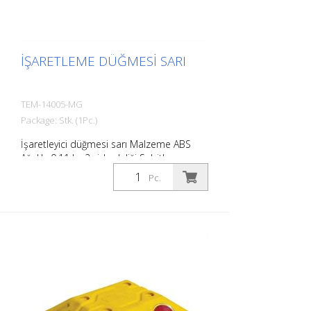
İŞARETLEME DÜĞMESI SARI
TEM-14005-MG
Package: Stk. (1Pc.)
İşaretleyici düğmesi sarı Malzeme ABS
Ağırlık: 0,11 kg 2 vida deliği Sabitleme
malzemesi olmadan Otoparkların veya
Pc.
park yerlerinin kolayca sınırlandırılması
için.