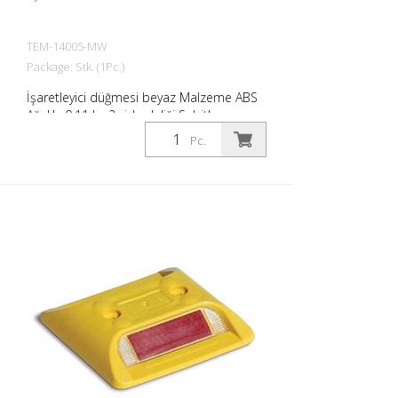
TEM-14005-MW
Package: Stk. (1Pc.)
İşaretleyici düğmesi beyaz Malzeme ABS
Ağırlık: 0,11 kg 2 vida deliği Sabitleme
malzemesi olmadan Otoparkların veya
Pc.
park yerlerinin kolayca sınırlandırılması
için.