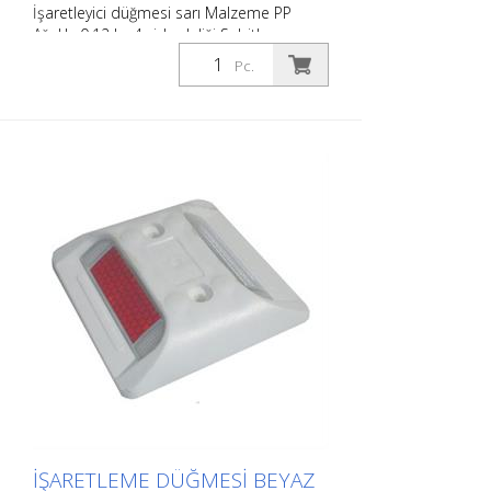
İşaretleyici düğmesi sarı Malzeme PP
Ağırlık: 0,12 kg 4 vida deliği Sabitleme
malzemesi olmadan Otoparkların veya
Pc.
park yerlerinin kolayca sınırlandırılması
için.
İŞARETLEME DÜĞMESI BEYAZ