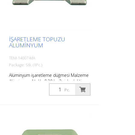
İŞARETLEME TOPUZU
ALÜMINYUM
TEM-14007-MA
Package: Stk. (1Pc.)
Alüminyum işaretleme düğmesi Malzeme
Alüminyum Ağırlık: 0,30 kg 2 vida deliği
Sabitleme malzemesi olmadan
Pc.
Otoparkların veya park yerlerinin kolayca
sınırlandırılması için.