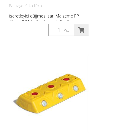
Package: Stk. (1Pc.)
İşaretleyici düğmesi sarı Malzeme PP
Ağırlık: 0,21 kg 2 vida deliği Sabitleme
malzemesi olmadan Otoparkların veya
Pc.
park yerlerinin kolayca sınırlandırılması
için.