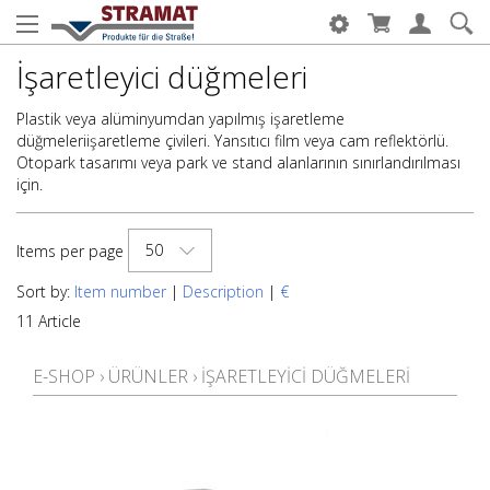
İşaretleyici düğmeleri
Plastik veya alüminyumdan yapılmış işaretleme
düğmeleriişaretleme çivileri. Yansıtıcı film veya cam reflektörlü.
Otopark tasarımı veya park ve stand alanlarının sınırlandırılması
için.
50
Items per page
Sort by:
Item number
|
Description
|
€
11 Article
E-SHOP
›
ÜRÜNLER
›
İŞARETLEYICI DÜĞMELERI