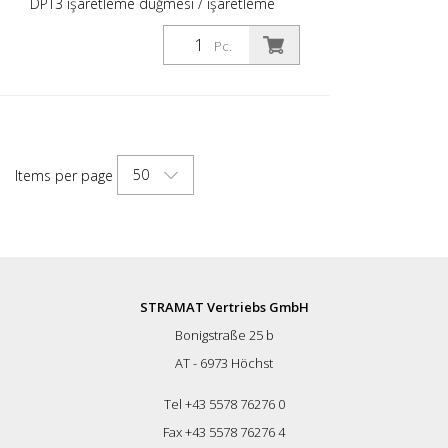
DPT3 işaretleme düğmesi / işaretleme
çivisi Beyaz/beyaz reflektörlü beyaz taban
gövdesi - DPT3 işaretleme düğmesi yatay
Pc.
yol işaretlemesi için kullanılır - Özellikle
geceleri ve yağmurda yol kenarlarının
daha iyi görünmesini sağlar - Bitüm veya
poliüretan yapıştırıcı ile yol yüzeyine
yapıştırılır - Ürün, yüksek mekanik
mukavemet ile üretilen plastikten
50
Items per page
yapılmıştır - Retroreflektör maksimum
işlevsellik ve dayanıklılık için tasarlanmıştır.
İki ayrı parçadan oluşurlar, bu da bir
tarafın hasar görmesinin diğer tarafın
işlevini bozmaması avantajını sağlar -
Ürünün yapısı reflektörlerin aşınmasını
azaltır - Işık yansıması, 0,2 derecelik bir
STRAMAT Vertriebs GmbH
gözlem açısında ve +/- 5 derecelik bir
Bonigstraße 25 b
ölçüm geometrisinde 450 mCd/Lux'a
kadar çıkmaktadır. Bu, bu tür ürünler için
AT - 6973 Höchst
en yüksek ışık yansıtma sınıfını sağlar -
İşaretleme düğmesinin güçlü bir şekilde
Tel +43 5578 76276 0
pürüzlendirilmiş alt tarafı, maksimum
Fax +43 5578 76276 4
yapıştırma kuvvetini garanti eder -