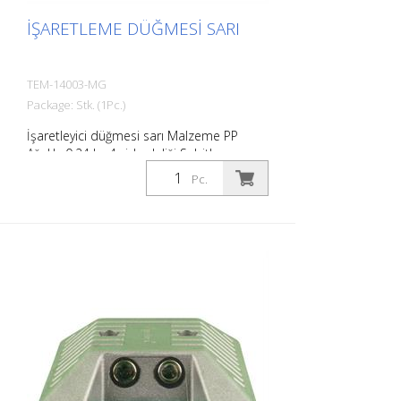
İŞARETLEME DÜĞMESI SARI
TEM-14003-MG
Package: Stk. (1Pc.)
İşaretleyici düğmesi sarı Malzeme PP
Ağırlık: 0,24 kg 4 vida deliği Sabitleme
malzemesi olmadan Otoparkların veya
Pc.
park yerlerinin kolayca sınırlandırılması
için.