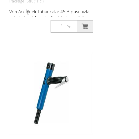
Package: Stk. (1Pc.)
Von Arx İğneli Tabancalar 45 B pası hızla
giderir, temizler, cürufu giderir ve pürüzleri
giderir. Esasen, pürüzlü yüzeyleri
Pc.
düzeltirler. İğneler serbestçe hareket
ettiğinden, çıkıntılar da dahil olmak üzere
her yüzeye uyum sağlarlar. Her iş için bir
Von Arx iğne tabancası vardır.
Gerektiğinde 2, 3 veya 4 mm iğneler ile
kullanılabilir. Ağırlık: 6,8 kg (10,6 lbs) Hava
tüketimi: 158 L/dak (5,6 cfm) İğneler ø
3mm: 49 adet Hava basıncı: maks. 7 bar
(100 psi) Bağlantı: G 3/8 Gürültü seviyesi:
101 dB (A)