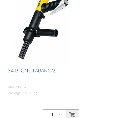
Ağırlık: 2,0 kg (4,4 lbs) Dara: 2,5 kg (5,5 lbs)
Hava tüketimi: 100 L/dak (3,5 cfm) İğneler
ø 3mm: 19 adet Hava basıncı: maks. 7
bar (100 psi) Bağlantı: G 3/8 '' Gürültü
seviyesi: 101 dB (A)
34 B İĞNE TABANCASI
ARX-700364
Package: Stk. (1Pc.)
Pc.