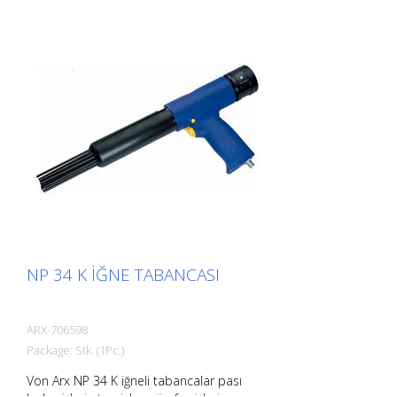
Von Arx iğne tabancası vardır.
Gerektiğinde 2, 3 veya 4 mm iğneler ile
kullanılabilir. Ağırlık: 3,2 kg (7,0 lbs) Hava
tüketimi: 125 L/dak (4,4 cfm) İğneler ø
3mm: 28 adet Hava basıncı: maks. 7 bar
(100 psi) Bağlantı: G 3/8 '' Gürültü seviyesi:
109 dB (A)
NP 34 K İĞNE TABANCASI
ARX-706598
Package: Stk. (1Pc.)
Von Arx NP 34 K iğneli tabancalar pası