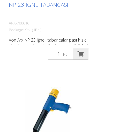
NP 23 İĞNE TABANCASI
ARX-700616
Package: Stk. (1Pc.)
Von Arx NP 23 iğneli tabancalar pası hızla
giderir, temizler, cürufu giderir ve pürüzleri
giderir. Esasen, pürüzlü yüzeyleri
Pc.
düzeltirler. İğneler serbestçe hareket
ettiğinden, çıkıntılar da dahil olmak üzere
her yüzeye uyum sağlarlar. Her iş için bir
Von Arx iğne tabancası vardır.
Gerektiğinde 2, 3 veya 4 mm iğneler ile
kullanılabilir. Ağırlık: 2,6 kg (5,7 lbs) Hava
tüketimi: 100 L/dak (3,5 cfm) İğneler ø
3mm: 19 adet Hava basıncı: maks. 7 bar
(100 psi) Bağlantı: G 3/8 '' Gürültü seviyesi:
109 dB (A)