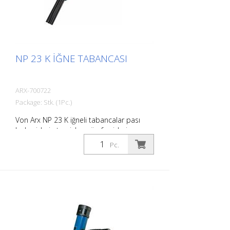
NP 23 K İĞNE TABANCASI
ARX-700722
Package: Stk. (1Pc.)
Von Arx NP 23 K iğneli tabancalar pası
hızla giderir, temizler, cürufu giderir ve
pürüzleri giderir. Esasen, pürüzlü yüzeyleri
Pc.
düzeltirler. İğneler serbestçe hareket
ettiğinden, çıkıntılar da dahil olmak üzere
her yüzeye uyum sağlarlar. Her iş için bir
Von Arx iğne tabancası vardır.
Gerektiğinde 2, 3 veya 4 mm iğneler ile
kullanılabilir. Ağırlık: 2,2 kg (4,9 lbs) Hava
tüketimi: 100 L/dak (3,5 cfm) İğneler ø
3mm: 19 adet Hava basıncı: maks. 7 bar