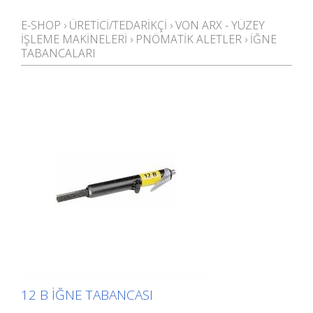
E-SHOP
›
ÜRETICI/TEDARIKÇI
›
VON ARX - YÜZEY
IŞLEME MAKINELERI
›
PNÖMATIK ALETLER
›
İĞNE
TABANCALARI
12 B İĞNE TABANCASI