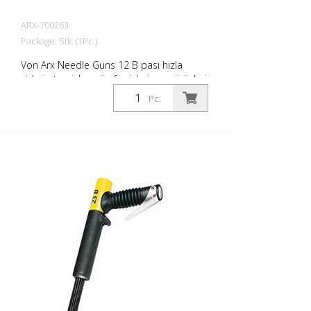
ARX-700263
Package: Stk. (1Pc.)
Von Arx Needle Guns 12 B pası hızla
giderir, temizler, cürufu giderir ve pürüzleri
giderir. Esasen, pürüzlü yüzeyleri
Pc.
düzeltirler. İğneler serbestçe hareket
ettiğinden, çıkıntılar da dahil olmak üzere
her yüzeye uyum sağlarlar. Her iş için bir
Von Arx iğne tabancası vardır.
Gerektiğinde 2, 3 veya 4 mm iğnelerle
kullanılabilir. Ağırlık: 1,3 kg (2,9 lbs) Hava
tüketimi: 96 L/dak (3,4 cfm) İğneler ø
3mm: 12 adet Hava basıncı: maks. 6 bar
(85 psi) Bağlantı: G 3/8 '' Gürültü seviyesi:
101 dB (A)