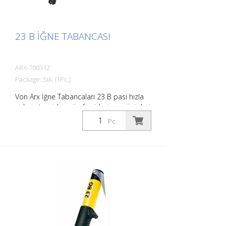
23 B İĞNE TABANCASI
ARX-700312
Package: Stk. (1Pc.)
Von Arx İğne Tabancaları 23 B pası hızla
giderir, temizler, cürufu giderir ve pürüzleri
giderir. Esasen, pürüzlü yüzeyleri
Pc.
düzeltirler. İğneler serbestçe hareket
ettiğinden, çıkıntılar da dahil olmak üzere
her yüzeye uyum sağlarlar. Her iş için bir
Von Arx iğne tabancası vardır.
Gerektiğinde 2, 3 veya 4 mm iğneler ile
kullanılabilir. Ağırlık: 2,2 kg (4,9 lbs) Hava
tüketimi: 100 L/dak (3,5 cfm) İğneler ø
3mm: 19 adet Hava basıncı: maks. 7 bar
(100 psi) Bağlantı: G 3/8 '' Gürültü seviyesi:
101 dB (A)