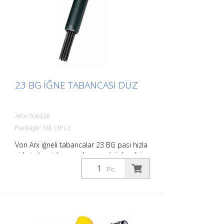
23 BG İĞNE TABANCASI DÜZ
ARX-700438
Package: Stk. (1Pc.)
Von Arx iğneli tabancalar 23 BG pası hızla
giderir, temizler, arındırır ve pürüzlendirir.
Esasen, pürüzlü yüzeyleri düzeltirler.
Pc.
İğneler serbestçe hareket ettiğinden,
çıkıntılar da dahil olmak üzere her yüzeye
uyum sağlarlar. Her uygulama için doğru
Von Arx iğne tabancası vardır.
Gerektiğinde 2, 3 veya 4 mm iğneler ile.