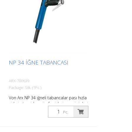
(100 psi) Bağlantı: G 1/4 '' Gürültü seviyesi:
109 dB (A)
NP 34 İĞNE TABANCASI
ARX-700639
Package: Stk. (1Pc.)
Von Arx NP 34 iğneli tabancalar pası hızla
giderir, temizler, cürufu giderir ve pürüzleri
giderir. Esasen, pürüzlü yüzeyleri
Pc.
düzeltirler. İğneler serbestçe hareket
ettiğinden, çıkıntılar da dahil olmak üzere
her yüzeye uyum sağlarlar. Her iş için bir