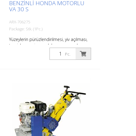
BENZINLI HONDA MOTORLU
VA 30 S
ARX-706275
Package: Stk. (1Pc.)
Yüzeylerin pürüzlendirilmesi, yiv açılması,
temizlenmesi veya dekoasyon yapılması
gereken her yerde VA 30 S doğru
Pc.
makinedir. Kademesiz derinlik ayarlama
cihazı, zemin koşullarına optimum
adaptasyon sağlar. Titreşim sönümleme
sistemi ve yüksek çalışma konforu, keyifli
ve verimli bir çalışma sağlar. VA 30 S'yi en
zorlu uygulamalar için bir yüzey hazırlama
makinesi haline getirir. Her uygulama için
uygun bıçak setleri mevcuttur. Ağırlık:
yaklaşık 140 - 180 kg (300 - 400 lbs)
Operasyon: Benzinli Honda Güç: 6.0 kW
Çalışma genişliği: 300 mm (12'') Duvara
olan mesafe: 90 mm (3,5'') Boyutlar: 1,355
x 555 x 1,090 mm (53 x 22 x 43'') Standart