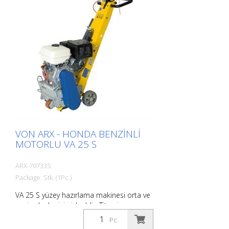
VON ARX - HONDA BENZINLI
MOTORLU VA 25 S
ARX-707335
Package: Stk. (1Pc.)
VA 25 S yüzey hazırlama makinesi orta ve
geniş alanlar için idealdir. Titreşim
sönümleme sistemi ve kademesiz derinlik
Pc.
ayar cihazı ile donatılmış olan VA 25 S,