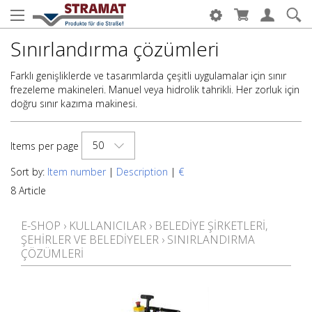
Sınırlandırma çözümleri
Farklı genişliklerde ve tasarımlarda çeşitli uygulamalar için sınır
frezeleme makineleri. Manuel veya hidrolik tahrikli. Her zorluk için
doğru sınır kazıma makinesi.
50
Items per page
Sort by:
Item number
|
Description
|
€
8 Article
E-SHOP
›
KULLANICILAR
›
BELEDIYE ŞIRKETLERI,
ŞEHIRLER VE BELEDIYELER
›
SINIRLANDIRMA
ÇÖZÜMLERI