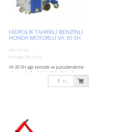
bağlantı parçaları: 8 taraflı panjurlar veya
sizin seçiminiz
HIDROLIK TAHRIKLI BENZINLI
HONDA MOTORLU VA 30 SH
ARX-707533
Package: Stk. (1Pc.)
VA 30 SH ağır temizlik ve pürüzlendirme
işleri için kullanılabilir. Hidrolik beslemesi
sayesinde manevra kabiliyeti yüksek ve
Pc.
kullanımı kolay bir makinedir. Büyük ölçekli
beton yenileme, beton bulamacının, kir
kabuklarının veya plastik kaplamaların
çıkarılmasının günlük işlerin bir parçası
olduğu her yerde kullanılır. Ayrıca
sınırlandırma çalışmalarında ve
havaalanlarında kauçuk yüzeyleri
kaldırırken de değerini kanıtlıyor. Her
uygulama için doğru bıçaklar mevcuttur.