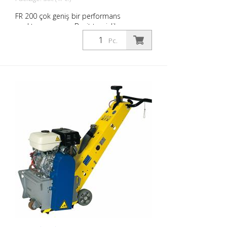
FR 200 çok geniş bir performans
spektrumu sunar. Basit temizlik
faaliyetlerinden yol işaretleme
Pc.
sektöründeki zorlu işaretleme
çalışmalarına kadar uzanır. Kompakt
boyutu ve kullanışlılığı sayesinde, iç ve dış
mekanlarda küçük ve orta ölçekli
alanlarda çok hassas çalışma sağlar.
Tambur farklı tipte lameller ile
donatılabilir. Tambur yaklaşık 2 dakika
içinde değiştirilebilir. Bu da FR 200'ü hızlı
ve çeşitli uygulamalar için ideal makine
haline getirir. Benzinli veya elektrikli
makine olarak mevcuttur. Yan freze bıçağı
ana tambur ile birlikte çalıştırılmamalıdır
(sadece 1,5 kW motor için geçerlidir).
İşaretleme şirketleri için bir işaretleme
yeke olarak çok kanıtlanmıştır. Çalışma
genişliği: 200 mm