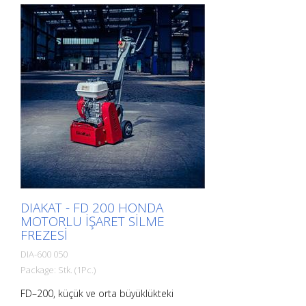
200 metre kaldırabilir. Borum®
LineEraser kompakttır ve manevra
yapması kolaydır. Çift kayış, üç bıçakla
donatılmış kesici kafayı tahrik eder. - İnce
katmanları (örneğin soğuk boya işaretleri)
kaldırmak için 48 pimli karbür bıçağı
kullanın. - Daha kalın katmanları (örn.
termoplastik) kaldırmak için 24 pimli
karbür bıçağı kullanın. Çalışma genişliği: 25
cm'ye (10 inç) kadar Motor: Briggs &
Stratton, 13,5 hp (10 Kw). 3 x 24 pimli
karbür bıçaklı kafa içerir
DIAKAT - FD 200 HONDA
MOTORLU IŞARET SILME
FREZESI
DIA-600 050
Package: Stk. (1Pc.)
FD–200, küçük ve orta büyüklükteki