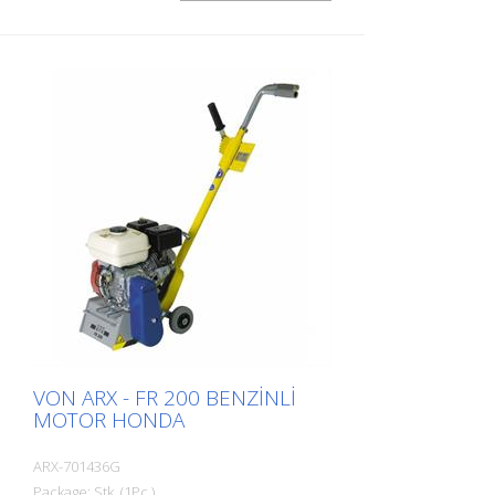
maksimum çalışma konforu ve
maksimum çalışma performansı sunar.
Her zorluk için doğru diskler mevcuttur. VA
25 S benzinli veya elektrikli makine olarak
mevcuttur. Markalama şirketleri için sınır
kazıma makinesi olarak kendini çok iyi
kanıtlamıştır. Çalışma genişliği: 250 mm
Ağırlık: yaklaşık 95 - 105 kg (210 - 230 lbs)
Operasyon: Benzinli Honda Güç: 6 kW
Çalışma genişliği: 250 mm (10'') Duvara
olan mesafe: 67 mm (2,6'') Boyutlar: 950 x
455 x 1165 mm (37 x 18 x 46'') Standart
bağlantı: altıgen çıtalar
VON ARX - FR 200 BENZINLI
MOTOR HONDA
ARX-701436G
Package: Stk. (1Pc.)