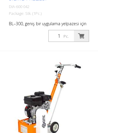
mm Maksimum Kesme Derinliği: 1 - 5 mm
DIA-600 042
Package: Stk. (1Pc.)
BL–300, geniş bir uygulama yelpazesi için
geliştirilmiş tek diskli bir zımpara
makinesidir. Geniş bir alet yelpazesi ve
Pc.
basit bir hızlı değiştirme sistemi
sayesinde, yatay yüzeylerin çoğu sorunsuz
bir şekilde zımparalanabilir. Zımpara
makinesi, iki farklı alet devri seçeneği
sunar. 900 dev/dk’lık düşük devir, yatay
izlerin giderilmesi için tasarlanmıştır. 1.350
dev/dk’lık yüksek devir ise elmas aletlerle
zımparalama için tasarlanmıştır. Özellikler:
- Basit ancak sağlam yapı, uzun süreli ve
arızasız çalışmayı garanti eder - Geniş alet
yelpazesi sayesinde yüksek çok yönlülük -
Kolay kullanım ve ayar - Taşıma konumu
sayesinde kolay taşıma ve depolama -
Daha fazla kullanım konforu için yüksekliği
ayarlanabilir gidon - Vidaya gerek
kalmadan çeşitli aletlerin kolayca