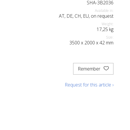
SHA-3B2036
Available in:
AT, DE, CH, EU, on request
Weight:
17,25
kg
Size:
3500
x
2000
x
42
mm
Remember
Request for this article ›