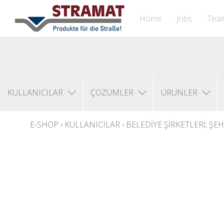
Home
Jobs
Tea
KULLANICILAR
ÇÖZÜMLER
ÜRÜNLER
E-SHOP
›
KULLANICILAR
›
BELEDIYE ŞIRKETLERI, ŞE