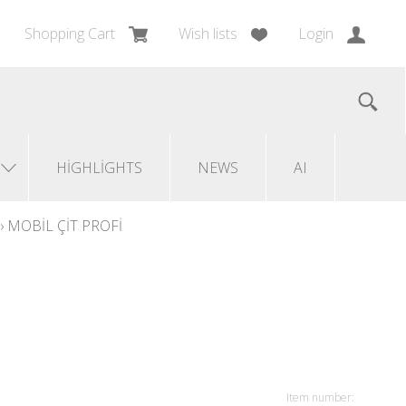
Shopping Cart
Wish lists
Login
HIGHLIGHTS
NEWS
AI
›
MOBIL ÇIT PROFI
Item number: