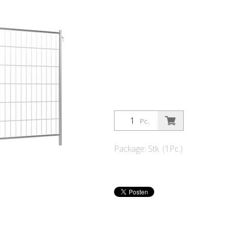
Pc.
Package: Stk. (1Pc.)