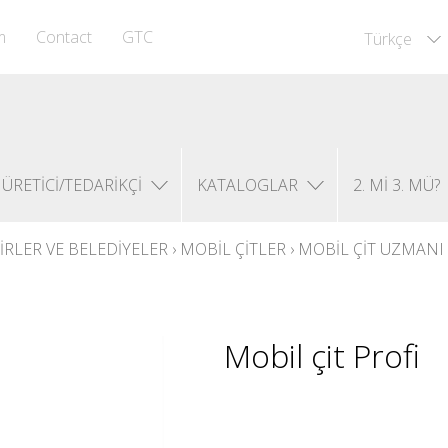
m
Contact
GTC
Türkçe
ÜRETICI/TEDARIKÇI
KATALOGLAR
2. MI 3. MÜ?
HIRLER VE BELEDIYELER
›
MOBIL ÇITLER
›
MOBIL ÇIT UZMANI
Mobil çit Profi