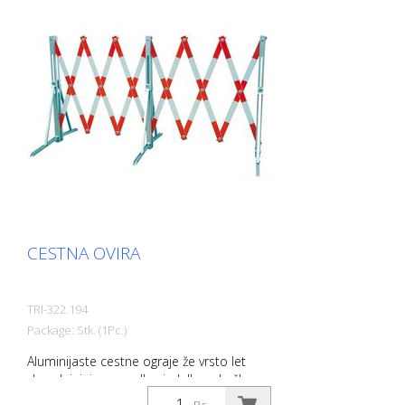
skladiščenjem pa zavzamejo malo
prostora. Prednosti: - Idealne za delo v
jaških - Pri skladiščenju in prevozu varčuje
s prostorom - Enostavno rokovanje.
Opremljene z odsevno folijo R2 - Na voljo
v dveh različnih velikostih (120 cm x 120
cm in 120 cm x 180 cm)
CESTNA OVIRA
TRI-322.194
Package: Stk. (1Pc.)
Aluminijaste cestne ograje že vrsto let
dopolnjujejo ponudbo izdelkov družbe
Triopan AG. Vse aluminijaste škarjaste