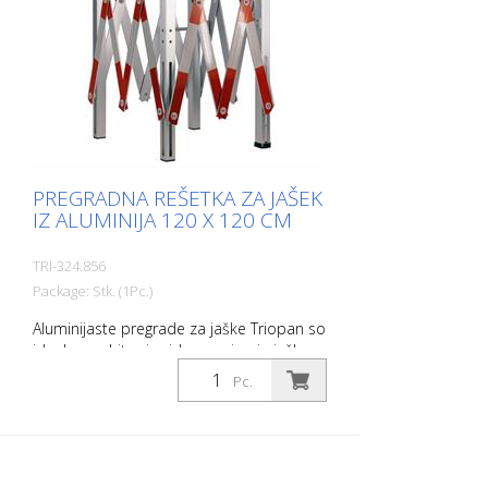
PREGRADNA REŠETKA ZA JAŠEK
IZ ALUMINIJA 120 X 120 CM
TRI-324.856
Package: Stk. (1Pc.)
Aluminijaste pregrade za jaške Triopan so
idealne za hitro in vidno zapiranje jaškov
ali podobnih del. Nova zaporna mreža za
Pc.
jaške je na voljo v dveh različicah in je
opremljena s folijo R2. Zahvaljujoč
preizkušeni tehnologiji škarjaste mreže so
pregrade za jaške Triopan enostavne za
rokovanje, med prevozom in