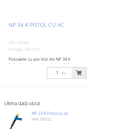
NP 34 K PISTOL CU AC
ARX-706598
Package: Stk. (1Pc.)
Pistoalele cu ace Von Arx NP 34 K
îndepărtează rapid rugina, curăță,
desprăfuiesc și degresează. În esență,
Pc.
acestea netezesc suprafețele inegale.
Deoarece acele se mișcă liber, se
adaptează la orice suprafață, inclusiv la
proeminențe. Există un pistol cu ace Von
Arx pentru fiecare lucrare. Disponibil cu
Ultima dată văzut
ace de 2, 3 sau 4 mm, după cum doriți.
Greutate: 3,0 kg (6,6 lbs) Consumul de aer:
NP 23 K Pistol cu ac
125 L/min. (4,4 cfm) Ace ø 3 mm: 28 buc.
ARX-700722
Presiunea aerului: 100 psi (7 bar) max.
Conexiune: G 1/4 '' Nivelul de zgomot: 109