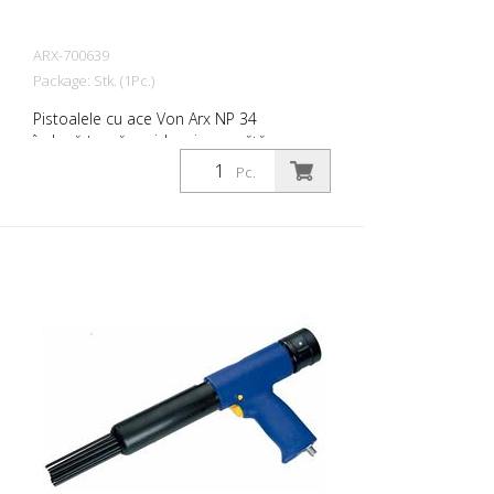
ARX-700639
Package: Stk. (1Pc.)
Pistoalele cu ace Von Arx NP 34
îndepărtează rapid rugina, curăță,
desprăfuiesc și degresează. În esență,
Pc.
acestea netezesc suprafețele inegale.
Deoarece acele se mișcă liber, se
adaptează la orice suprafață, inclusiv la
proeminențe. Există un pistol cu ace Von
Arx pentru fiecare lucrare. Disponibil cu
ace de 2, 3 sau 4 mm, după cum doriți.
Greutate: 3,2 kg (7,0 lbs) Consumul de aer:
125 L/min. (4,4 cfm) Ace ø 3 mm: 28 buc.
Presiunea aerului: 100 psi (7 bar) max.
Conexiune: G 3/8 '' Nivelul de zgomot: 109
dB (A)