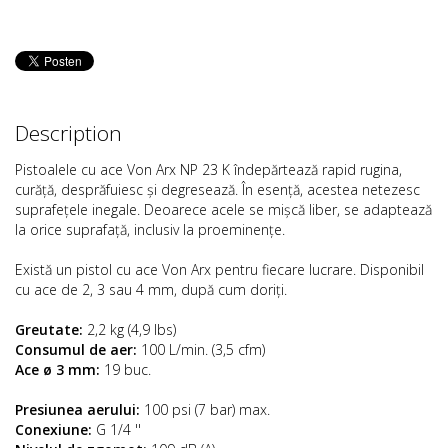
Description
Pistoalele cu ace Von Arx NP 23 K îndepărtează rapid rugina,
curăță, desprăfuiesc și degresează. În esență, acestea netezesc
suprafețele inegale. Deoarece acele se mișcă liber, se adaptează
la orice suprafață, inclusiv la proeminențe.
Există un pistol cu ace Von Arx pentru fiecare lucrare. Disponibil
cu ace de 2, 3 sau 4 mm, după cum doriți.
Greutate:
2,2 kg (4,9 lbs)
Consumul de aer:
100 L/min. (3,5 cfm)
Ace ø 3 mm:
19 buc.
Presiunea aerului:
100 psi (7 bar) max.
Conexiune:
G 1/4 ''