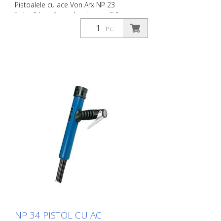
Pistoalele cu ace Von Arx NP 23
îndepărtează rapid rugina, curăță,
desprăfuiesc și degresează. În esență,
Pc.
acestea netezesc suprafețele inegale.
Deoarece acele se mișcă liber, se
adaptează la orice suprafață, inclusiv la
proeminențe. Există un pistol cu ace Von
Arx pentru fiecare lucrare. Disponibil cu
ace de 2, 3 sau 4 mm, după cum doriți.
Greutate: 2,6 kg (5,7 lbs) Consumul de aer:
100 L/min. (3,5 cfm) Ace ø 3 mm: 19 buc.
Presiunea aerului: 100 psi (7 bar) max.
Conexiune: G 3/8 '' Nivelul de zgomot: 109
dB (A)
NP 34 PISTOL CU AC