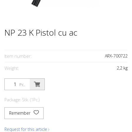
NP 23 K Pistol cu ac
Item number:
ARX-700722
Weight:
2,2
kg
Pc.
Package: Stk. (1Pc.)
Remember
Request for this article ›