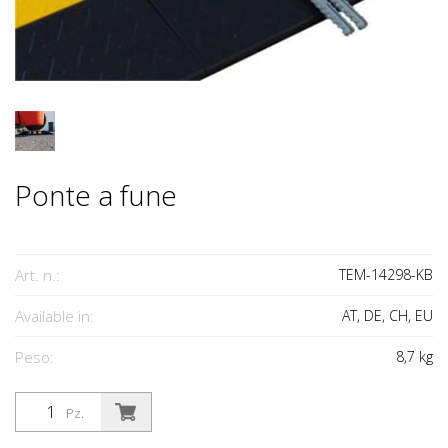
Ponte a fune
Art. n.:
TEM-14298-KB
Available in:
AT, DE, CH, EU
Peso:
8,7
kg
Pz.