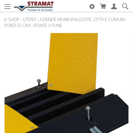
E-SHOP
›
UTENTI
›
AZIENDE MUNICIPALIZZATE, CITTÀ E COMUNI
›
PONTI DI CAVI
›
PONTE A FUNE