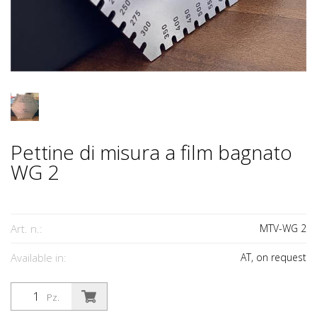
Pettine di misura a film bagnato
WG 2
Art. n.:
MTV-WG 2
Available in:
AT, on request
Pz.