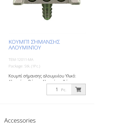
ΚΟΥΜΠΊ ΣΉΜΑΝΣΗΣ
ΑΛΟΥΜΙΝΊΟΥ
TEM-12011-MA
Package: Stk. (1Pc.)
Κουμπί σήμανσης αλουμινίου Υλικό:
Αλουμίνιο Βάρος: Αλουμίνιο: βάρος:
0,375 kg Με άξονα για εισαγωγή ø 20 mm
Pc.
L 50 mm Για εύκολη οριοθέτηση χώρων
στάθμευσης ή χώρων στάθμευσης.
Accessories