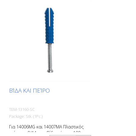
ΒΊΔΑ ΚΑΙ ΠΕΊΡΟ
TEM-13160-SC
Package: Stk. (1Pc.)
Για 14006MG και 14007MA Πλαστικός
πείρος ø 8/14 mm Βίδα μήκους 100 mm