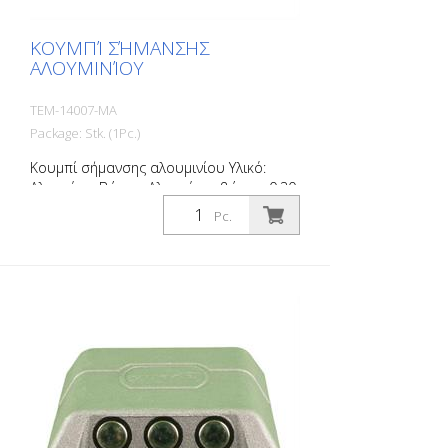
ΚΟΥΜΠΊ ΣΉΜΑΝΣΗΣ
ΑΛΟΥΜΙΝΊΟΥ
TEM-14007-MA
Package: Stk. (1Pc.)
Κουμπί σήμανσης αλουμινίου Υλικό:
Αλουμίνιο Βάρος: Αλουμίνιο: βάρος: 0,30
kg 2 οπές για βίδες Χωρίς υλικό
Pc.
στερέωσης Για εύκολη οριοθέτηση
χώρων στάθμευσης ή χώρων
στάθμευσης.