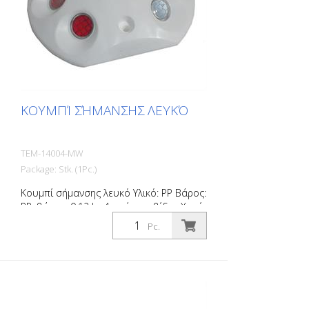
ΚΟΥΜΠΊ ΣΉΜΑΝΣΗΣ ΛΕΥΚΌ
TEM-14004-MW
Package: Stk. (1Pc.)
Κουμπί σήμανσης λευκό Υλικό: PP Βάρος:
PP: βάρος: 0,12 kg 4 οπές για βίδες Χωρίς
υλικό στερέωσης Για εύκολη οριοθέτηση
Pc.
χώρων στάθμευσης ή χώρων
στάθμευσης.