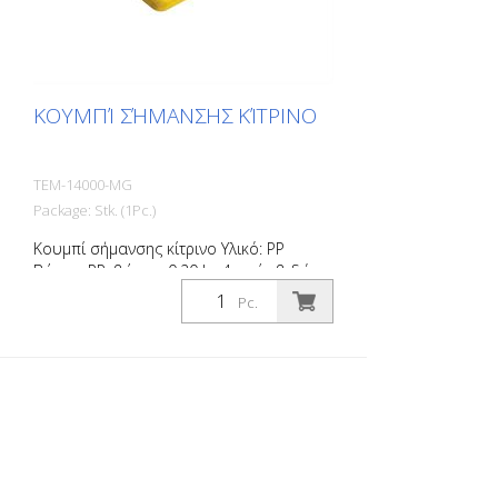
ΚΟΥΜΠΊ ΣΉΜΑΝΣΗΣ ΚΊΤΡΙΝΟ
TEM-14000-MG
Package: Stk. (1Pc.)
Κουμπί σήμανσης κίτρινο Υλικό: PP
Βάρος: PP: βάρος: 0,20 kg 4 οπές βιδών
Χωρίς υλικό στερέωσης Για εύκολη
Pc.
οριοθέτηση χώρων στάθμευσης ή χώρων
στάθμευσης.