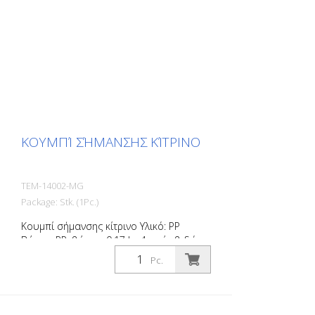
ΚΟΥΜΠΊ ΣΉΜΑΝΣΗΣ ΚΊΤΡΙΝΟ
TEM-14002-MG
Package: Stk. (1Pc.)
Κουμπί σήμανσης κίτρινο Υλικό: PP
Βάρος: PP: βάρος: 0,17 kg 4 οπές βιδών
Χωρίς υλικό στερέωσης Για εύκολη
Pc.
οριοθέτηση χώρων στάθμευσης ή χώρων
στάθμευσης.