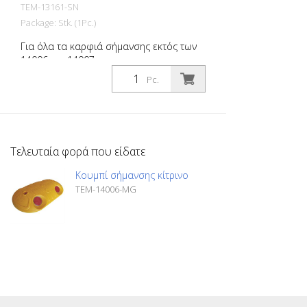
TEM-13161-SN
Package: Stk. (1Pc.)
Για όλα τα καρφιά σήμανσης εκτός των
14006 και 14007
Pc.
Τελευταία φορά που είδατε
Κουμπί σήμανσης κίτρινο
TEM-14006-MG