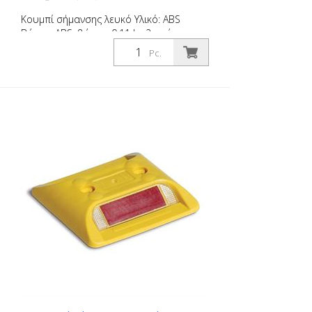
Κουμπί σήμανσης λευκό Υλικό: ΑΒS
Βάρος: ABS: βάρος: 0,11 kg 2 οπές για
βίδες Χωρίς υλικό στερέωσης Για εύκολη
Pc.
οριοθέτηση χώρων στάθμευσης ή χώρων
στάθμευσης.