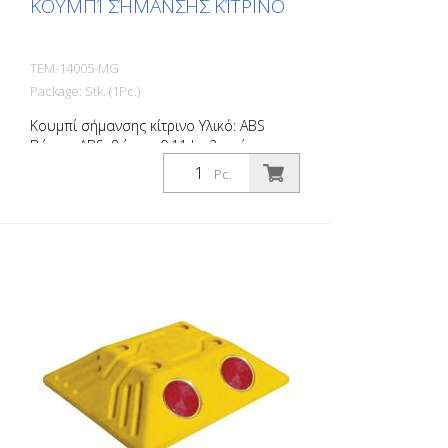
ΚΟΥΜΠΊ ΣΉΜΑΝΣΗΣ ΚΊΤΡΙΝΟ
TEM-14005-MG
Package: Stk. (1Pc.)
Κουμπί σήμανσης κίτρινο Υλικό: ΑΒS
Βάρος: ABS: βάρος: 0,11 kg 2 οπές για
βίδες Χωρίς υλικό στερέωσης Για εύκολη
Pc.
οριοθέτηση χώρων στάθμευσης ή χώρων
στάθμευσης.