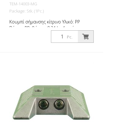
TEM-14003-MG
Package: Stk. (1Pc.)
Κουμπί σήμανσης κίτρινο Υλικό: PP
Βάρος: PP: βάρος: 0,24 kg 4 οπές για
βίδες Χωρίς υλικό στερέωσης Για εύκολη
Pc.
οριοθέτηση χώρων στάθμευσης ή χώρων
στάθμευσης.